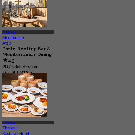
BTS Nana
Mediterania
Atap
Pastel Rooftop Bar &
Mediterranean Dining
4.2
287 telah dipesan
Dari
฿ 1,312.5
BTS Nana
Thailand
Restoran Hotel