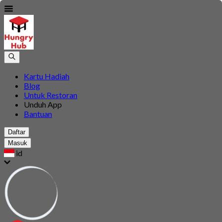
Kartu Hadiah
Blog
Untuk Restoran
Unduh App
Bantuan
Daftar
Masuk
id