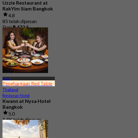
Uzzie Restaurant at
RakYim Siam Bangkok
4.8
85 telah dipesan
Dari
฿ 472.5
Asok
Penghargaan Red Table
Thailand
Restoran Hotel
Kwann at Nysa Hotel
Bangkok
5.0
1.4K telah dipesan
Dari
฿ 995