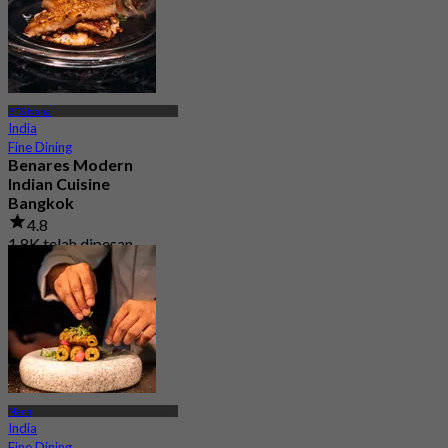
BTS Nana
India
Fine Dining
Benares Modern
Indian Cuisine
Bangkok
4.8
1.8K telah dipesan
Dari
฿ 881.25
Nana
India
Fine Dining