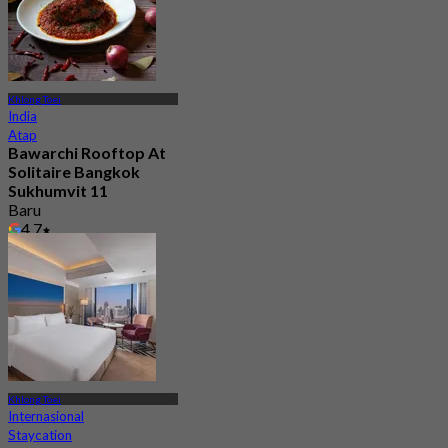
Khlong Toei
India
Atap
Bawarchi Rooftop At
Solitaire Bangkok
Sukhumvit 11
Baru
4.7
Dari
฿ 945
Khlong Toei
Internasional
Staycation