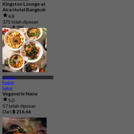
Kingston Lounge at
Aira Hotel Bangkok
4.8
375 telah dipesan
Dari
฿ 395
BTS Nana
Fusion
Sehat
Veganerie Nana
5.0
57 telah dipesan
Dari
฿ 216.66