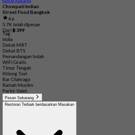
Ramah Keluarga
Chowpati Indian
Street Food Bangkok
4.6
5.7K telah dipesan
Dari
฿ 399
Tag
India
Dekat MRT
Dekat BTS
Pemandangan Indah
WiFi Gratis
Timur Tengah
Khlong Toei
Bar Olahraga
Ramah Muslim
Parkir Valet
Pesan Sekarang
Restoran Terbaik berdasarkan Masakan