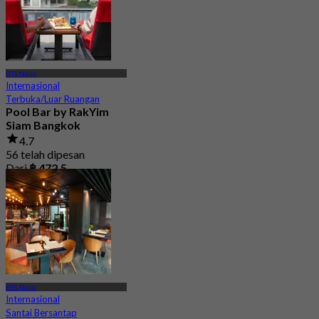
BTS Nana
Internasional
Terbuka/Luar Ruangan
Pool Bar by RakYim
Siam Bangkok
4.7
56 telah dipesan
Dari
฿ 472.5
BTS Nana
Internasional
Santai Bersantap