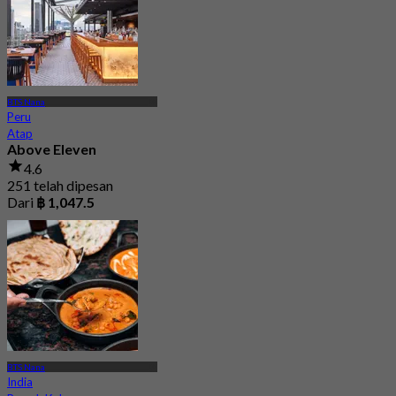
BTS Nana
Peru
Atap
Above Eleven
4.6
251 telah dipesan
Dari
฿ 1,047.5
BTS Nana
India