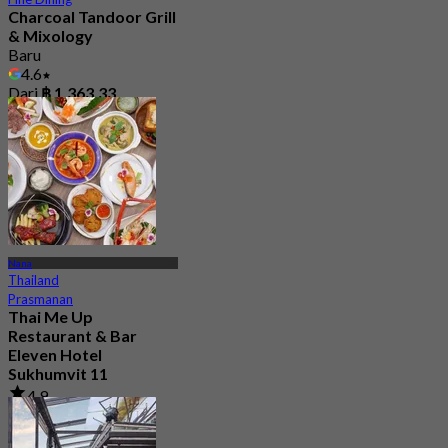
Charcoal Tandoor Grill
& Mixology
Baru
4.6
Dari
฿ 1,363.33
Nana
Thailand
Prasmanan
Thai Me Up
Restaurant & Bar
Eleven Hotel
Sukhumvit 11
4.9
250 telah dipesan
Dari
฿ 596.66