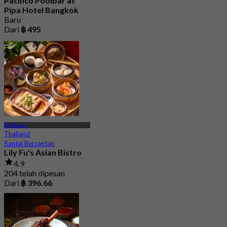
Pacifico Poolbar at
Pipa Hotel Bangkok
Baru
Dari
฿ 495
BTS Nana
Thailand
Santai Bersantap
Lily Fu's Asian Bistro
4.9
204 telah dipesan
Dari
฿ 396.66