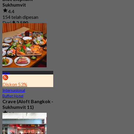
Sukhumvit
4.4
154 telah dipesan
Dari
฿ 2,590
Nana
Diskon 53%
Internasional
Buffet Hotel
Crave (Aloft Bangkok -
Sukhumvit 11)
4.6
1.4K telah dipesan
Dari
฿ 890