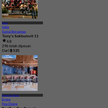
Nana
Italia
Santai Bersantap
Tony's Sukhumvit 11
4.8
296 telah dipesan
Dari
฿ 525
Klong Tan Nuea
Eropa
Fine Dining