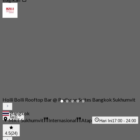
Holli Bolli Rooftop Bar @ Radisson Suites Bangkok Sukhumvit
Bangkok
0
MRT Sukhumvit
Internasional
Atap
Hari Ini
17:00 - 24:00
4.5
(24)