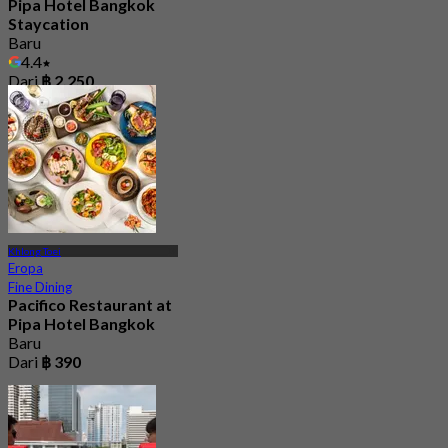
Pipa Hotel Bangkok
Staycation
Baru
4.4
Dari
฿ 2,250
Khlong Toei
Eropa
Fine Dining
Pacifico Restaurant at
Pipa Hotel Bangkok
Baru
Dari
฿ 390