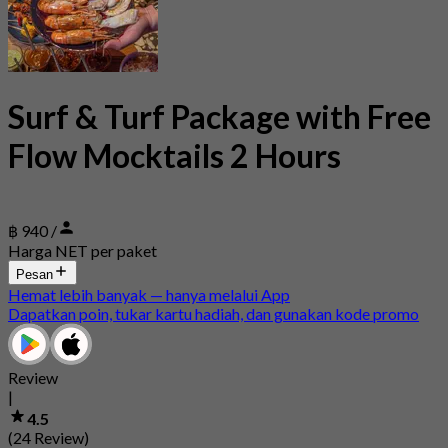
Surf & Turf Package with Free
Flow Mocktails 2 Hours
฿ 940 /
Harga NET per paket
Pesan
Hemat lebih banyak — hanya melalui App
Dapatkan poin, tukar kartu hadiah, dan gunakan kode promo
Review
|
4.5
(24 Review)