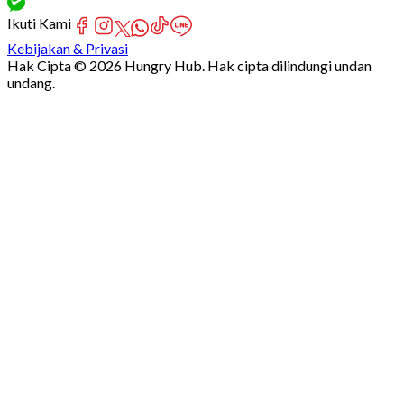
Ikuti Kami
Kebijakan & Privasi
Hak Cipta © 2026 Hungry Hub. Hak cipta dilindungi undan
undang.
Failed
connect
to
server