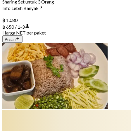
Sharing Set untuk 3 Orang
Info Lebih Banyak
฿ 1.080
฿ 650 / 1-3
Harga NET per paket
Pesan