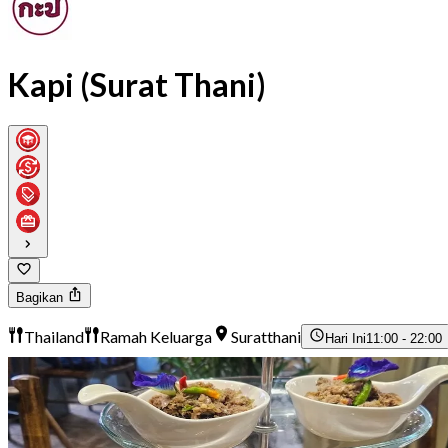
Kapi (Surat Thani)
Bagikan
Thailand
Ramah Keluarga
Suratthani
Hari Ini
11:00 - 22:00