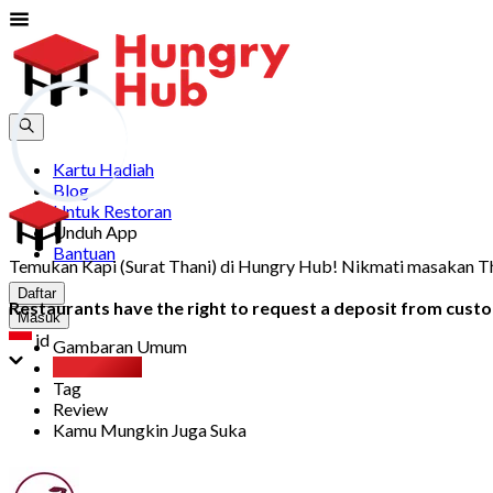
Kartu Hadiah
Blog
Untuk Restoran
Unduh App
Bantuan
Temukan Kapi (Surat Thani) di Hungry Hub! Nikmati masakan Tha
Daftar
Restaurants have the right to request a deposit from custom
Masuk
id
Gambaran Umum
Party Pack
Tag
Review
Kamu Mungkin Juga Suka