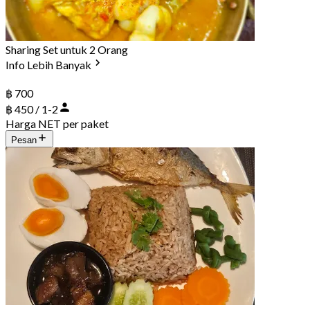
Sharing Set untuk 2 Orang
Info Lebih Banyak
฿ 700
฿ 450 / 1-2
Harga NET per paket
Pesan