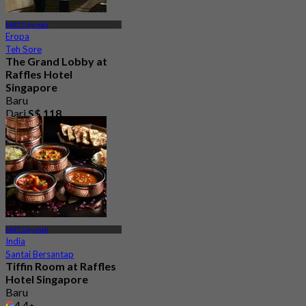
MRT City Hall
Eropa
Teh Sore
The Grand Lobby at
Raffles Hotel
Singapore
Baru
Dari
S$ 118
MRT City Hall
India
Santai Bersantap
Tiffin Room at Raffles
Hotel Singapore
Baru
4.4