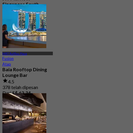
Singapore South
Beach
5.0
247 telah dipesan
Dari
S$ 78
MRT Raffles Place
Fusion
Atap
Baia Rooftop Dining
Lounge Bar
4.5
378 telah dipesan
Dari
S$ 62.34