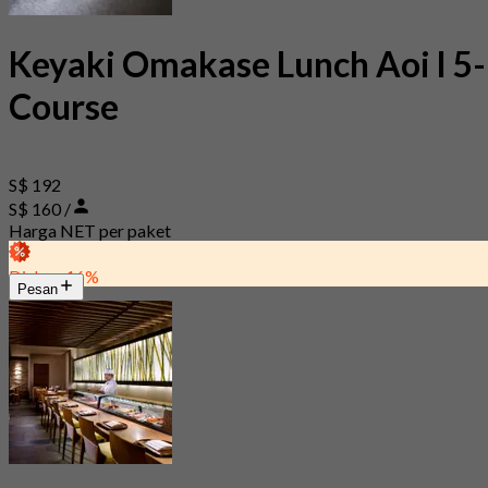
Keyaki Omakase Lunch Aoi l 5-
Course
S$ 192
S$ 160 /
Harga NET per paket
Diskon 16%
Pesan