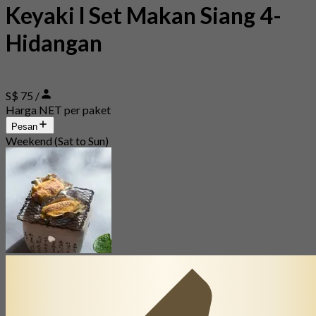
Keyaki l Set Makan Siang 4-
Hidangan
S$ 75 /
Harga NET per paket
Pesan
Weekend (Sat to Sun)