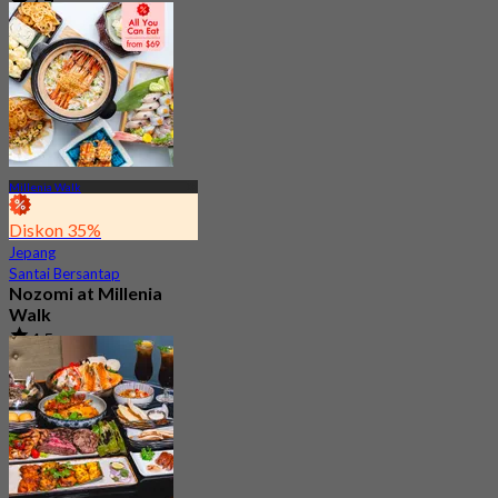
4.7
3K telah dipesan
Dari
S$ 73
Millenia Walk
Diskon 35%
Jepang
Santai Bersantap
Nozomi at Millenia
Walk
4.5
3.1K telah dipesan
Dari
S$ 37.5