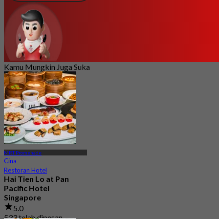
Kamu Mungkin Juga Suka
MRT Promenade
Cina
Restoran Hotel
Hai Tien Lo at Pan
Pacific Hotel
Singapore
5.0
533 telah dipesan