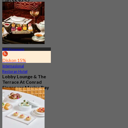
Dari
S$ 93.52
MRT Promenade
Diskon 15%
Internasional
Restoran Hotel
Lobby Lounge & The
Terrace At Conrad
Singapore Marina Bay
Baru
4.7
Dari
S$ 56.05