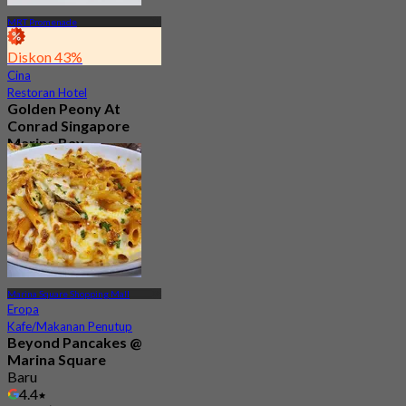
MRT Promenade
Diskon 43%
Cina
Restoran Hotel
Golden Peony At
Conrad Singapore
Marina Bay
4.6
189 telah dipesan
Dari
S$ 68
Marina Square Shopping Mall
Eropa
Kafe/Makanan Penutup
Beyond Pancakes @
Marina Square
Baru
4.4