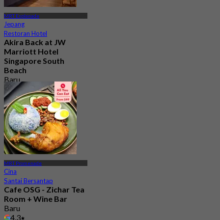
MRT Esplanade
Jepang
Restoran Hotel
Akira Back at JW
Marriott Hotel
Singapore South
Beach
Baru
4.4
Dari
S$ 94
MRT Promenade
Cina
Santai Bersantap
Cafe OSG - Zichar Tea
Room + Wine Bar
Baru
4.3