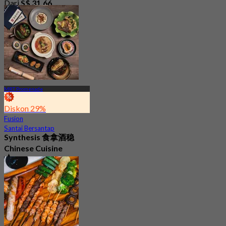
Dari
S$ 31.66
MRT Promenade
Diskon 29%
Fusion
Santai Bersantap
Synthesis 食拿酒稳
Chinese Cuisine
4.8
350 telah dipesan
Dari
S$ 45.56