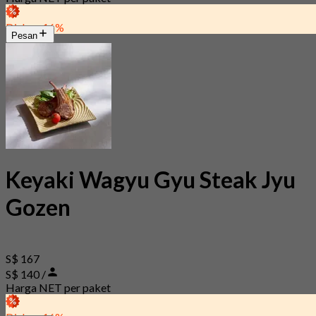
Diskon 16%
Pesan
Keyaki Wagyu Gyu Steak Jyu
Gozen
S$ 167
S$ 140 /
Harga NET per paket