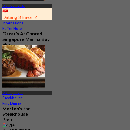
MRT Promenade
Datang 3 Bayar 2
Internasional
Buffet Hotel
Oscar's At Conrad
Singapore Marina Bay
4.5
3.2K telah dipesan
Dari
S$ 54.35
MRT Esplanade
Steakhouse
Fine Dining
Morton's the
Steakhouse
Baru
4.4