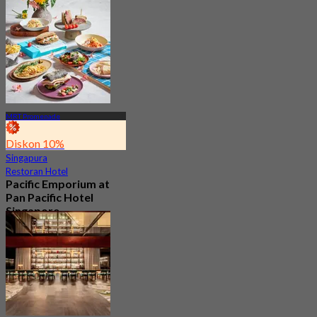
Dari
S$ 69.05
MRT Promenade
Diskon 10%
Singapura
Restoran Hotel
Pacific Emporium at
Pan Pacific Hotel
Singapore
Baru
4.2
Dari
S$ 32.35