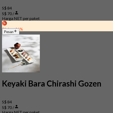
S$ 84
S$ 70 /
Harga NET per paket
Diskon 16%
Pesan
Keyaki Bara Chirashi Gozen
S$ 84
S$ 70 /
Harga NET per paket