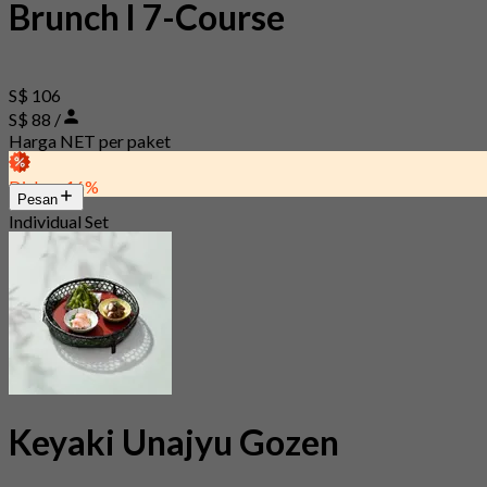
Brunch l 7-Course
S$ 106
S$ 88 /
Harga NET per paket
Diskon 16%
Pesan
Individual Set
Keyaki Unajyu Gozen