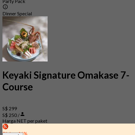
Party Pack
Dinner Special
Keyaki Signature Omakase 7-
Course
S$ 299
S$ 250 /
Harga NET per paket
Diskon 16%