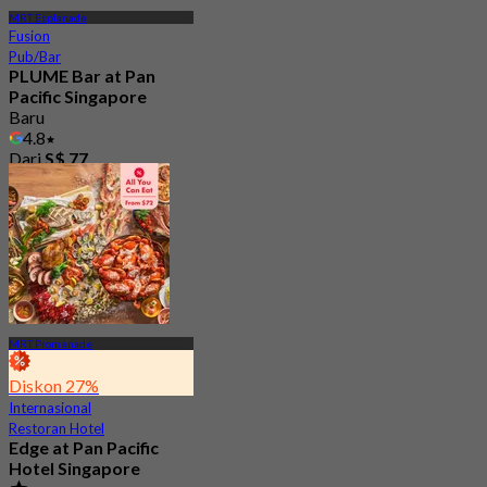
MRT Esplanade
Fusion
Pub/Bar
PLUME Bar at Pan
Pacific Singapore
Baru
4.8
Dari
S$ 77
MRT Promenade
Diskon 27%
Internasional
Restoran Hotel
Edge at Pan Pacific
Hotel Singapore