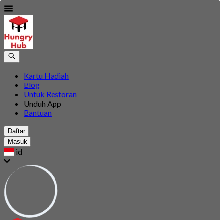
Kartu Hadiah
Blog
Untuk Restoran
Unduh App
Bantuan
Daftar
Masuk
id