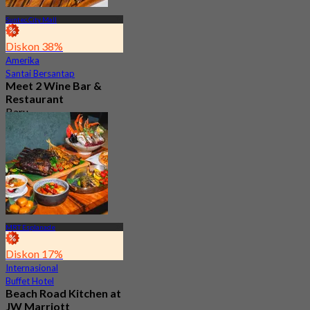
Suntec City Mall
Diskon 38%
Amerika
Santai Bersantap
Meet 2 Wine Bar &
Restaurant
Baru
4.7
Dari
S$ 46.33
MRT Esplanade
Diskon 17%
Internasional
Buffet Hotel
Beach Road Kitchen at
JW Marriott