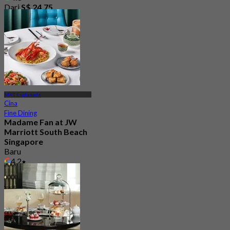
Dari
S$ 24.75
MRT Esplanade
Cina
Fine Dining
Madame Fan at JW
Marriott South Beach
Singapore
Baru
4.2
Dari
S$ 94