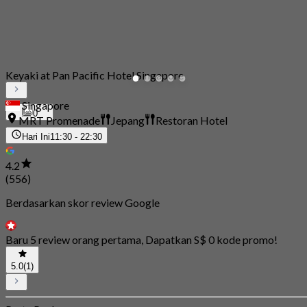
Keyaki at Pan Pacific Hotel Singapore
Singapore
0
MRT Promenade
Jepang
Restoran Hotel
Hari Ini
11:30 - 22:30
4.2
(556)
Berdasarkan skor review Google
Baru 5 review orang pertama, Dapatkan S$ 0 kode promo!
5.0
(1)