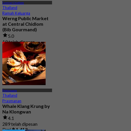
Central Chidlom
Thailand
Ramah Keluarga
Werng Public Market
at Central Chidlom
(Bib Gourmand)
5.0
19 telah dipesan
Dari
฿ 283.33
Pratunaam
Thailand
Prasmanan
Whale Klang Krung by
Na Klongwan
4.1
289 telah dipesan
Dari
฿ 1,413