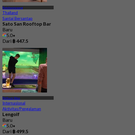
Ratchaprasong
Thailand
Santai Bersantap
Sato San Rooftop Bar
Baru
5.0
Dari
฿ 447.5
Pathum Wan
Internasional
Aktivitas/Pengalaman
Lengolf
Baru
5.0
Dari
฿ 499.5