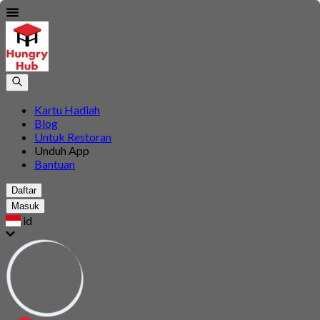
Kartu Hadiah
Blog
Untuk Restoran
Unduh App
Bantuan
Daftar
Masuk
id