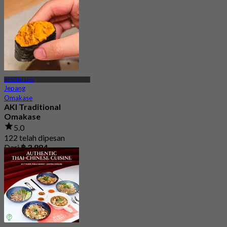
Dari
฿ 600
BTS Chit Lom
Jepang
Omakase
AKI Traditional
Omakase
5.0
122 telah dipesan
Dari
฿ 3,884