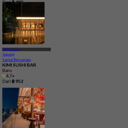
Dari
฿ 480
BTS Chit Lom
Jepang
Santai Bersantap
KIMI SUSHI BAR
Baru
4.7
Dari
฿ 952