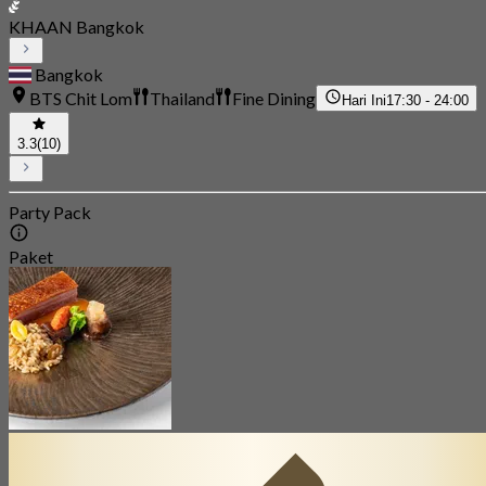
KHAAN Bangkok
Bangkok
BTS Chit Lom
Thailand
Fine Dining
Hari Ini
17:30 - 24:00
3.3
(10)
Party Pack
Paket