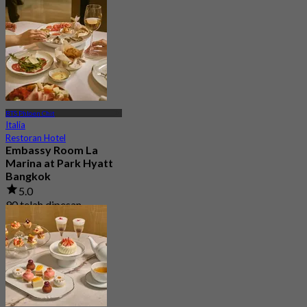
Dari
฿ 1,995
BTS Phloen Chit
Italia
Restoran Hotel
Embassy Room La
Marina at Park Hyatt
Bangkok
5.0
90 telah dipesan
Dari
฿ 980