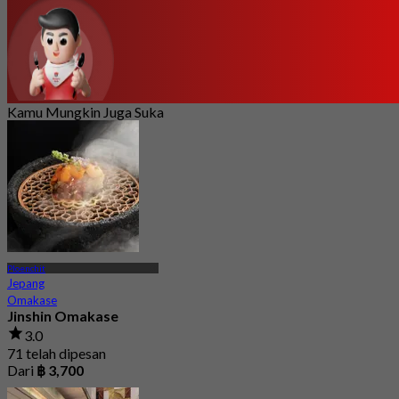
Kamu Mungkin Juga Suka
Ploenchit
Jepang
Omakase
Jinshin Omakase
3.0
71 telah dipesan
Dari
฿ 3,700