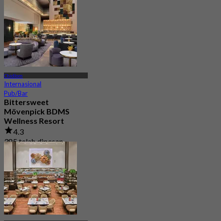
Chidlom
Internasional
Pub/Bar
Bittersweet
Mövenpick BDMS
Wellness Resort
4.3
385 telah dipesan
Dari
฿ 600