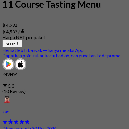
11 Course Tasting Menu
฿ 4.932
฿ 4,532 /
Harga NET per paket
Pesan
Hemat lebih banyak — hanya melalui App
Dapatkan poin, tukar kartu hadiah, dan gunakan kode promo
Review
|
3.3
(10 Review)
zac
Direview pada 30 Des 2024