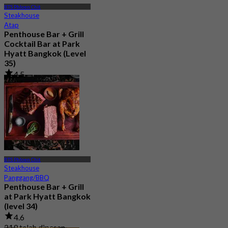
BTS Phloen Chit
Steakhouse
Atap
Penthouse Bar + Grill
Cocktail Bar at Park
Hyatt Bangkok (Level
35)
4.5
216 telah dipesan
Dari
฿ 1,099
BTS Phloen Chit
Steakhouse
Panggang/BBQ
Penthouse Bar + Grill
at Park Hyatt Bangkok
(level 34)
4.6
219 telah dipesan