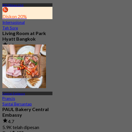
BTS Phloen Chit
Diskon 20%
Internasional
Teh Sore
Living Room at Park
Hyatt Bangkok
4.8
171 telah dipesan
Dari
฿ 1,412.5
Central Embassy
Prancis
Santai Bersantap
PAUL Bakery Central
Embassy
4.7
5.9K telah dipesan