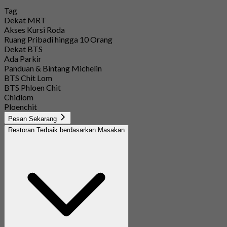
Tag
Dekat MRT
Akses Kursi Roda
Ruang Pribadi hingga 10 Orang
Dekat BTS
Ada Parkir
Panduan & Bintang Michelin
BTS Chit Lom
BTS Phloen Chit
Chidlom
Ploenchit
Pesan Sekarang
Restoran Terbaik berdasarkan Masakan