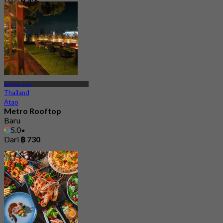
Dari
฿ 425
Ratchathewi
Thailand
Atap
Metro Rooftop
Baru
5.0
Dari
฿ 730