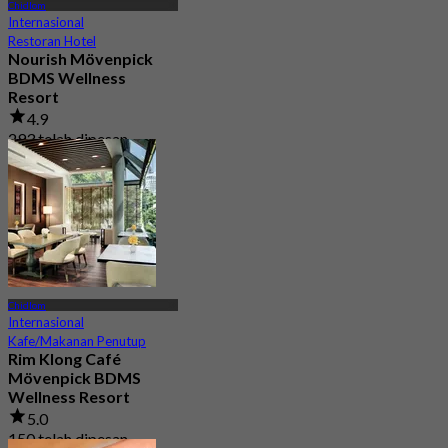
Chidlom
Internasional
Restoran Hotel
Nourish Mövenpick
BDMS Wellness
Resort
4.9
293 telah dipesan
Dari
฿ 600
Chidlom
Internasional
Kafe/Makanan Penutup
Rim Klong Café
Mövenpick BDMS
Wellness Resort
5.0
150 telah dipesan