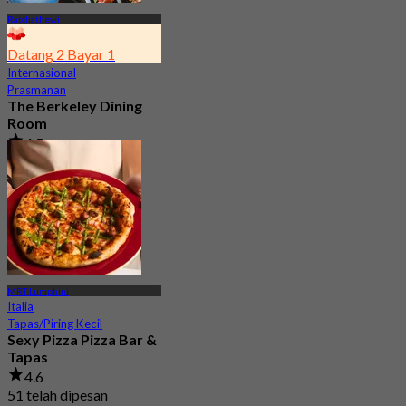
Ratchathewi
Datang 2 Bayar 1
Internasional
Prasmanan
The Berkeley Dining
Room
4.5
6.1K telah dipesan
Dari
฿ 647
MRT Lumphini
Italia
Tapas/Piring Kecil
Sexy Pizza Pizza Bar &
Tapas
4.6
51 telah dipesan