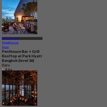
BTS Phloen Chit
Steakhouse
Atap
Penthouse Bar + Grill
Rooftop at Park Hyatt
Bangkok (level 36)
Baru
4.6
Dari
฿ 1,200