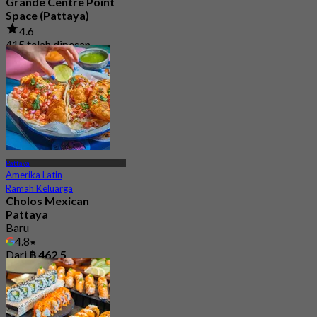
Grande Centre Point
Space (Pattaya)
4.6
415 telah dipesan
Dari
฿ 645
Pattaya
Amerika Latin
Ramah Keluarga
Cholos Mexican
Pattaya
Baru
4.8
Dari
฿ 462.5