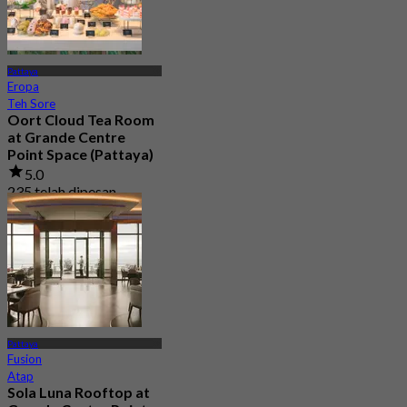
Pattaya
Eropa
Teh Sore
Oort Cloud Tea Room
at Grande Centre
Point Space (Pattaya)
5.0
235 telah dipesan
Dari
฿ 499.5
Pattaya
Fusion
Atap
Sola Luna Rooftop at