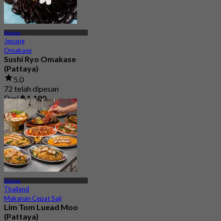
Pattaya
Jepang
Omakase
Sushi Ryo Omakase
(Pattaya)
5.0
72 telah dipesan
Dari
฿ 1,190
Pattaya
Thailand
Makanan Cepat Saji
Lim Tom Luead Moo
(Pattaya)