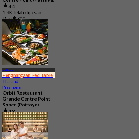
4.4
1.3K telah dipesan
Dari
฿ 700
Pattaya
Penghargaan Red Table
Thailand
Prasmanan
Orbit Restaurant
Grande Centre Point
Space (Pattaya)
4.8
21.8K telah dipesan
Dari
฿ 1,290