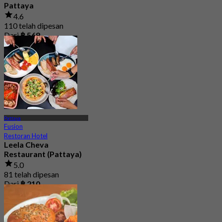
Pattaya
4.6
110 telah dipesan
Dari
฿ 569
Pattaya
Fusion
Restoran Hotel
Leela Cheva
Restaurant (Pattaya)
5.0
81 telah dipesan
Dari
฿ 210