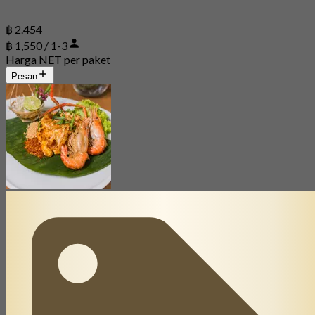
฿ 2.454
฿ 1,550 / 1-3
Harga NET per paket
Pesan