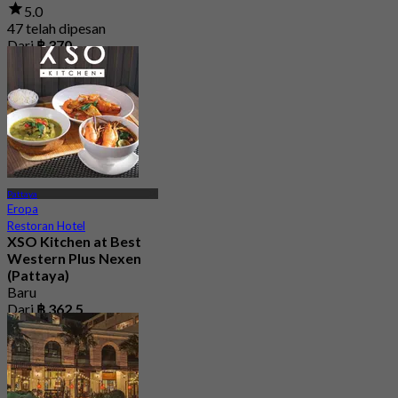
5.0
47 telah dipesan
Dari
฿ 370
Pattaya
Eropa
Restoran Hotel
XSO Kitchen at Best
Western Plus Nexen
(Pattaya)
Baru
Dari
฿ 362.5