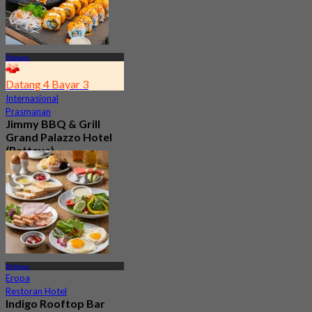
Pattaya
Datang 4 Bayar 3
Internasional
Prasmanan
Jimmy BBQ & Grill
Grand Palazzo Hotel
(Pattaya)
4.1
308 telah dipesan
Dari
฿ 599.25
Pattaya
Eropa
Restoran Hotel
Indigo Rooftop Bar