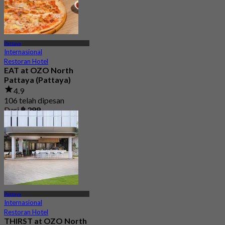
Pattaya
Internasional
Restoran Hotel
EAT at OZO North
Pattaya (Pattaya)
4.9
106 telah dipesan
Dari
฿ 299
Pattaya
Internasional
Restoran Hotel
THIRST at OZO North