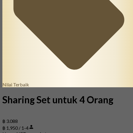
Nilai Terbaik
Sharing Set untuk 4 Orang
฿ 3.088
฿ 1,950 / 1-4