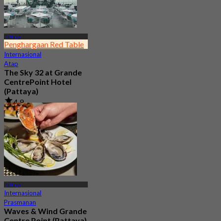
Pattaya
Penghargaan Red Table
Internasional
Atap
The Sky 32 at Grande
CentrePoint Hotel
(Pattaya)
4.9
11.7K telah dipesan
Dari
฿ 980
Pattaya
Internasional
Prasmanan
Waves & Wind Grande
Centre Point (Pattaya)