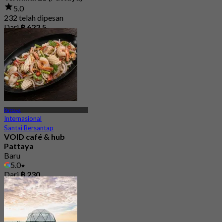
5.0
232 telah dipesan
Dari
฿ 622.5
Pattaya
Internasional
Santai Bersantap
VOID café & hub
Pattaya
Baru
5.0
Dari
฿ 230