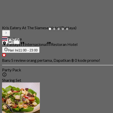
Kris Eatery At The Siamese Hotel (Pattaya)
Pattaya
0
Pattaya
Internasional
Restoran Hotel
Hari Ini
11:00 - 23:00
Baru 5 review orang pertama, Dapatkan ฿ 0 kode promo!
Party Pack
Sharing Set