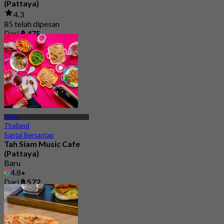
(Pattaya)
4.3
85 telah dipesan
Dari
฿ 475
Pattaya
Thailand
Santai Bersantap
Tah Siam Music Cafe
(Pattaya)
Baru
4.8
Dari
฿ 572