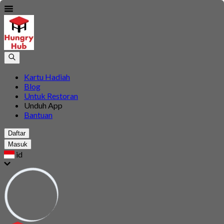
Kartu Hadiah
Blog
Untuk Restoran
Unduh App
Bantuan
Daftar
Masuk
id