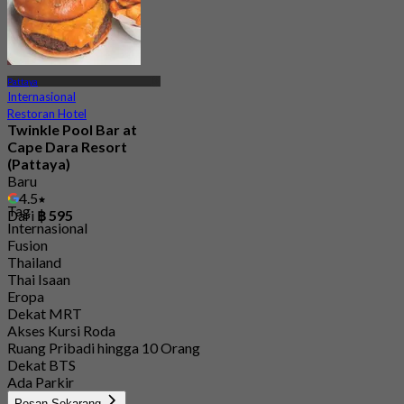
Pattaya
Internasional
Restoran Hotel
Twinkle Pool Bar at
Cape Dara Resort
(Pattaya)
Baru
4.5
Tag
Dari
฿ 595
Internasional
Fusion
Thailand
Thai Isaan
Eropa
Dekat MRT
Akses Kursi Roda
Ruang Pribadi hingga 10 Orang
Dekat BTS
Ada Parkir
Pesan Sekarang