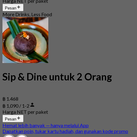
Harga NET per paket
Pesan
More Drinks, Less Food
Sip & Dine untuk 2 Orang
฿ 1.468
฿ 1,090 / 1-2
Harga NET per paket
Pesan
Hemat lebih banyak — hanya melalui App
Dapatkan poin, tukar kartu hadiah, dan gunakan kode promo