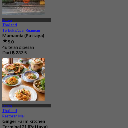
Pattaya
Thailand
Terbuka/Luar Ruangan
Mamamia (Pattaya)
5.0
46 telah dipesan
Dari
฿ 237.5
Pattaya
Thailand
Restoran Mall
Ginger Farm kitchen
Terminal 21 (Pattaya)