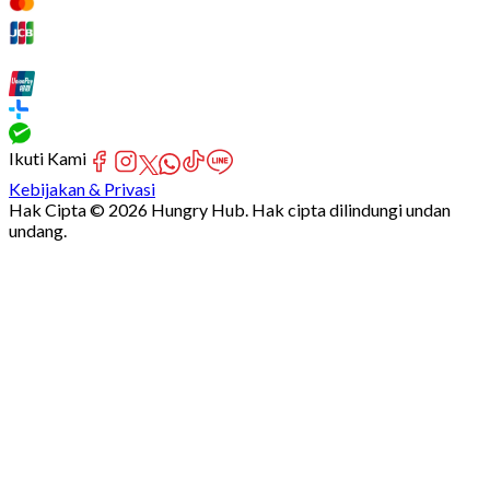
Ikuti Kami
Kebijakan & Privasi
Hak Cipta © 2026 Hungry Hub. Hak cipta dilindungi undan
undang.
Failed
connect
to
server