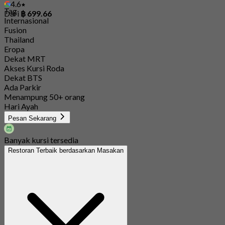
4.6
Tag
Dari
฿ 699.66
Internasional
Fusion
Thailand
Eropa
Dekat MRT
Akses Kursi Roda
Dekat BTS
Ada Parkir
Menampung 50+ orang
Hari Ayah
Pesan Sekarang
Banyak kursi tersedia
Restoran Terbaik berdasarkan Masakan