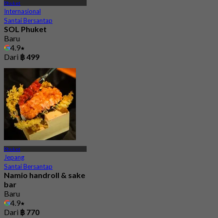
Phuket
Internasional
Santai Bersantap
SOL Phuket
Baru
4.9
Dari
฿ 499
Phuket
Jepang
Santai Bersantap
Namio handroll & sake
bar
Baru
4.9
Dari
฿ 770