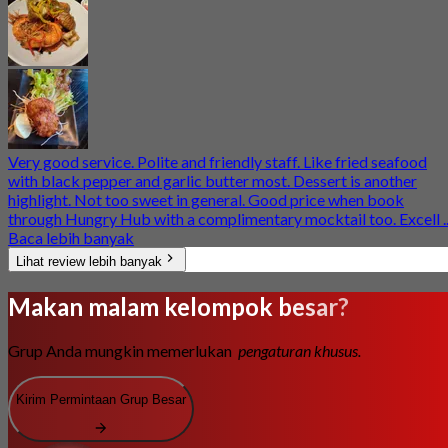
Very good service. Polite and friendly staff. Like fried seafood
with black pepper and garlic butter most. Dessert is another
highlight. Not too sweet in general. Good price when book
through Hungry Hub with a complimentary mocktail too. Excell ..
Baca lebih banyak
Lihat review lebih banyak
Makan malam kelompok besar?
Grup Anda mungkin memerlukan
pengaturan khusus.
Kirim Permintaan Grup Besar