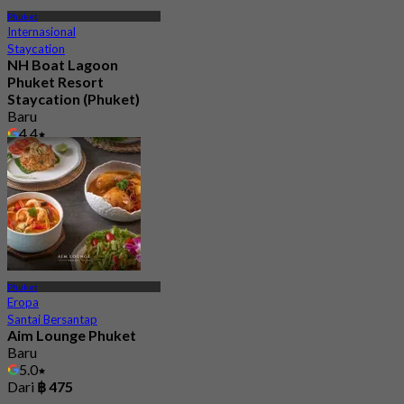
Phuket
Internasional
Staycation
NH Boat Lagoon
Phuket Resort
Staycation (Phuket)
Baru
4.4
Dari
฿ 3,500
Phuket
Eropa
Santai Bersantap
Aim Lounge Phuket
Baru
5.0
Dari
฿ 475