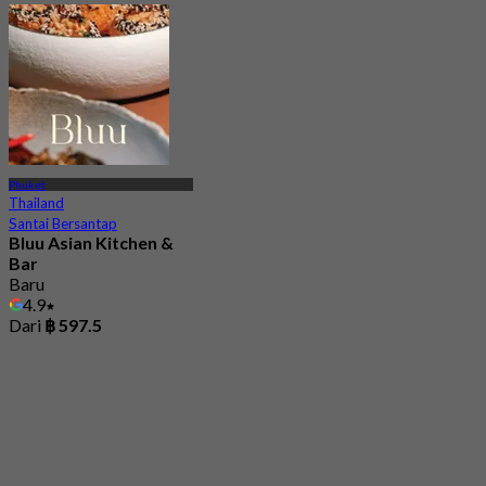
Phuket
Thailand
Santai Bersantap
Bluu Asian Kitchen &
Bar
Baru
4.9
Dari
฿ 597.5