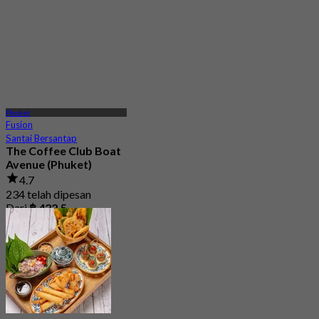
Phuket
Fusion
Santai Bersantap
The Coffee Club Boat
Avenue (Phuket)
4.7
234 telah dipesan
Dari
฿ 422.5