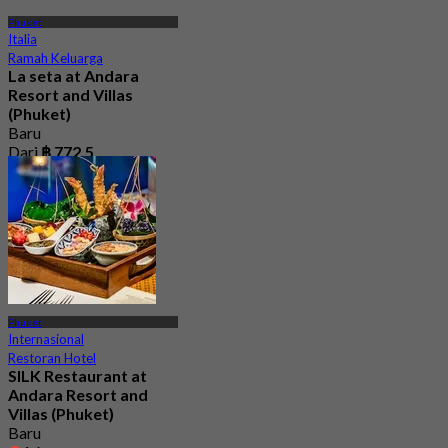
Phuket
Italia
Ramah Keluarga
La seta at Andara
Resort and Villas
(Phuket)
Baru
Dari
฿ 772.5
Phuket
Internasional
Restoran Hotel
SILK Restaurant at
Andara Resort and
Villas (Phuket)
Baru