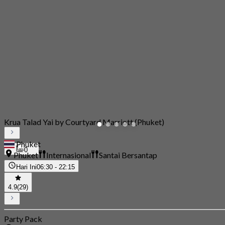
Krua Talad Yai by Courtyard Marriott (Phuket)
Phuket
0
Phuket
Internasional
Santai Bersantap
Hari Ini
06:30 - 22:15
4.9
(29)
Party Pack