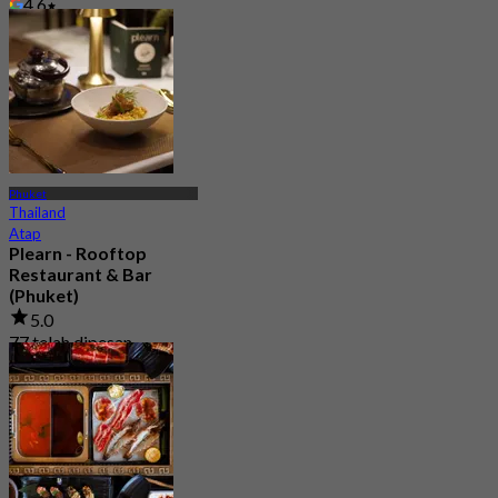
4.6
Dari
฿ 922.5
Phuket
Thailand
Atap
Plearn - Rooftop
Restaurant & Bar
(Phuket)
5.0
77 telah dipesan
Dari
฿ 625