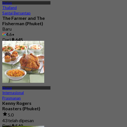
Phuket
Thailand
Santai Bersantap
The Farmer and The
Fisherman (Phuket)
Baru
4.6
Dari
฿ 645
Phuket
Internasional
Prasmanan
Kenny Rogers
Roasters (Phuket)
5.0
43 telah dipesan
Dari
฿ 540