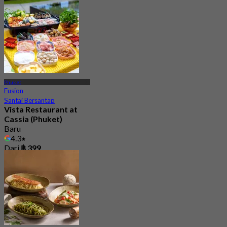
Phuket
Fusion
Santai Bersantap
Vista Restaurant at
Cassia (Phuket)
Baru
4.3
Dari
฿ 399