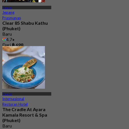
Phuket
Jepang
Prasmanan
Clear 85 Shabu Kathu
(Phuket)
Baru
4.7
Dari
฿ 698
Phuket
Internasional
Restoran Hotel
The Cradle At Ayara
Kamala Resort & Spa
(Phuket)
Baru