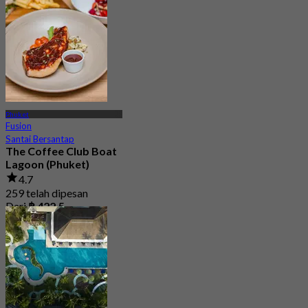
Phuket
Fusion
Santai Bersantap
The Coffee Club Boat
Lagoon (Phuket)
4.7
259 telah dipesan
Dari
฿ 422.5