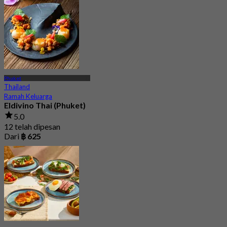
Phuket
Thailand
Ramah Keluarga
Eldivino Thai (Phuket)
5.0
12 telah dipesan
Dari
฿ 625