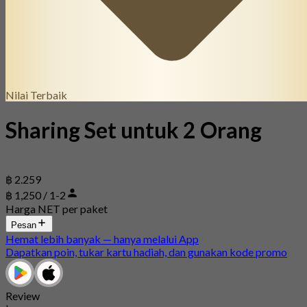
Nilai Terbaik
Sharing Set untuk 2 Orang
฿ 2.259
฿ 1,250 / 1-2
Harga NET per paket
Pesan
Hemat lebih banyak — hanya melalui App
Dapatkan poin, tukar kartu hadiah, dan gunakan kode promo
Review