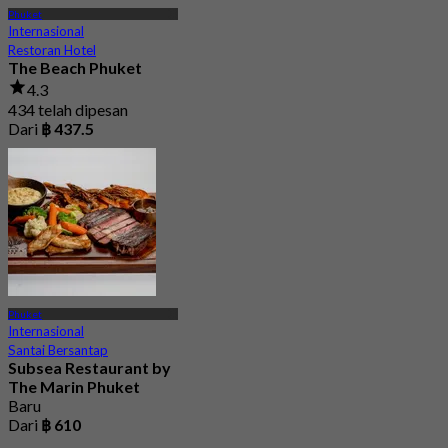
Phuket
Internasional
Restoran Hotel
The Beach Phuket
4.3
434 telah dipesan
Dari
฿ 437.5
Phuket
Internasional
Santai Bersantap
Subsea Restaurant by
The Marin Phuket
Baru
Dari
฿ 610