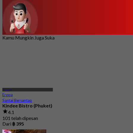
Kamu Mungkin Juga Suka
Phuket
Eropa
Santai Bersantap
Kindee Bistro (Phuket)
4.1
101 telah dipesan
Dari
฿ 395