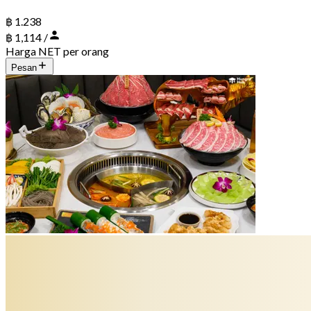
฿ 1.238
฿ 1,114 /
Harga NET per orang
Pesan