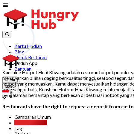
Kartu Hadiah
Blog
Untuk Restoran
Unduh App
Bantuan
Kunshine Hotpot Huai Khwang adalah restoran hotpot populer ya
menawarkan pilihan daging berkualitas tinggi, seafood segar, d
Daftar
hotpot yang memuaskan. Kamu dapat menyesuaikan hidangan denga
Masuk
yang sangat baik, Kunshine Hotpot Huai Khwang telah menjadi f
id
pengalaman bersantap yang berkesan di destinasi hotpot yang san
Restaurants have the right to request a deposit from custom
Gambaran Umum
All You Can Eat
Tag
Review