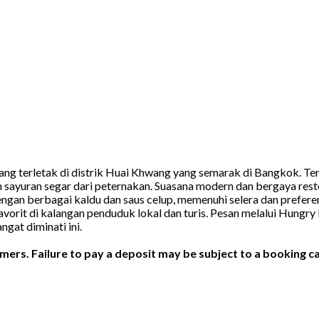
ng terletak di distrik Huai Khwang yang semarak di Bangkok. Ter
an sayuran segar dari peternakan. Suasana modern dan bergaya re
n berbagai kaldu dan saus celup, memenuhi selera dan preferensi
avorit di kalangan penduduk lokal dan turis. Pesan melalui Hungr
gat diminati ini.
ers. Failure to pay a deposit may be subject to a booking ca