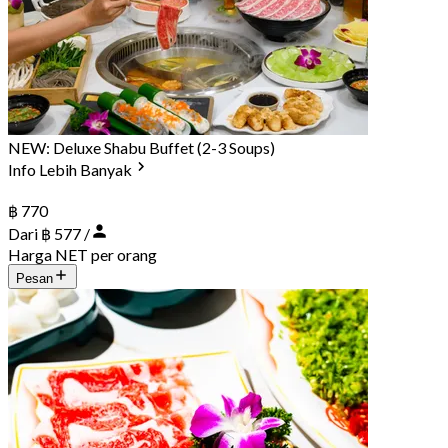
NEW: Deluxe Shabu Buffet (2-3 Soups)
Info Lebih Banyak
฿ 770
Dari ฿ 577 /
Harga NET per orang
Pesan