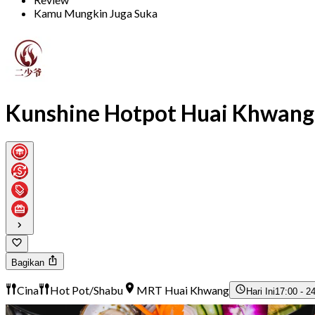
Kamu Mungkin Juga Suka
Kunshine Hotpot Huai Khwang
Bagikan
Cina
Hot Pot/Shabu
MRT Huai Khwang
Hari Ini
17:00 - 2