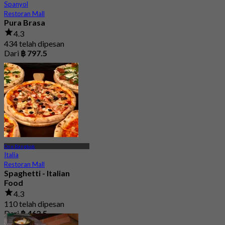
Spanyol
Restoran Mall
Pura Brasa
4.3
434 telah dipesan
Dari
฿ 797.5
One Bangkok
Italia
Restoran Mall
Spaghetti - Italian
Food
4.3
110 telah dipesan
Dari
฿ 462.5