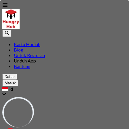
Kartu Hadiah
Blog
Untuk Restoran
Unduh App
Bantuan
Daftar
Masuk
id