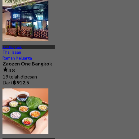
One Bangkok
Thai Isaan
Ramah Keluarga
Zaozen One Bangkok
4.8
19 telah dipesan
Dari
฿ 912.5