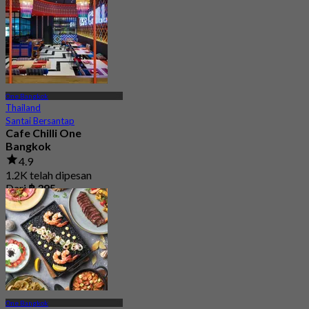
One Bangkok
Thailand
Santai Bersantap
Cafe Chilli One
Bangkok
4.9
1.2K telah dipesan
Dari
฿ 395
One Bangkok