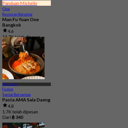
Panduan Michelin
Cina
Restoran Berantai
Man Fu Yuan One
Bangkok
4.6
11.7K telah dipesan
Dari
฿ 598
MRT Si Lom
Fusion
Santai Bersantap
Pasta AMA Sala Daeng
4.8
1.7K telah dipesan
Dari
฿ 340