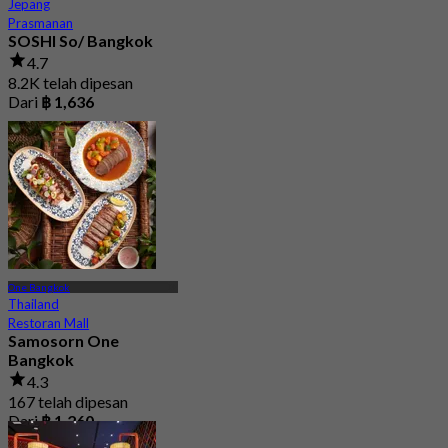
Jepang
Prasmanan
SOSHI So/ Bangkok
4.7
8.2K telah dipesan
Dari
฿ 1,636
One Bangkok
Thailand
Restoran Mall
Samosorn One
Bangkok
4.3
167 telah dipesan
Dari
฿ 1,260