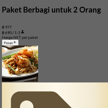
Paket Berbagi untuk 2 Orang
฿ 977
฿ 690 / 1-2
Harga NET per paket
Pesan