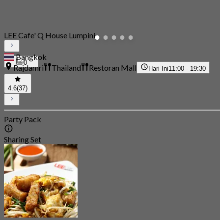
LEE Cafe' Q House Lumpini
Bangkok
0
Rajdamri
Thailand
Restoran Mall
Hari Ini
11:00 - 19:30
4.6
(37)
Party Pack
Sharing Set