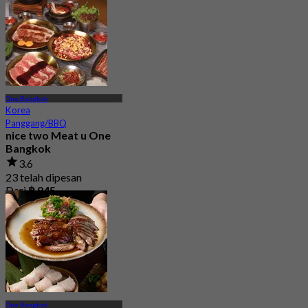
One Bangkok
Korea
Panggang/BBQ
nice two Meat u One
Bangkok
3.6
23 telah dipesan
Dari
฿ 845
One Bangkok