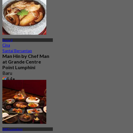
Rama 4
Cina
Santai Bersantap
Man Hin by Chef Man
at Grande Centre
Point Lumphini
Baru
4.4
Dari
฿ 410
MRT Lumphini