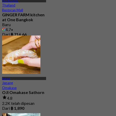
One Bangkok
Thailand
Restoran Mall
GINGER FARM kitchen
at One Bangkok
Baru
4.7
Dari
฿ 716.66
Sathon
Jepang
Omakase
OJI Omakase Sathorn
4.8
2.2K telah dipesan
Dari
฿ 1,890