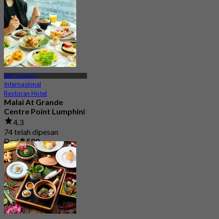
MRT Lumphini
Internasional
Restoran Hotel
Malai At Grande
Centre Point Lumphini
4.3
74 telah dipesan
Dari
฿ 590