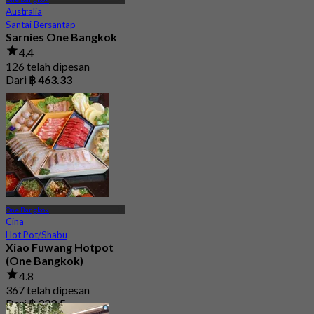
Australia
Santai Bersantap
Sarnies One Bangkok
4.4
126 telah dipesan
Dari
฿ 463.33
One Bangkok
Cina
Hot Pot/Shabu
Xiao Fuwang Hotpot
(One Bangkok)
4.8
367 telah dipesan
Dari
฿ 322.5