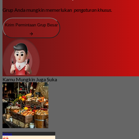
Grup Anda mungkin memerlukan
pengaturan khusus.
Kirim Permintaan Grup Besar
Kamu Mungkin Juga Suka
Sathon