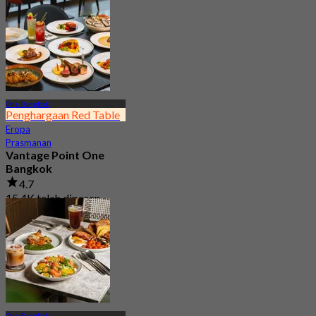
One Bangkok
Penghargaan Red Table
Eropa
Prasmanan
Vantage Point One
Bangkok
4.7
15.4K telah dipesan
Dari
฿ 399
One Bangkok