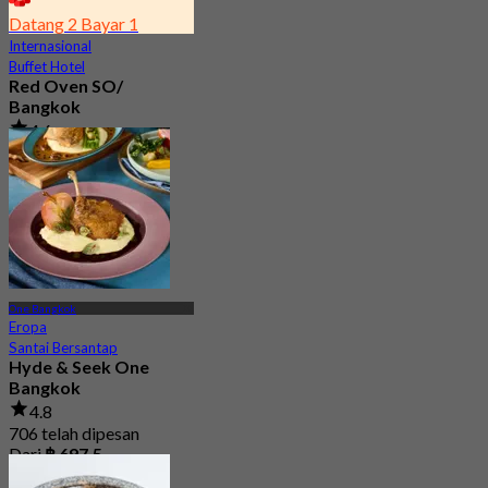
Datang 2 Bayar 1
Internasional
Buffet Hotel
Red Oven SO/
Bangkok
4.6
15.8K telah dipesan
Dari
฿ 800
One Bangkok
Eropa
Santai Bersantap
Hyde & Seek One
Bangkok
4.8
706 telah dipesan
Dari
฿ 697.5