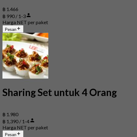
฿ 1.466
฿ 990 / 1-3
Harga NET per paket
Pesan
Sharing Set untuk 4 Orang
฿ 1.980
฿ 1,390 / 1-4
Harga NET per paket
Pesan