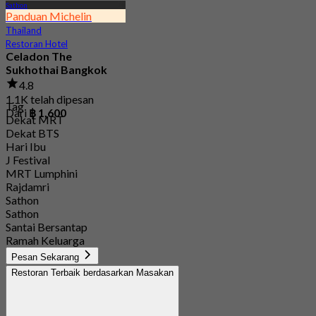
Sathon
Panduan Michelin
Thailand
Restoran Hotel
Celadon The
Sukhothai Bangkok
4.8
1.1K telah dipesan
Tag
Dari
฿ 1,600
Dekat MRT
Dekat BTS
Hari Ibu
J Festival
MRT Lumphini
Rajdamri
Sathon
Sathon
Santai Bersantap
Ramah Keluarga
Pesan Sekarang
Restoran Terbaik berdasarkan Masakan