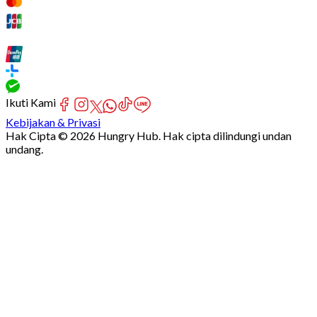
Ikuti Kami
Kebijakan & Privasi
Hak Cipta © 2026 Hungry Hub. Hak cipta dilindungi undan
undang.
Failed
connect
to
server