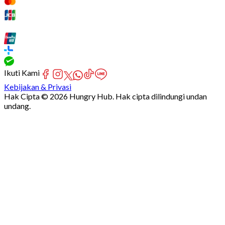
Ikuti Kami
Kebijakan & Privasi
Hak Cipta © 2026 Hungry Hub. Hak cipta dilindungi undan
undang.
Failed
connect
to
server