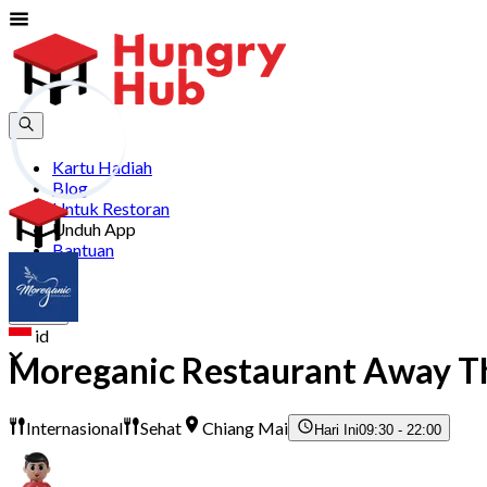
Kartu Hadiah
Blog
Untuk Restoran
Unduh App
Bantuan
Daftar
Masuk
id
Moreganic Restaurant Away Th
Internasional
Sehat
Chiang Mai
Hari Ini
09:30 - 22:00