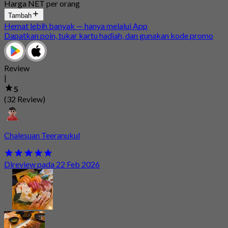
Harga NET per orang
Tambah
Hemat lebih banyak — hanya melalui App
Dapatkan poin, tukar kartu hadiah, dan gunakan kode promo
Review
|
5
(32 Review)
Chalesuan Teeranukul
Direview pada 22 Feb 2026