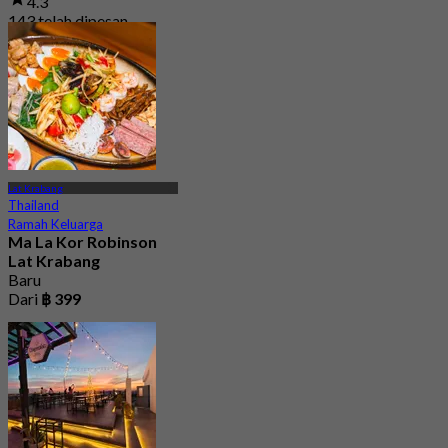
4.3
143 telah dipesan
Dari
฿ 247.5
Lat Krabang
Thailand
Ramah Keluarga
Ma La Kor Robinson
Lat Krabang
Baru
Dari
฿ 399