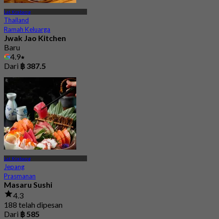
Lat Krabang
Thailand
Ramah Keluarga
Jwak Jao Kitchen
Baru
4.9
Dari
฿ 387.5
Lat Krabang
Jepang
Prasmanan
Masaru Sushi
4.3
188 telah dipesan
Dari
฿ 585