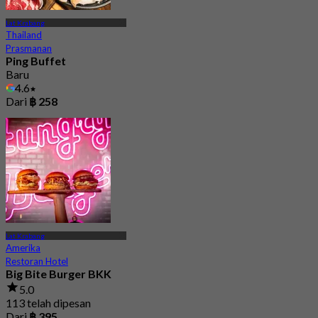
Lat Krabang
Thailand
Prasmanan
Ping Buffet
Baru
4.6
Dari
฿ 258
Lat Krabang
Amerika
Restoran Hotel
Big Bite Burger BKK
5.0
113 telah dipesan
Dari
฿ 395