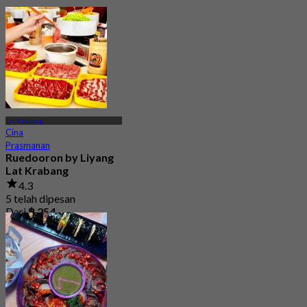
Lat Krabang
Cina
Prasmanan
Ruedooron by Liyang
Lat Krabang
4.3
5 telah dipesan
Dari
฿ 254