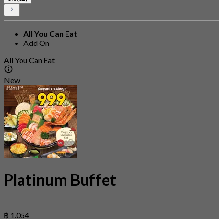
All You Can Eat
Add On
All You Can Eat
New
Platinum Buffet
฿ 1.054