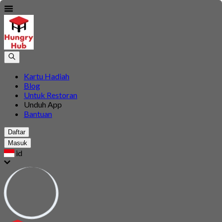
Kartu Hadiah
Blog
Untuk Restoran
Unduh App
Bantuan
Daftar
Masuk
id