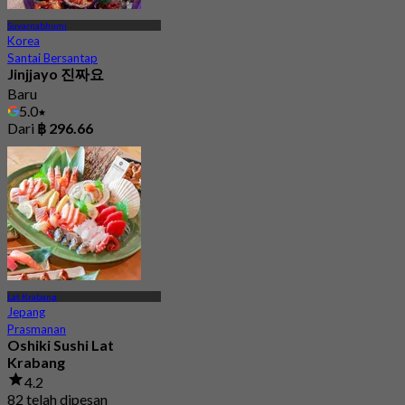
Suvarnabhumi
Korea
Santai Bersantap
Jinjjayo 진짜요
Baru
5.0
Dari
฿ 296.66
Lat Krabang
Jepang
Prasmanan
Oshiki Sushi Lat
Krabang
4.2
82 telah dipesan