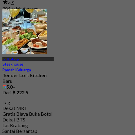
4.5
384 telah dipesan
Dari
฿ 950
Lat Krabang
Steakhouse
Ramah Keluarga
Tender Loft kitchen
Baru
5.0
Dari
฿ 222.5
Tag
Dekat MRT
Gratis Biaya Buka Botol
Dekat BTS
Lat Krabang
Santai Bersantap