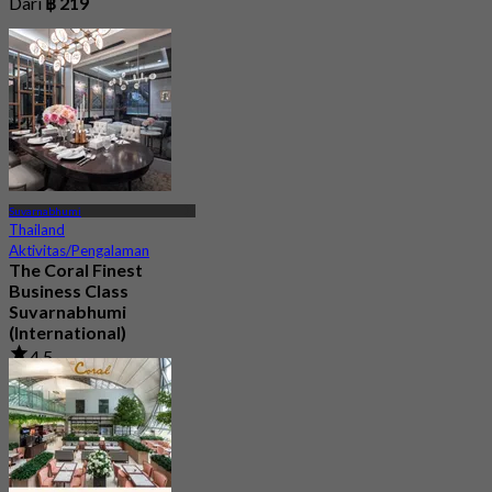
Dari
฿ 219
Suvarnabhumi
Thailand
Aktivitas/Pengalaman
The Coral Finest
Business Class
Suvarnabhumi
(International)
4.5
130 telah dipesan
Dari
฿ 2,000