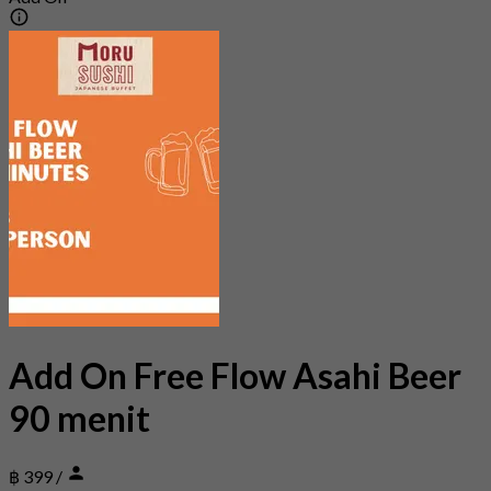
Add On Free Flow Asahi Beer
90 menit
฿ 399
/