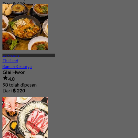
Dari
฿ 699
Lat Krabang
Thailand
Ramah Keluarga
Glai Hwor
4.8
98 telah dipesan
Dari
฿ 220