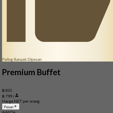
Paling Banyak Dipesan
Premium Buffet
฿ 825
฿ 799 /
Harga NET per orang
Pesan
Add On