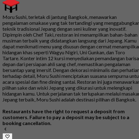
Moru Sushi, terletak di jantung Bangkok, menawarkan
pengalaman omakase yang tak tertandingi yang menggabungka
teknik tradisional Jepang dengan seni kuliner yang inovatif.
Dipimpin oleh Chef Taki, restoran ini menampilkan bahan-bahan
musiman terbaik yang didatangkan langsung dari Jepang. Kamu
dapat menikmati menu yang disusun dengan cermat menampilka
hidangan khas seperti Wagyu Nigiri, Uni Gunkan, dan Toro
Tartare. Konter intim 12 kursi menyediakan pemandangan baris
depan dari persiapan ahli sang chef, memastikan pengalaman
bersantap yang imersif. Dengan dekorasi minimalis dan perhatia
terhadap detail, Moru Sushi menciptakan suasana sempurna unt
acara spesial dan fine dining santai. Restoran ini juga menawarka
pilihan sake dan wiski Jepang yang dikurasi untuk melengkapi
hidangan kamu. Untuk perjalanan tak terlupakan melalui masaka
Jepang terbaik, Moru Sushi adalah destinasi pilihan di Bangkok.
Restaurants have the right to request a deposit from
customers. Failure to pay a deposit may be subject to a
booking cancellation.