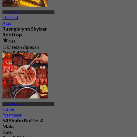
Lat Krabang
Thailand
Atap
Ruenglalynn Skybar
Rooftop
4.0
155 telah dipesan
Dari
฿ 422.5
Samut Prakan
Fusion
Prasmanan
54 Shabu Buffet &
Mala
Baru