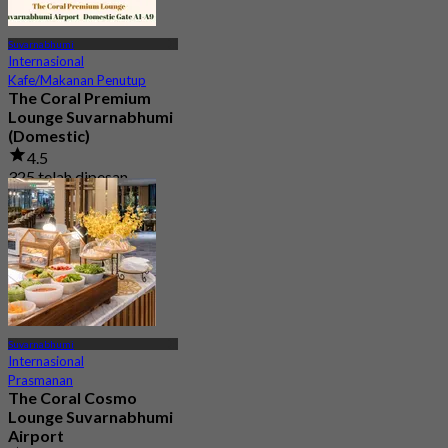
Suvarnabhumi
Internasional
Kafe/Makanan Penutup
The Coral Premium
Lounge Suvarnabhumi
(Domestic)
4.5
325 telah dipesan
Dari
฿ 800
Suvarnabhumi
Internasional
Prasmanan
The Coral Cosmo
Lounge Suvarnabhumi
Airport