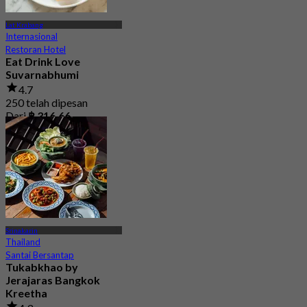
Lat Krabang
Internasional
Restoran Hotel
Eat Drink Love
Suvarnabhumi
4.7
250 telah dipesan
Dari
฿ 316.66
Srinakarin
Thailand
Santai Bersantap
Tukabkhao by
Jerajaras Bangkok
Kreetha