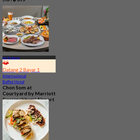
Lat Krabang
Datang 2 Bayar 1
Internasional
Buffet Hotel
Chon Som at
Courtyard by Marriott
Suvarnabhumi Airport
4.8
15.2K telah dipesan
Dari
฿ 595