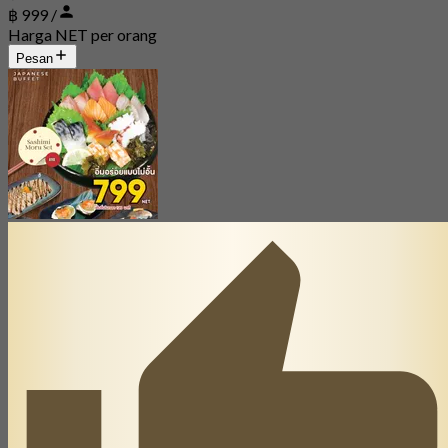
฿ 999 /
Harga NET per orang
Pesan