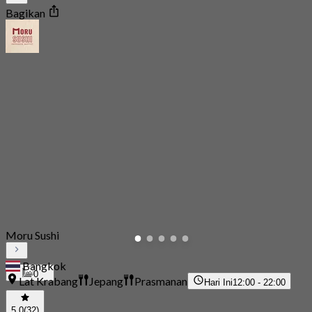
Bagikan
Moru Sushi
Bangkok
0
Lat Krabang
Jepang
Prasmanan
Hari Ini
12:00 - 22:00
5.0
(32)