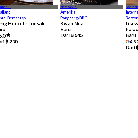
thaburi
Nonthaburi
Nonthab
ailand
Amerika
Intern
ntai Bersantap
Panggang/BBQ
Restor
eng Hoitod - Tonsak
Kwan Nua
Glass
aru
Baru
Palac
Dari
฿ 645
Baru
5.0
ari
฿ 230
4.9
Dari