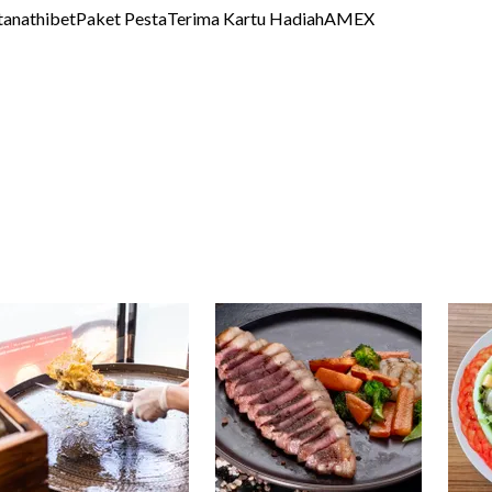
tanathibet
Paket Pesta
Terima Kartu Hadiah
AMEX