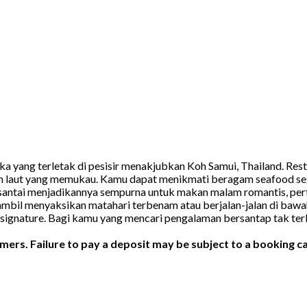
uka yang terletak di pesisir menakjubkan Koh Samui, Thailand. R
 laut yang memukau. Kamu dapat menikmati beragam seafood segar
n santai menjadikannya sempurna untuk makan malam romantis, pert
bil menyaksikan matahari terbenam atau berjalan-jalan di bawah
il signature. Bagi kamu yang mencari pengalaman bersantap tak ter
ers. Failure to pay a deposit may be subject to a booking ca