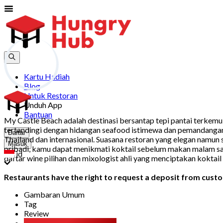
Kartu Hadiah
Blog
Untuk Restoran
Unduh App
Bantuan
My Castle Beach adalah destinasi bersantap tepi pantai terkem
tertandingi dengan hidangan seafood istimewa dan pemandangan
Daftar
Thailand dan internasional. Suasana restoran yang elegan namu
Masuk
pribadi, kamu dapat menikmati koktail sebelum makan malam sam
id
daftar wine pilihan dan mixologist ahli yang menciptakan kokta
Restaurants have the right to request a deposit from custom
Gambaran Umum
Tag
Review
Kamu Mungkin Juga Suka