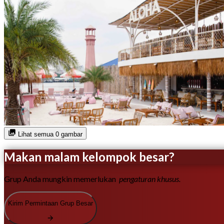
Lihat semua 0 gambar
Makan malam kelompok besar?
Grup Anda mungkin memerlukan
pengaturan khusus.
Kirim Permintaan Grup Besar