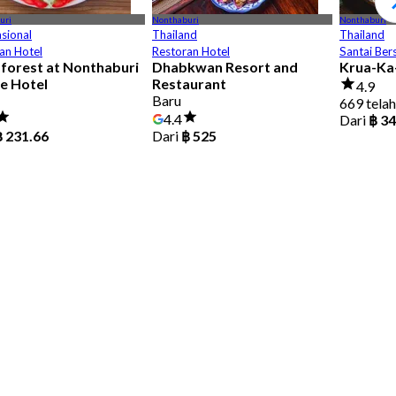
uri
Nonthaburi
Nonthaburi
asional
Thailand
Thailand
an Hotel
Restoran Hotel
Santai Ber
forest at Nonthaburi
Dhabkwan Resort and
Krua-Ka
e Hotel
Restaurant
4.9
Baru
669 telah
4.4
Dari
฿ 3
฿ 231.66
Dari
฿ 525