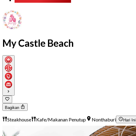
My Castle Beach
Bagikan
Steakhouse
Kafe/Makanan Penutup
Nonthaburi
Hari Ini