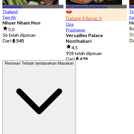
Rattanathibet
MRT Jembatan Phra Nangklao
Non
Thailand
Th
Tepi Air
Sa
Datang 4 Bayar 3
Nhuer Nham Non
H
Cina
B
5.0
Prasmanan
56 telah dipesan
Versailles Palace
D
Dari
฿ 545
Nonthaburi
4.5
918 telah dipesan
Dari
฿ 439
Restoran Terbaik berdasarkan Masakan