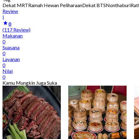
Dekat MRT
Ramah Hewan Peliharaan
Dekat BTS
Nonthaburi
Rat
Review
|
0
(117 Review)
Makanan
0
Suasana
0
Layanan
0
Nilai
0
Kamu Mungkin Juga Suka