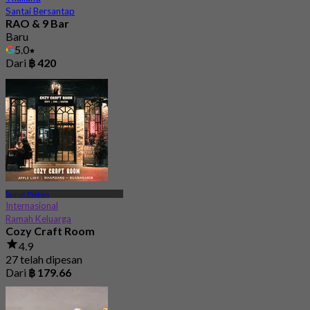
Santai Bersantap
RAO & 9 Bar
Baru
5.0
Dari
฿ 420
Samut Prakan
Internasional
Ramah Keluarga
Cozy Craft Room
4.9
27 telah dipesan
Dari
฿ 179.66