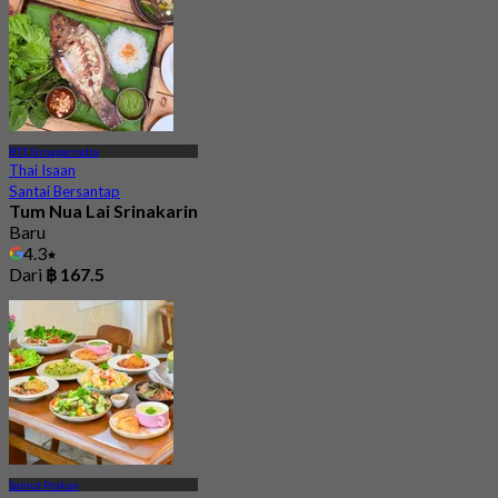
BTS Srinagarindra
Thai Isaan
Santai Bersantap
Tum Nua Lai Srinakarin
Baru
4.3
Dari
฿ 167.5
Samut Prakan