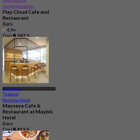
Internasional
Santai Bersantap
Play Cloud Cafe and
Restaurant
Baru
4.9
Dari
฿ 247.5
Samut Prakan
Thailand
Restoran Hotel
Maysaya Cafe &
Restaurant at Maybis
Hotel
Baru
Dari
฿ 412.5