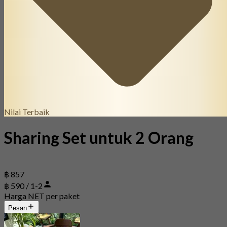
Nilai Terbaik
Sharing Set untuk 2 Orang
฿ 857
฿ 590 / 1-2
Harga NET per paket
Pesan