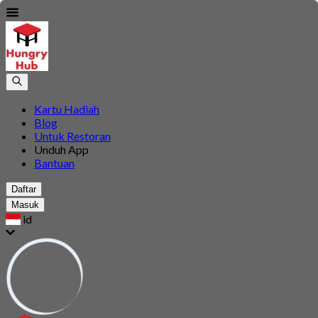
Kartu Hadiah
Blog
Untuk Restoran
Unduh App
Bantuan
Daftar
Masuk
id