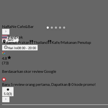
NaRaNe Cafe&Bar
Bangkok
0
Samut Prakan
Thailand
Kafe/Makanan Penutup
Hari Ini
08:00 - 20:00
4.8
(73)
Berdasarkan skor review Google
Baru 5 review orang pertama, Dapatkan ฿ 0 kode promo!
5.0
(3)