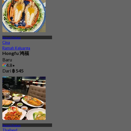
Samut Prakan
Cina
Ramah Keluarga
Hongfu 鸿福
Baru
4.8
Dari
฿ 545
Samut Prakan
Thailand