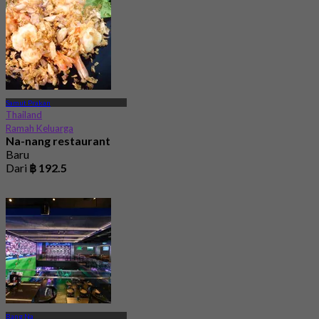
Samut Prakan
Thailand
Ramah Keluarga
Na-nang restaurant
Baru
Dari
฿ 192.5
Bang Na