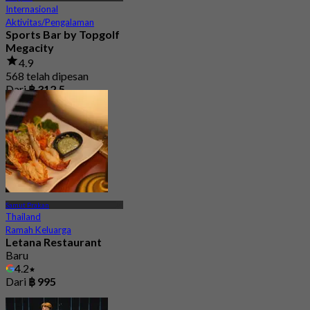
Internasional
Aktivitas/Pengalaman
Sports Bar by Topgolf
Megacity
4.9
568 telah dipesan
Dari
฿ 312.5
Samut Prakan
Thailand
Ramah Keluarga
Letana Restaurant
Baru
4.2
Dari
฿ 995