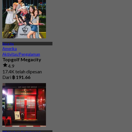
Bang Na
Amerika
Aktivitas/Pengalaman
Topgolf Megacity
4.9
17.4K telah dipesan
Dari
฿ 191.66