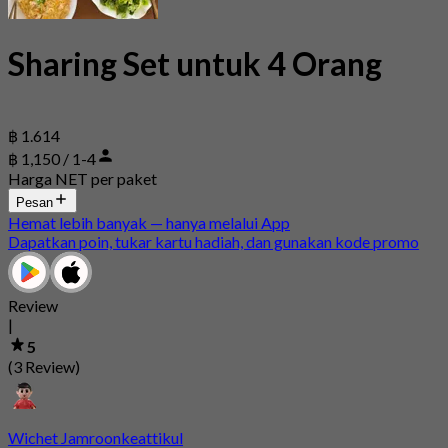
Sharing Set untuk 4 Orang
฿ 1.614
฿ 1,150 / 1-4
Harga NET per paket
Pesan
Hemat lebih banyak — hanya melalui App
Dapatkan poin, tukar kartu hadiah, dan gunakan kode promo
Review
|
5
(3 Review)
Wichet Jamroonkeattikul