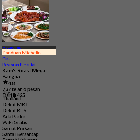
Megabangna
Panduan Michelin
Cina
Restoran Berantai
Kam's Roast Mega
Bangna
4.8
737 telah dipesan
Tag
Dari
฿ 425
Thailand
Dekat MRT
Dekat BTS
Ada Parkir
WiFi Gratis
Samut Prakan
Santai Bersantap
Ramah Keluarga