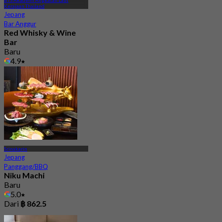
BTS Akademi Angkatan Laut
Kerajaan Thailand
Jepang
Bar Anggur
Red Whisky & Wine
Bar
Baru
4.9
Dari
฿ 620
Srinakarin
Jepang
Panggang/BBQ
Niku Machi
Baru
5.0
Dari
฿ 862.5