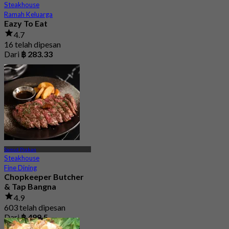
Steakhouse
Ramah Keluarga
Eazy To Eat
4.7
16 telah dipesan
Dari
฿ 283.33
Samut Prakan
Steakhouse
Fine Dining
Chopkeeper Butcher
& Tap Bangna
4.9
603 telah dipesan
Dari
฿ 499.5