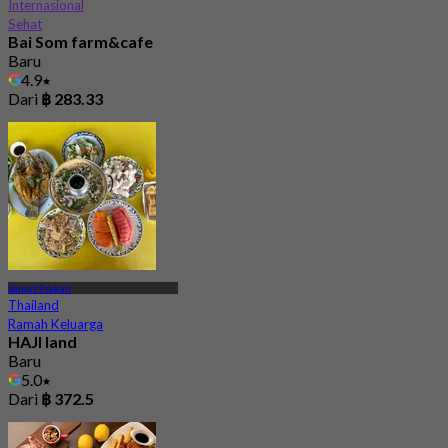
Internasional
Sehat
Bai Som farm&cafe
Baru
4.9
Dari
฿ 283.33
Samut Prakan
Thailand
Ramah Keluarga
HAJI land
Baru
5.0
Dari
฿ 372.5