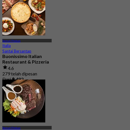
Samut Prakan
Italia
Santai Bersantap
Buonissimo Italian
Restaurant & Pizzeria
4.6
279 telah dipesan
Dari
฿ 492
Samut Prakan