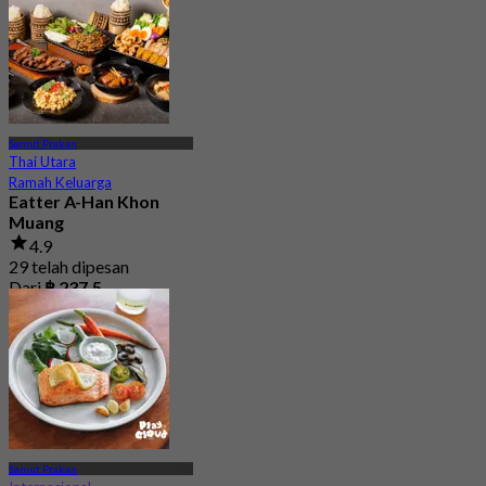
Samut Prakan
Thai Utara
Ramah Keluarga
Eatter A-Han Khon
Muang
4.9
29 telah dipesan
Dari
฿ 237.5
Samut Prakan