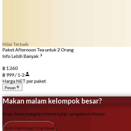
Nilai Terbaik
Paket Afternoon Tea untuk 2 Orang
Info Lebih Banyak
฿ 1.260
฿ 999 / 1-2
Harga NET per paket
Pesan
Makan malam kelompok besar?
Grup Anda mungkin memerlukan
pengaturan khusus.
Kirim Permintaan Grup Besar