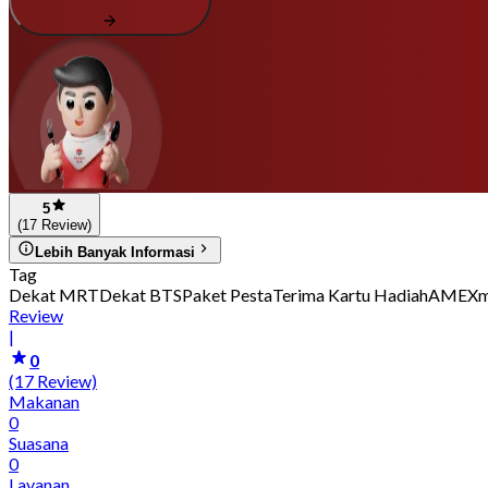
5
(17 Review)
Lebih Banyak Informasi
Tag
Dekat MRT
Dekat BTS
Paket Pesta
Terima Kartu Hadiah
AMEX
m
Review
|
0
(17 Review)
Makanan
0
Suasana
0
Layanan