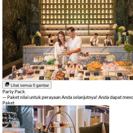
Lihat semua 0 gambar
Party Pack
— Paket nilai untuk perayaan Anda selanjutnya! Anda dapat m
Paket