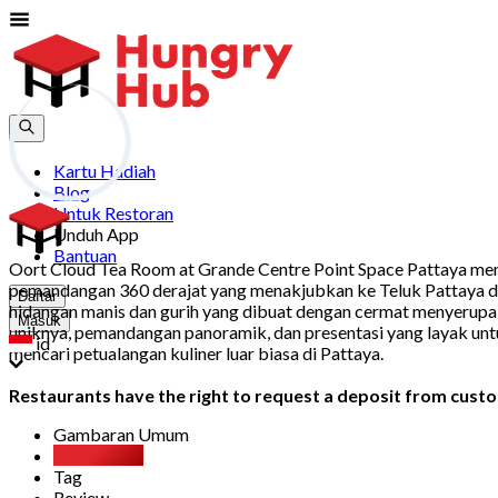
Kartu Hadiah
Blog
Untuk Restoran
Unduh App
Bantuan
Oort Cloud Tea Room at Grande Centre Point Space Pattaya mena
pemandangan 360 derajat yang menakjubkan ke Teluk Pattaya dan 
Daftar
hidangan manis dan gurih yang dibuat dengan cermat menyerupa
Masuk
uniknya, pemandangan panoramik, dan presentasi yang layak unt
id
mencari petualangan kuliner luar biasa di Pattaya.
Restaurants have the right to request a deposit from custom
Gambaran Umum
Party Pack
Tag
Review