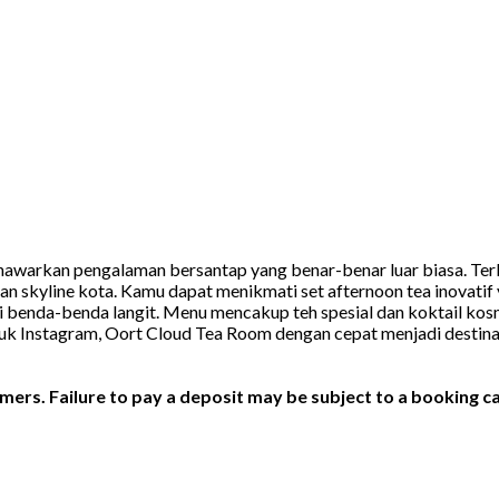
warkan pengalaman bersantap yang benar-benar luar biasa. Terlet
skyline kota. Kamu dapat menikmati set afternoon tea inovatif y
i benda-benda langit. Menu mencakup teh spesial dan koktail ko
uk Instagram, Oort Cloud Tea Room dengan cepat menjadi destina
ers. Failure to pay a deposit may be subject to a booking ca