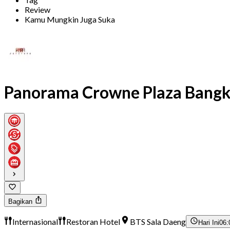
Review
Kamu Mungkin Juga Suka
Panorama Crowne Plaza Bangk
Bagikan
Internasional
Restoran Hotel
BTS Sala Daeng
Hari Ini
06: