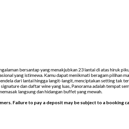
laman bersantap yang menakjubkan 23 lantai di atas hiruk pik
sional yang istimewa. Kamu dapat menikmati beragam pilihan masa
 jendela dari lantai hingga langit-langit, menciptakan setting tak 
signature dan daftar wine yang luas, Panorama adalah tempat se
memasak langsung dan hidangan buffet yang mewah.
ers. Failure to pay a deposit may be subject to a booking ca