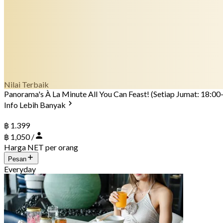
Nilai Terbaik
Panorama's À La Minute All You Can Feast! (Setiap Jumat: 18:00
Info Lebih Banyak
฿ 1.399
฿ 1,050 /
Harga NET per orang
Pesan
Everyday