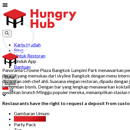
Kartu Hadiah
Blog
Untuk Restoran
Unduh App
Bantuan
Panorama Crowne Plaza Bangkok Lumpini Park menawarkan penga
derajat yang memukau dari skyline Bangkok dengan menu interna
Daftar
disiapkan oleh chef ahli. Suasana elegan restoran, dipadu dengan
Masuk
pertemuan bisnis. Dengan bar yang lengkap menawarkan koktail 
id
lewatkan brunch Minggu populer mereka, menampilkan stasiun 
Restaurants have the right to request a deposit from custom
Gambaran Umum
All You Can Eat
Party Pack
Tag