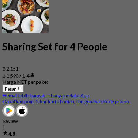
Sharing Set for 4 People
฿ 2.151
฿ 1,590 / 1-4
Harga NET per paket
Pesan
Hemat lebih banyak — hanya melalui App
Dapatkan poin, tukar kartu hadiah, dan gunakan kode promo
Review
|
4.8