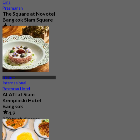
Cina
Prasmanan
The Square at Novotel
Bangkok Siam Square
4.5
2.7K telah dipesan
Dari
฿ 353.33
BTS Siam
Internasional
Restoran Hotel
ALATi at Siam
Kempinski Hotel
Bangkok
4.9
250 telah dipesan
Dari
฿ 1,000