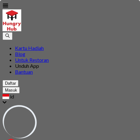
Kartu Hadiah
Blog
Untuk Restoran
Unduh App
Bantuan
Daftar
Masuk
id