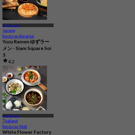
Siam Square
Jepang
Restoran Berantai
Yuzu Ramen ゆずラー
メン - Siam Square Soi
3
4.2
2 telah dipesan
Dari
฿ 663.33
Siam Square
Thailand
Restoran Mall
White Flower Factory