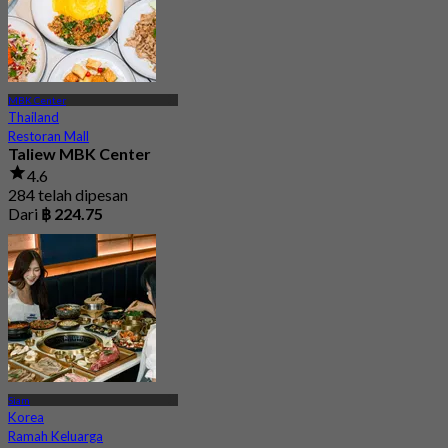
MBK Center
Thailand
Restoran Mall
Taliew MBK Center
4.6
284 telah dipesan
Dari
฿ 224.75
Siam
Korea
Ramah Keluarga