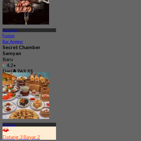
Phaya Thai
Fusion
Bar Anggur
Secret Chamber
Samyan
Baru
4.2
Dari
฿ 763.33
BTS Siam
Datang 3 Bayar 2