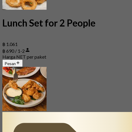
Lunch Set for 2 People
฿ 1.061
฿ 690 / 1-2
Harga NET per paket
Pesan