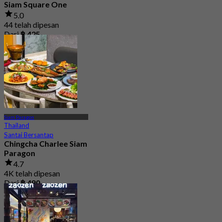
Siam Square One
5.0
44 telah dipesan
Dari
฿ 425
Siam Paragon
Thailand
Santai Bersantap
Chingcha Charlee Siam
Paragon
4.7
4K telah dipesan
Dari
฿ 490