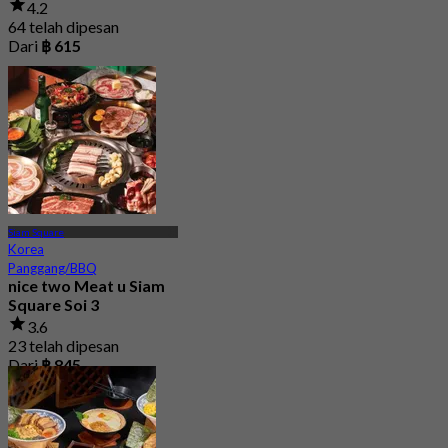
4.2
64 telah dipesan
Dari
฿ 615
Siam Square
Korea
Panggang/BBQ
nice two Meat u Siam
Square Soi 3
3.6
23 telah dipesan
Dari
฿ 845