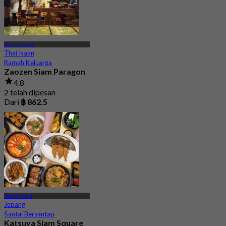
Siam Paragon
Thai Isaan
Ramah Keluarga
Zaozen Siam Paragon
4.8
2 telah dipesan
Dari
฿ 862.5
Siam Square
Jepang
Santai Bersantap
Katsuya Siam Square