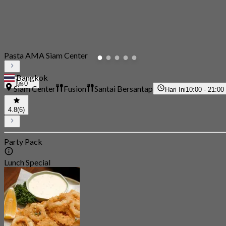
Pasta AMA Siam Center
Bangkok
0
Siam Center
Fusion
Santai Bersantap
Hari Ini
10:00 - 21:00
4.8
(6)
Party Pack
Lunch Special