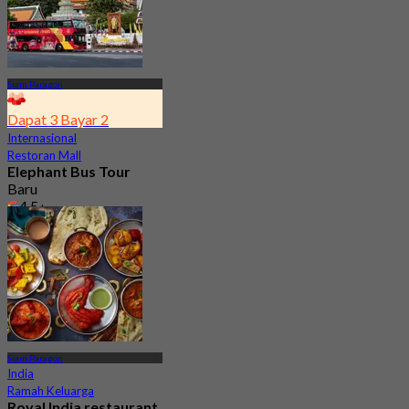
Siam Paragon
Dapat 3 Bayar 2
Internasional
Restoran Mall
Elephant Bus Tour
Baru
4.5
Dari
฿ 533
Siam Paragon
India
Ramah Keluarga
Royal India restaurant