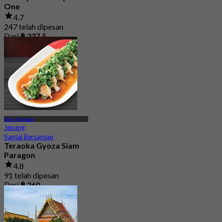
One
4.7
247 telah dipesan
Dari
฿ 237.5
Siam Paragon
Jepang
Santai Bersantap
Teraoka Gyoza Siam
Paragon
4.8
91 telah dipesan
Dari
฿ 260