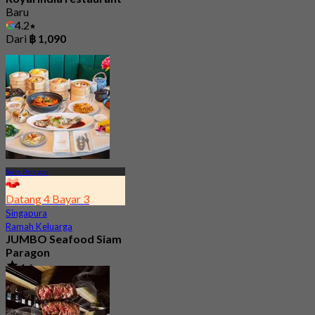
Baru
4.2
Dari
฿ 1,090
Siam Paragon
Datang 4 Bayar 3
Singapura
Ramah Keluarga
JUMBO Seafood Siam
Paragon
4.6
8K telah dipesan
Dari
฿ 548