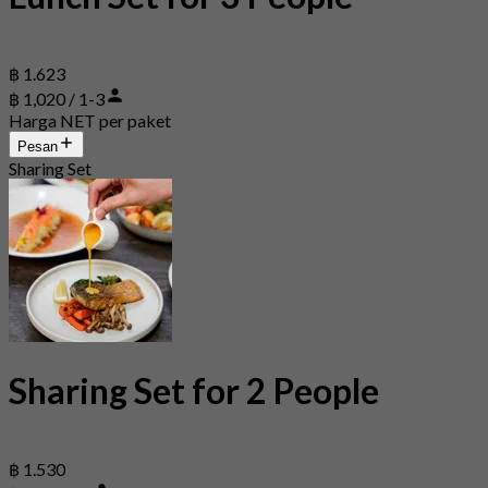
฿ 1.623
฿ 1,020 / 1-3
Harga NET per paket
Pesan
Sharing Set
Sharing Set for 2 People
฿ 1.530