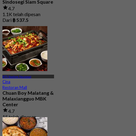
Sindosegi Siam Square
4.7
1.1K telah dipesan
Dari
฿ 537.5
BTS Stadion Nasional
Cina
Restoran Mall
Chuan Boy Malatang &
Malaxiangguo MBK
Center
4.7
15 telah dipesan
Dari
฿ 299.5