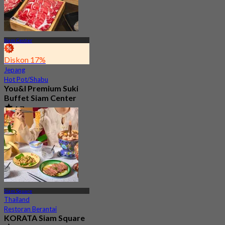
Siam Center
Diskon 17%
Jepang
Hot Pot/Shabu
You&I Premium Suki
Buffet Siam Center
4.7
3.3K telah dipesan
Dari
฿ 498
Siam Square
Thailand
Restoran Berantai
KORATA Siam Square