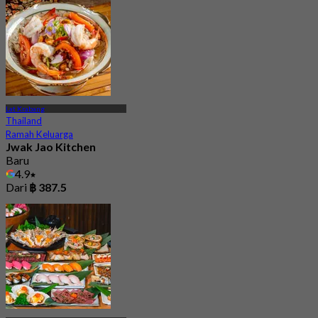
Lat Krabang
Thailand
Ramah Keluarga
Jwak Jao Kitchen
Baru
4.9
Dari
฿ 387.5