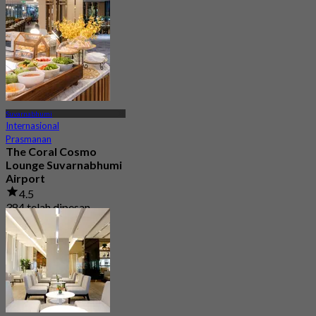
Dari
฿ 800
Suvarnabhumi
Internasional
Prasmanan
The Coral Cosmo
Lounge Suvarnabhumi
Airport
4.5
384 telah dipesan
Dari
฿ 950