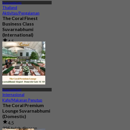
Suvarnabhumi
Thailand
Aktivitas/Pengalaman
The Coral Finest
Business Class
Suvarnabhumi
(International)
4.5
130 telah dipesan
Dari
฿ 2,000
Suvarnabhumi
Internasional
Kafe/Makanan Penutup
The Coral Premium
Lounge Suvarnabhumi
(Domestic)
4.5
325 telah dipesan