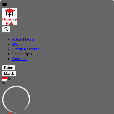
Kartu Hadiah
Blog
Untuk Restoran
Unduh App
Bantuan
Daftar
Masuk
id