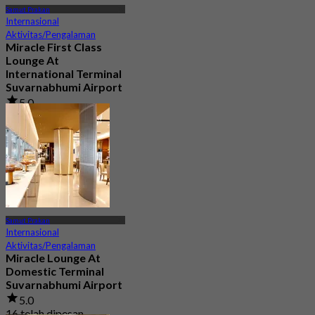
Samut Prakan
Internasional
Aktivitas/Pengalaman
Miracle First Class
Lounge At
International Terminal
Suvarnabhumi Airport
5.0
217 telah dipesan
Dari
฿ 1,320
Samut Prakan
Internasional
Aktivitas/Pengalaman
Miracle Lounge At
Domestic Terminal
Suvarnabhumi Airport
5.0
16 telah dipesan