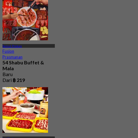
Samut Prakan
Fusion
Prasmanan
54 Shabu Buffet &
Mala
Baru
Dari
฿ 219