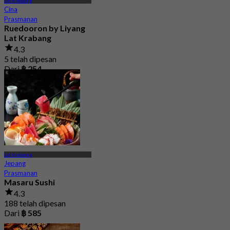
Lat Krabang
Cina
Prasmanan
Ruedooron by Liyang
Lat Krabang
4.3
5 telah dipesan
Dari
฿ 254
Lat Krabang
Jepang
Prasmanan
Masaru Sushi
4.3
188 telah dipesan
Dari
฿ 585