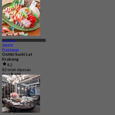
Lat Krabang
Jepang
Prasmanan
Oshiki Sushi Lat
Krabang
4.2
82 telah dipesan
Dari
฿ 699