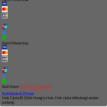
Kami Menerima
Ikuti Kami
Kebijakan & Privasi
Hak Cipta © 2026 Hungry Hub. Hak cipta dilindungi undan
undang.