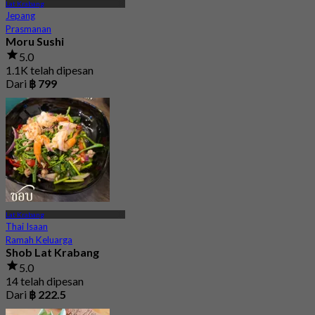
Lat Krabang
Jepang
Prasmanan
Moru Sushi
5.0
1.1K telah dipesan
Dari
฿ 799
Lat Krabang
Thai Isaan
Ramah Keluarga
Shob Lat Krabang
5.0
14 telah dipesan
Dari
฿ 222.5