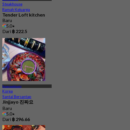
Steakhouse
Ramah Keluarga
Tender Loft kitchen
Baru
5.0
Dari
฿ 222.5
Suvarnabhumi
Korea
Santai Bersantap
Jinjjayo 진짜요
Baru
5.0
Dari
฿ 296.66