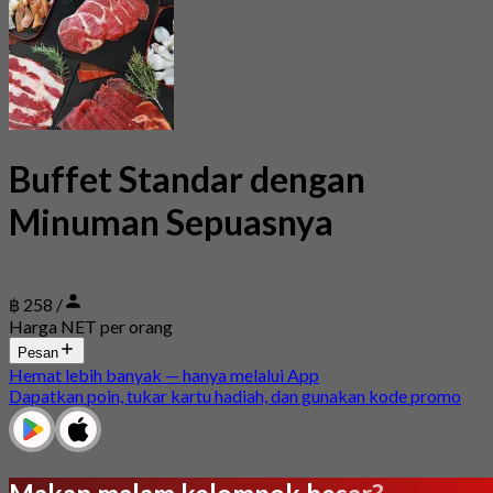
Buffet Standar dengan
Minuman Sepuasnya
฿ 258 /
Harga NET per orang
Pesan
Hemat lebih banyak — hanya melalui App
Dapatkan poin, tukar kartu hadiah, dan gunakan kode promo