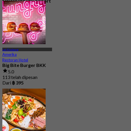
Suvarnabhumi Airport
4.8
15.1K telah dipesan
Dari
฿ 595
Lat Krabang
Amerika
Restoran Hotel
Big Bite Burger BKK
5.0
113 telah dipesan
Dari
฿ 395