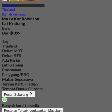
Lat Krabang
Thailand
Ramah Keluarga
Ma La Kor Robinson
Lat Krabang
Baru
Dari
฿ 399
Tag
Thailand
Dekat MRT
Dekat BTS
Ada Parkir
Lat Krabang
Prasmanan
Panggang/BBQ
Makan Sepuasnya
Terima Kartu Hadiah
Tempat Duduk Outdoor
Pesan Sekarang
Banyak kursi tersedia
Restoran Terbaik berdasarkan Masakan