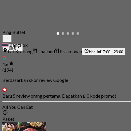
Ping Buffet
Bangkok
0
Lat Krabang
Thailand
Prasmanan
Hari Ini
17:00 - 23:00
4.6
(194)
Berdasarkan skor review Google
Baru 5 review orang pertama, Dapatkan ฿ 0 kode promo!
All You Can Eat
Paket