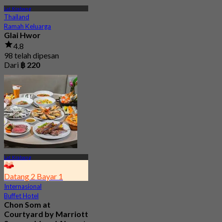
Lat Krabang
Thailand
Ramah Keluarga
Glai Hwor
4.8
98 telah dipesan
Dari
฿ 220
Lat Krabang
Datang 2 Bayar 1
Internasional
Buffet Hotel
Chon Som at
Courtyard by Marriott