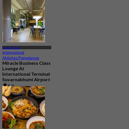
Dari
฿ 1,080
Samut Prakan
Internasional
Aktivitas/Pengalaman
Miracle Business Class
Lounge At
International Terminal
Suvarnabhumi Airport
5.0
10 telah dipesan
Dari
฿ 1,320