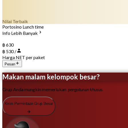
Nilai Terbaik
Portosino Lunch time
Info Lebih Banyak
฿ 630
฿ 530 /
Harga NET per paket
Pesan
Makan malam kelompok besar?
Grup Anda mungkin memerlukan
pengaturan khusus.
Kirim Permintaan Grup Besar