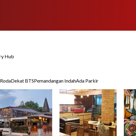
gry Hub
 Roda
Dekat BTS
Pemandangan Indah
Ada Parkir