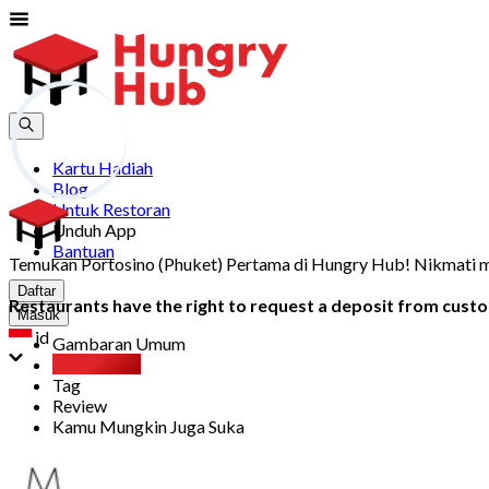
Kartu Hadiah
Blog
Untuk Restoran
Unduh App
Bantuan
Temukan Portosino (Phuket) Pertama di Hungry Hub! Nikmati me
Daftar
Restaurants have the right to request a deposit from custom
Masuk
id
Gambaran Umum
Party Pack
Tag
Review
Kamu Mungkin Juga Suka