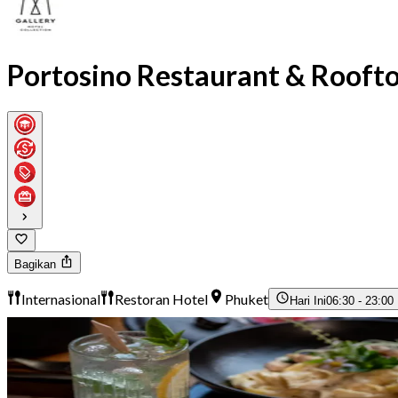
Portosino Restaurant & Roofto
Bagikan
Internasional
Restoran Hotel
Phuket
Hari Ini
06:30 - 23:00