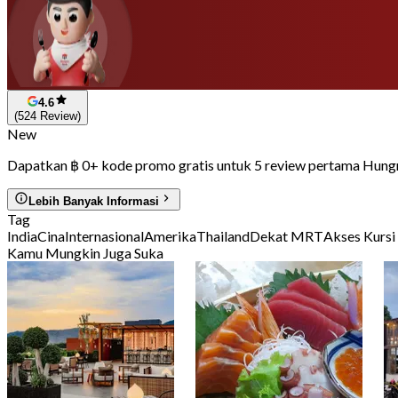
4.6
(524 Review)
New
Dapatkan ฿ 0+ kode promo gratis untuk 5 review pertama Hun
Lebih Banyak Informasi
Tag
India
Cina
Internasional
Amerika
Thailand
Dekat MRT
Akses Kursi
Kamu Mungkin Juga Suka