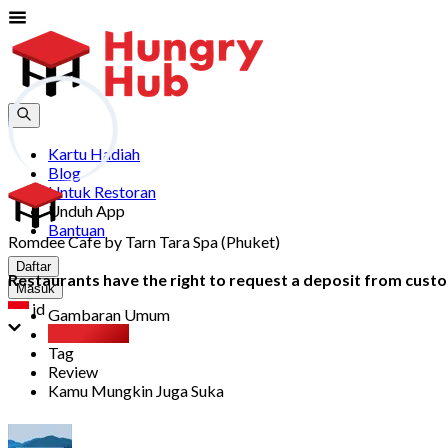
Kartu Hadiah
Blog
Untuk Restoran
Unduh App
Bantuan
Romdee Cafe by Tarn Tara Spa (Phuket)
Daftar
Restaurants have the right to request a deposit from custom
Masuk
id
Gambaran Umum
Party Pack
Tag
Review
Kamu Mungkin Juga Suka