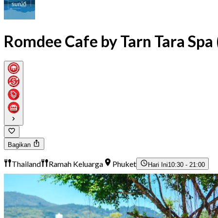
Romdee Cafe by Tarn Tara Spa 
Bagikan
Thailand
Ramah Keluarga
Phuket
Hari Ini
10:30 - 21:00