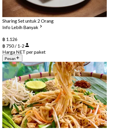
Sharing Set untuk 2 Orang
Info Lebih Banyak
฿ 1.126
฿ 750 / 1-2
Harga NET per paket
Pesan