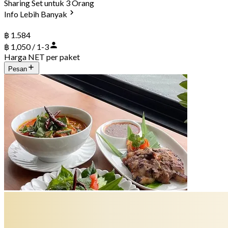
Sharing Set untuk 3 Orang
Info Lebih Banyak
฿ 1.584
฿ 1,050 / 1-3
Harga NET per paket
Pesan