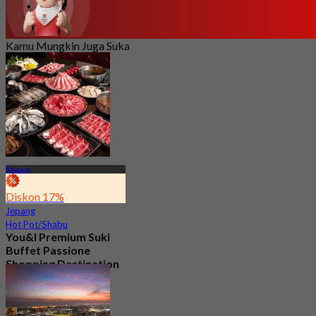
Kamu Mungkin Juga Suka
Rayong
Diskon 17%
Jepang
Hot Pot/Shabu
You&I Premium Suki
Buffet Passione
Shopping Destination
(Rayong)
4.7
464 telah dipesan