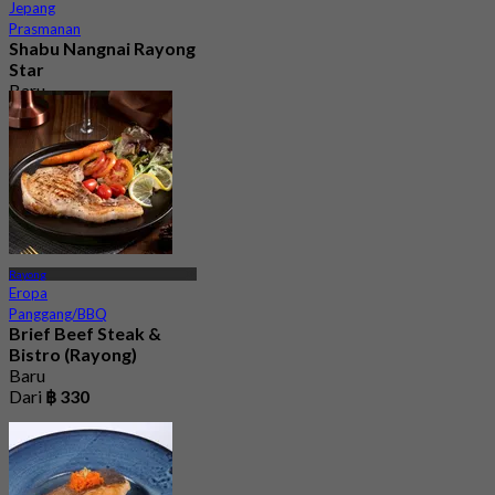
Jepang
Prasmanan
Shabu Nangnai Rayong
Star
Baru
5.0
Dari
฿ 299
Rayong
Eropa
Panggang/BBQ
Brief Beef Steak &
Bistro (Rayong)
Baru
Dari
฿ 330