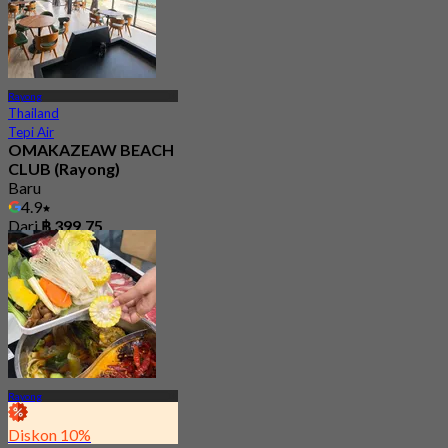
Rayong
Thailand
Tepi Air
OMAKAZEAW BEACH
CLUB (Rayong)
Baru
4.9
Dari
฿ 399.75
Rayong
Diskon 10%