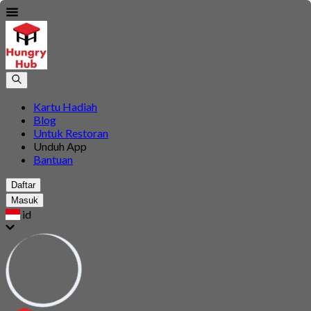
Kartu Hadiah
Blog
Untuk Restoran
Unduh App
Bantuan
Daftar
Masuk
id