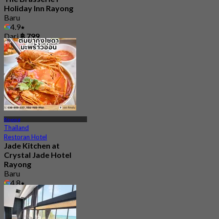
Holiday Inn Rayong
Baru
4.9
Dari
฿ 799
Rayong
Thailand
Restoran Hotel
Jade Kitchen at
Crystal Jade Hotel
Rayong
Baru
4.8
Dari
฿ 690