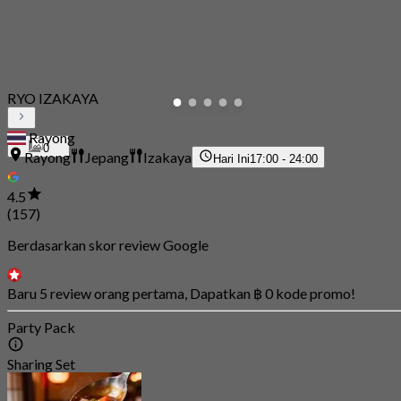
RYO IZAKAYA
Rayong
0
Rayong
Jepang
Izakaya
Hari Ini
17:00 - 24:00
4.5
(157)
Berdasarkan skor review Google
Baru 5 review orang pertama, Dapatkan ฿ 0 kode promo!
Party Pack
Sharing Set