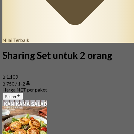
Nilai Terbaik
Sharing Set untuk 2 orang
฿ 1.109
฿ 750 / 1-2
Harga NET per paket
Pesan