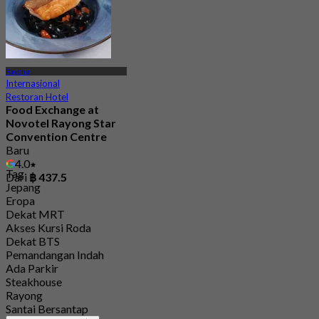
Rayong
Internasional
Restoran Hotel
Food Exchange at
Novotel Rayong Star
Convention Centre
Baru
4.0
Tag
Dari
฿ 437.5
Jepang
Eropa
Dekat MRT
Akses Kursi Roda
Dekat BTS
Pemandangan Indah
Ada Parkir
Steakhouse
Rayong
Santai Bersantap