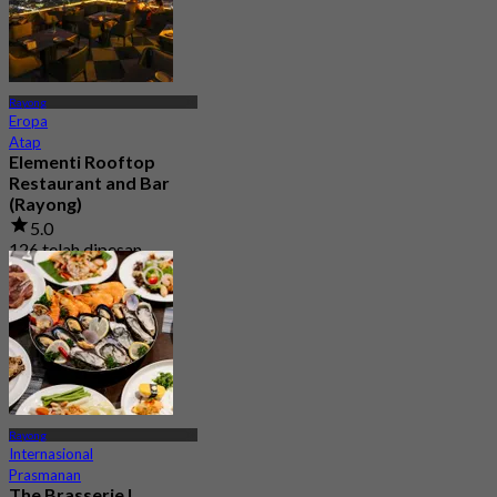
Dari
฿ 498
Rayong
Eropa
Atap
Elementi Rooftop
Restaurant and Bar
(Rayong)
5.0
126 telah dipesan
Dari
฿ 696.66
Rayong
Internasional
Prasmanan
The Brasserie l