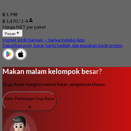
฿ 1.998
฿ 1,470 / 1-4
Harga NET per paket
Pesan
Hemat lebih banyak — hanya melalui App
Dapatkan poin, tukar kartu hadiah, dan gunakan kode promo
Makan malam kelompok besar?
Grup Anda mungkin memerlukan
pengaturan khusus.
Kirim Permintaan Grup Besar