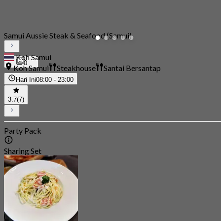
Samui Aussie Steak & Seafood (Samui)
Koh Samui
0
Koh Samui
Steakhouse
Santai Bersantap
Hari Ini
08:00 - 23:00
3.7
(7)
Party Pack
Sharing Set