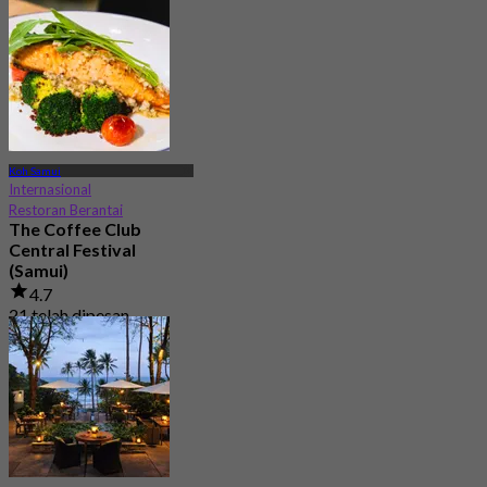
Koh Samui
Internasional
Restoran Berantai
The Coffee Club
Central Festival
(Samui)
4.7
21 telah dipesan
Dari
฿ 189