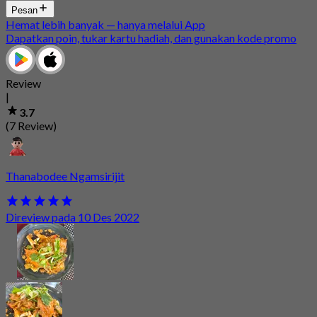
Pesan
Hemat lebih banyak — hanya melalui App
Dapatkan poin, tukar kartu hadiah, dan gunakan kode promo
Review
|
3.7
(7 Review)
Thanabodee Ngamsirijit
Direview pada 10 Des 2022