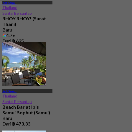
Koh Samui
Thailand
Santai Bersantap
RHOY RHOY! (Surat
Thani)
Baru
4.7
Dari
฿ 625
Koh Samui
Thailand
Santai Bersantap
Beach Bar at Ibis
Samui Bophut (Samui)
Baru
Dari
฿ 473.33