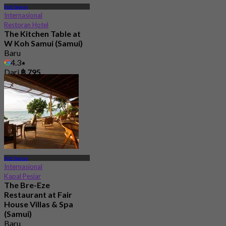
Koh Samui
Internasional
Restoran Hotel
The Kitchen Table at
W Koh Samui (Samui)
Baru
4.3
Dari
฿ 795
Koh Samui
Internasional
Kapal Pesiar
The Bre-Eze
Restaurant at Fair
House Villas & Spa
(Samui)
Baru