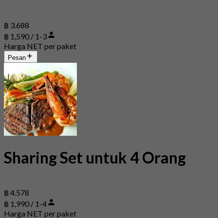
฿ 3.688
฿ 1,590 / 1-3
Harga NET per paket
Pesan
Sharing Set untuk 4 Orang
฿ 4.578
฿ 1,990 / 1-4
Harga NET per paket