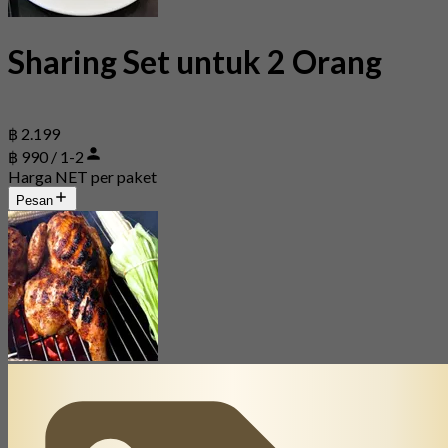
Sharing Set untuk 2 Orang
฿ 2.199
฿ 990 / 1-2
Harga NET per paket
Pesan