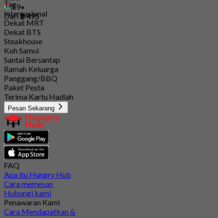
Tag
3.9
Internasional
Dari
฿ 495
Dekat MRT
Dekat BTS
Steakhouse
Koh Samui
Santai Bersantap
Ramah Keluarga
Panggang/BBQ
Paket Pesta
Terima Kartu Hadiah
Pesan Sekarang
FAQ
Apa itu Hungry Hub
Cara memesan
Hubungi kami
Penawaran Kami
Cara Mendapatkan &