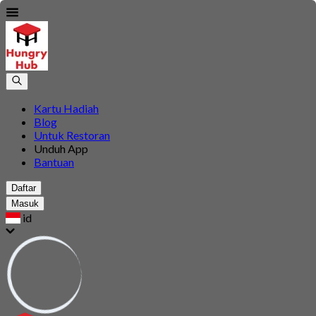
Kartu Hadiah
Blog
Untuk Restoran
Unduh App
Bantuan
Daftar
Masuk
id