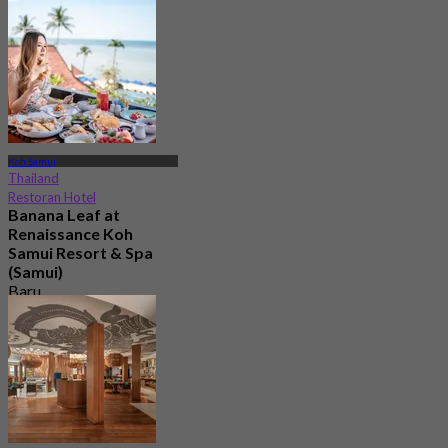
Koh Samui
Thailand
Restoran Hotel
Banana Leaf at
Renaissance Koh
Samui Resort & Spa
(Samui)
Baru
4.7
Dari
฿ 795