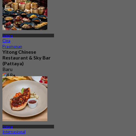
Pattaya
Cina
Prasmanan
Yitong Chinese
Restaurant & Sky Bar
(Pattaya)
Baru
4.8
Dari
฿ 666.66
Pattaya
Internasional