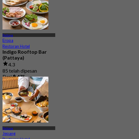
Pattaya
Eropa
Restoran Hotel
Indigo Rooftop Bar
(Pattaya)
4.3
85 telah dipesan
Dari
฿ 475
Pattaya
Jepang