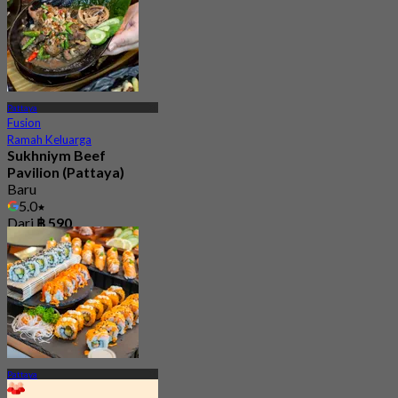
Pattaya
Fusion
Ramah Keluarga
Sukhniym Beef
Pavilion (Pattaya)
Baru
5.0
Dari
฿ 590
Pattaya