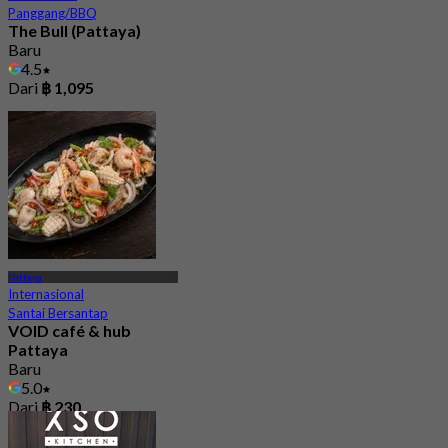
Panggang/BBQ
The Bull (Pattaya)
Baru
4.5
Dari
฿ 1,095
Pattaya
Internasional
Santai Bersantap
VOID café & hub
Pattaya
Baru
5.0
Dari
฿ 230