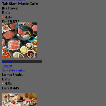
Tah Siam Music Cafe
(Pattaya)
Baru
4.8
Dari
฿ 572
Chonburi
Jepang
Santai Bersantap
Loma Shabu
Baru
4.5
Dari
฿ 449