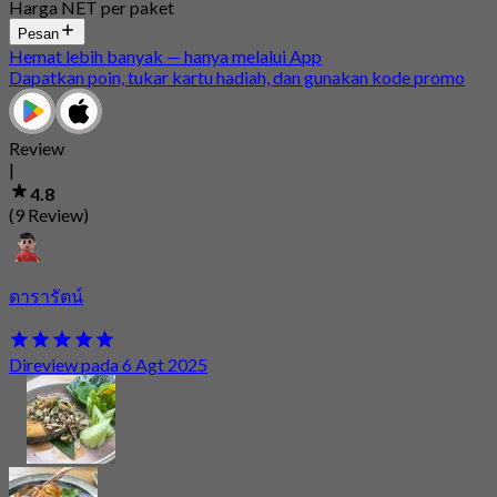
Harga NET per paket
Pesan
Hemat lebih banyak — hanya melalui App
Dapatkan poin, tukar kartu hadiah, dan gunakan kode promo
Review
|
4.8
(9 Review)
ดารารัตน์
Direview pada 6 Agt 2025