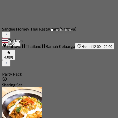
Sandee Homey Thai Restaurant (Pattaya)
Pattaya
0
Pattaya
Thailand
Ramah Keluarga
Hari Ini
12:00 - 22:00
4.8
(9)
Party Pack
Sharing Set