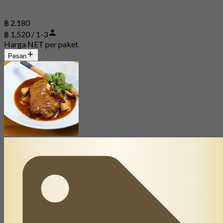
฿ 2.180
฿ 1,520 / 1-3
Harga NET per paket
Pesan