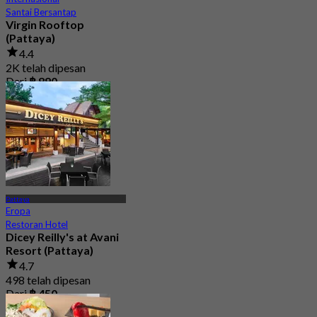
Santai Bersantap
Virgin Rooftop
(Pattaya)
4.4
2K telah dipesan
Dari
฿ 890
Pattaya
Eropa
Restoran Hotel
Dicey Reilly's at Avani
Resort (Pattaya)
4.7
498 telah dipesan
Dari
฿ 450