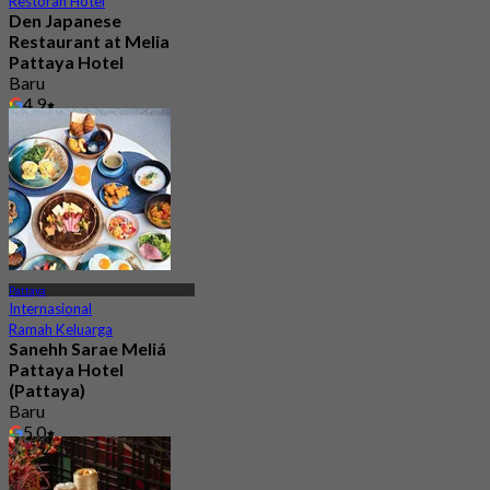
Restoran Hotel
Den Japanese
Restaurant at Melia
Pattaya Hotel
Baru
4.9
Dari
฿ 499
Pattaya
Internasional
Ramah Keluarga
Sanehh Sarae Meliá
Pattaya Hotel
(Pattaya)
Baru
5.0
Dari
฿ 450