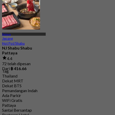
Pattaya
Jepang
Hot Pot/Shabu
NJ Shabu Shabu
Pattaya
4.4
72 telah dipesan
Dari
฿ 416.66
Tag
Thailand
Dekat MRT
Dekat BTS
Pemandangan Indah
Ada Parkir
WiFi Gratis
Pattaya
Santai Bersantap
Restoran Hotel