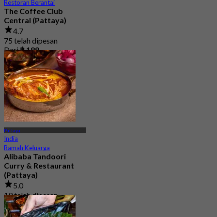
Restoran Berantai
The Coffee Club
Central (Pattaya)
4.7
75 telah dipesan
Dari
฿ 189
Pattaya
India
Ramah Keluarga
Alibaba Tandoori
Curry & Restaurant
(Pattaya)
5.0
19 telah dipesan
Dari
฿ 497.5