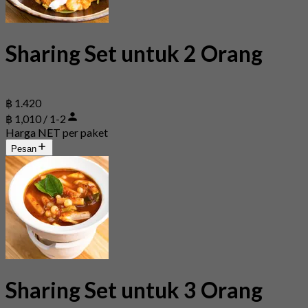
Sharing Set untuk 2 Orang
฿ 1.420
฿ 1,010 / 1-2
Harga NET per paket
Pesan
Sharing Set untuk 3 Orang