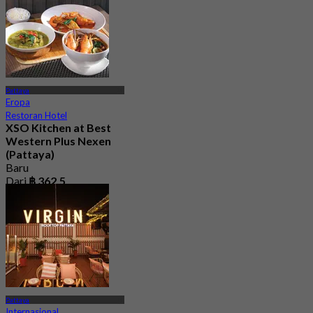
Pattaya
Eropa
Restoran Hotel
XSO Kitchen at Best
Western Plus Nexen
(Pattaya)
Baru
Dari
฿ 362.5
Pattaya
Internasional