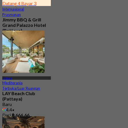
Datang 4 Bayar 3
Internasional
Prasmanan
Jimmy BBQ & Grill
Grand Palazzo Hotel
(Pattaya)
4.1
308 telah dipesan
Dari
฿ 599.25
Pattaya
Mediterania
Terbuka/Luar Ruangan
LAY Beach Club
(Pattaya)
Baru
4.4
Dari
฿ 666.66