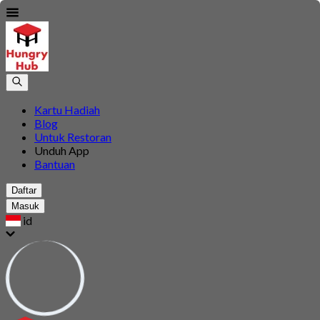
Kartu Hadiah
Blog
Untuk Restoran
Unduh App
Bantuan
Daftar
Masuk
id