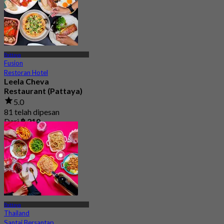
Pattaya
Fusion
Restoran Hotel
Leela Cheva
Restaurant (Pattaya)
5.0
81 telah dipesan
Dari
฿ 210
Pattaya
Thailand
Santai Bersantap