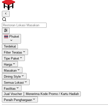
Restoran Lokasi Masakan
Phuket
Terdekat
Filter Teratas
Tipe Paket
Harga
Masakan
Dining Style
Semua Lokasi
Fasilitas
Jual Voucher
Menerima Kode Promo / Kartu Hadiah
Peraih Penghargaan