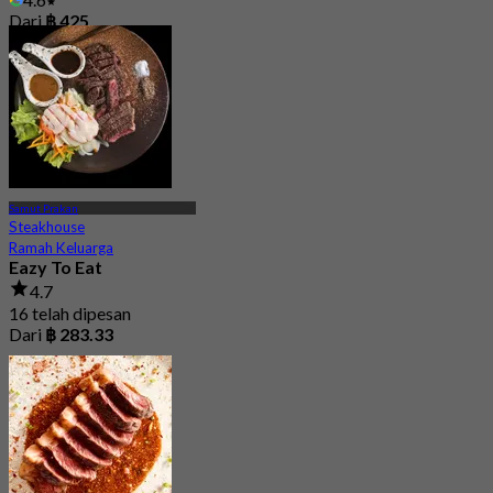
Dari
฿ 425
Samut Prakan
Steakhouse
Ramah Keluarga
Eazy To Eat
4.7
16 telah dipesan
Dari
฿ 283.33