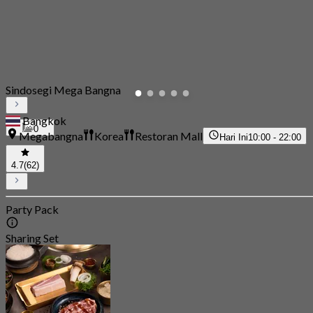
Sindosegi Mega Bangna
Bangkok
0
Megabangna
Korea
Restoran Mall
Hari Ini
10:00 - 22:00
4.7
(62)
Party Pack
Sharing Set