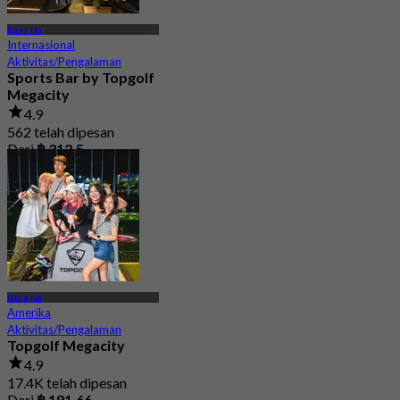
Bang Na
Internasional
Aktivitas/Pengalaman
Sports Bar by Topgolf
Megacity
4.9
562 telah dipesan
Dari
฿ 312.5
Bang Na
Amerika
Aktivitas/Pengalaman
Topgolf Megacity
4.9
17.4K telah dipesan
Dari
฿ 191.66