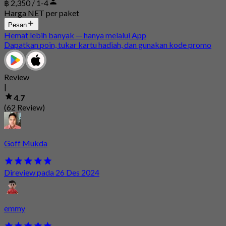
฿ 2,350 / 1-4
Harga NET per paket
Pesan
Hemat lebih banyak — hanya melalui App
Dapatkan poin, tukar kartu hadiah, dan gunakan kode promo
Review
|
4.7
(62 Review)
Goff Mukda
Direview pada 26 Des 2024
emmy