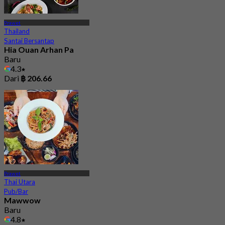
Prawet
Thailand
Santai Bersantap
Hia Ouan Arhan Pa
Baru
4.3
Dari
฿ 206.66
Prawet
Thai Utara
Pub/Bar
Mawwow
Baru
4.8