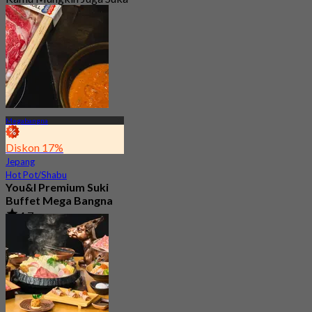
Megabangna
Diskon 17%
Jepang
Hot Pot/Shabu
You&I Premium Suki
Buffet Mega Bangna
4.7
3.6K telah dipesan
Dari
฿ 498