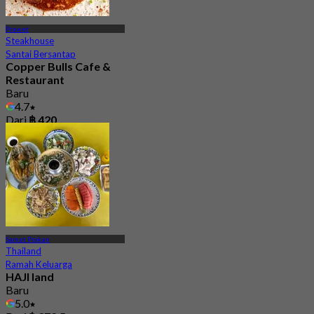
Prawet
Steakhouse
Santai Bersantap
Copper Bulls Cafe &
Restaurant
Baru
4.7
Dari
฿ 420
Samut Prakan
Thailand
Ramah Keluarga
HAJI land
Baru
5.0