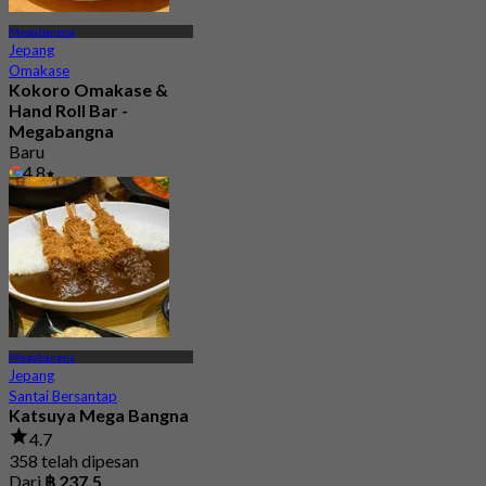
Megabangna
Jepang
Omakase
Kokoro Omakase &
Hand Roll Bar -
Megabangna
Baru
4.8
Dari
฿ 1,290
Megabangna
Jepang
Santai Bersantap
Katsuya Mega Bangna
4.7
358 telah dipesan
Dari
฿ 237.5