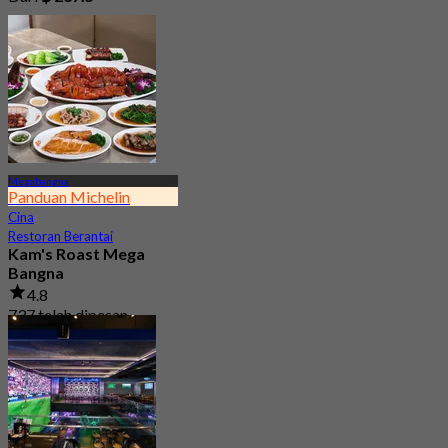
Megabangna
Panduan Michelin
Cina
Restoran Berantai
Kam's Roast Mega
Bangna
4.8
737 telah dipesan
Dari
฿ 425