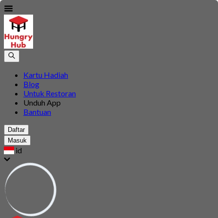
Kartu Hadiah
Blog
Untuk Restoran
Unduh App
Bantuan
Daftar
Masuk
id