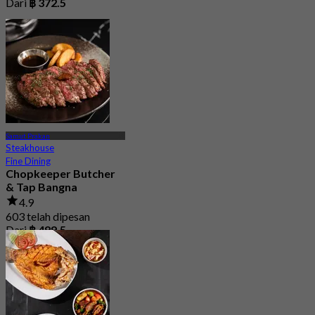
Dari
฿ 372.5
Samut Prakan
Steakhouse
Fine Dining
Chopkeeper Butcher
& Tap Bangna
4.9
603 telah dipesan
Dari
฿ 499.5