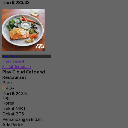
Dari
฿ 283.33
Samut Prakan
Internasional
Santai Bersantap
Play Cloud Cafe and
Restaurant
Baru
4.9
Dari
฿ 247.5
Tag
Korea
Dekat MRT
Dekat BTS
Pemandangan Indah
Ada Parkir