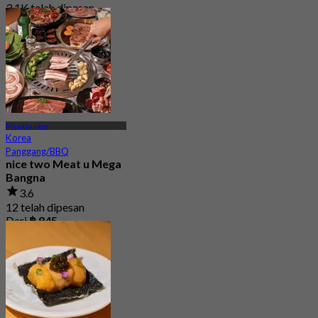
3.1K telah dipesan
Dari
฿ 823
Megabangna
Korea
Panggang/BBQ
nice two Meat u Mega
Bangna
3.6
12 telah dipesan
Dari
฿ 845