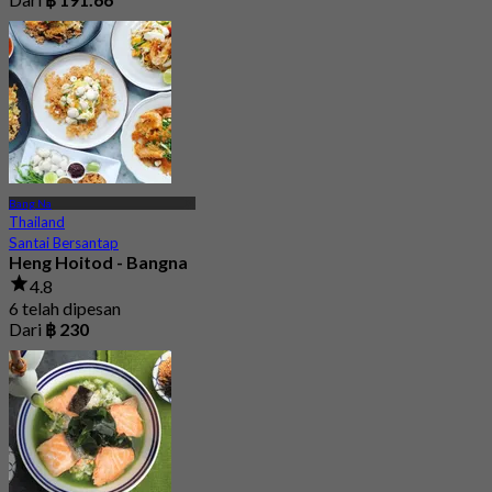
Bang Na
Thailand
Santai Bersantap
Heng Hoitod - Bangna
4.8
6 telah dipesan
Dari
฿ 230