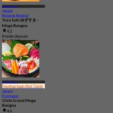
Megabangna
Jepang
Restoran Berantai
Yuzu Suki ゆずすき -
Mega Bangna
4.2
8 telah dipesan
Dari
฿ 830
Megabangna
Penghargaan Red Table
Jepang
Prasmanan
Oishi Grand Mega
Bangna
4.6