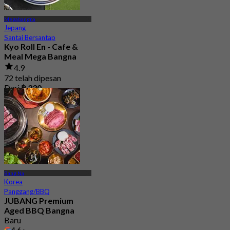
Megabangna
Jepang
Santai Bersantap
Kyo Roll En - Cafe &
Meal Mega Bangna
4.9
72 telah dipesan
Dari
฿ 330
Bang Na
Korea
Panggang/BBQ
JUBANG Premium
Aged BBQ Bangna
Baru
4.6