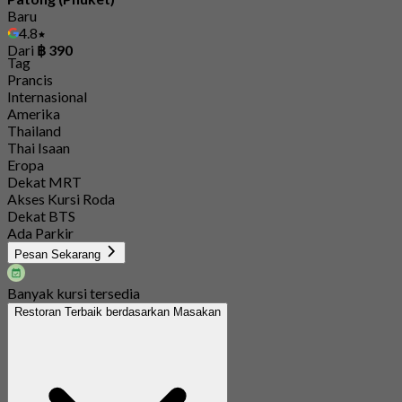
Baru
4.8
Dari
฿ 390
Tag
Prancis
Internasional
Amerika
Thailand
Thai Isaan
Eropa
Dekat MRT
Akses Kursi Roda
Dekat BTS
Ada Parkir
Pesan Sekarang
Banyak kursi tersedia
Restoran Terbaik berdasarkan Masakan