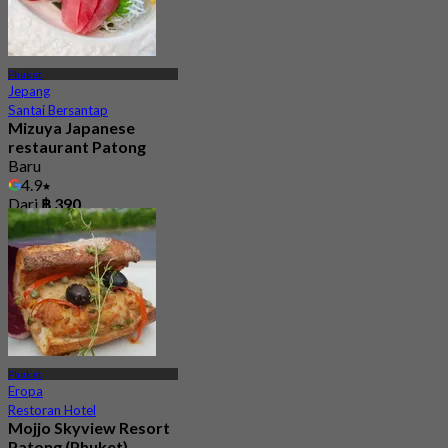
Phuket
Jepang
Santai Bersantap
Mizuya Japanese
restaurant Patong
Baru
4.9
Dari
฿ 390
Phuket
Eropa
Restoran Hotel
Mojjo Skyview Resort
Patong (Phuket)