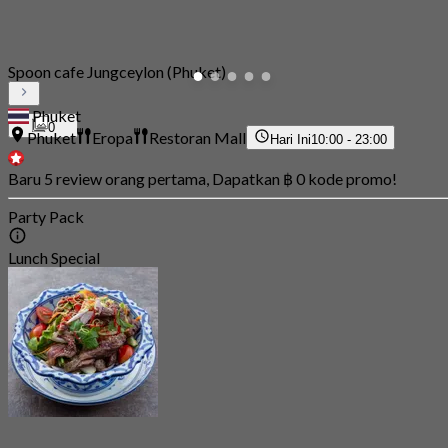
Spoon cafe Jungceylon (Phuket)
Phuket
0
Phuket
Eropa
Restoran Mall
Hari Ini
10:00 - 23:00
Baru 5 review orang pertama, Dapatkan ฿ 0 kode promo!
Party Pack
Lunch Special