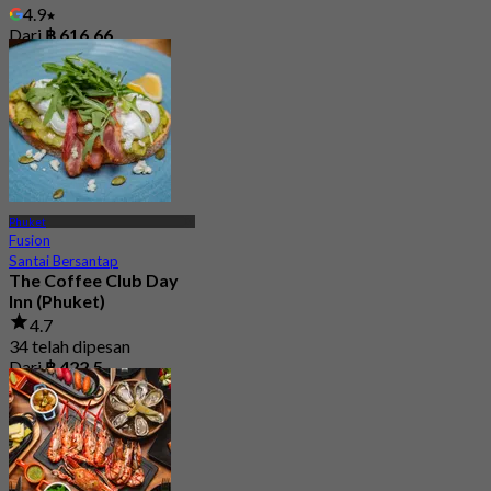
4.9
Dari
฿ 616.66
Phuket
Fusion
Santai Bersantap
The Coffee Club Day
Inn (Phuket)
4.7
34 telah dipesan
Dari
฿ 422.5