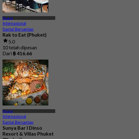
Phuket
Internasional
Santai Bersantap
Rak to Eat (Phuket)
5.0
10 telah dipesan
Dari
฿ 416.66
Phuket
Internasional
Santai Bersantap
Sunya Bar l Dinso
Resort & Villas Phuket