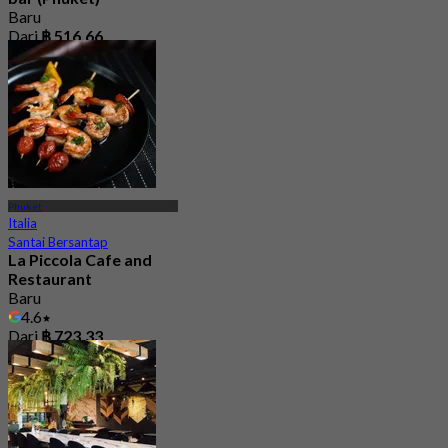
Baru
Dari
฿ 516.66
Phuket
Italia
Santai Bersantap
La Piccola Cafe and
Restaurant
Baru
4.6
Dari
฿ 723.33