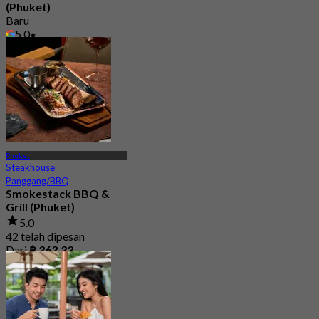
(Phuket)
Baru
5.0
Dari
฿ 599
Phuket
Steakhouse
Panggang/BBQ
Smokestack BBQ &
Grill (Phuket)
5.0
42 telah dipesan
Dari
฿ 363.33