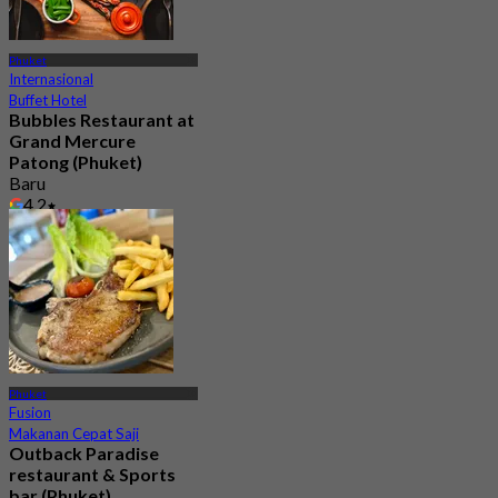
Phuket
Internasional
Buffet Hotel
Bubbles Restaurant at
Grand Mercure
Patong (Phuket)
Baru
4.2
Dari
฿ 596.66
Phuket
Fusion
Makanan Cepat Saji
Outback Paradise
restaurant & Sports
bar (Phuket)