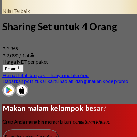
Nilai Terbaik
Sharing Set untuk 4 Orang
฿ 3.369
฿ 2,090 / 1-4
Harga NET per paket
Pesan
Hemat lebih banyak — hanya melalui App
Dapatkan poin, tukar kartu hadiah, dan gunakan kode promo
Makan malam kelompok besar?
Grup Anda mungkin memerlukan
pengaturan khusus.
Kirim Permintaan Grup Besar