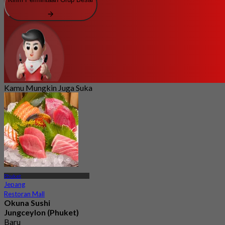
Kamu Mungkin Juga Suka
Phuket
Jepang
Restoran Mall
Okuna Sushi
Jungceylon (Phuket)
Baru