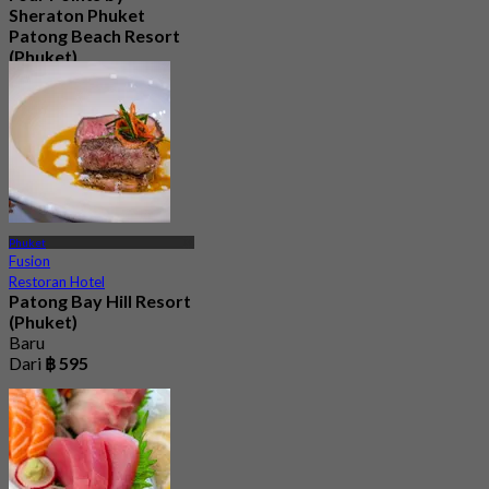
Sheraton Phuket
Patong Beach Resort
(Phuket)
5.0
78 telah dipesan
Dari
฿ 470
Phuket
Fusion
Restoran Hotel
Patong Bay Hill Resort
(Phuket)
Baru
Dari
฿ 595