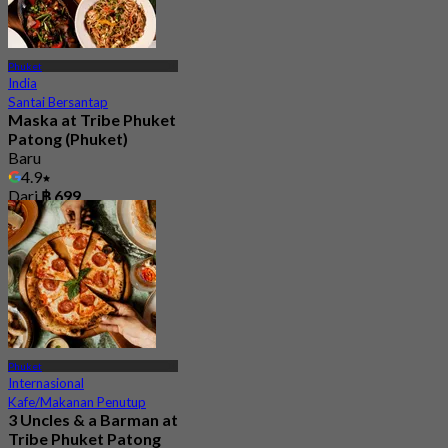
Phuket
India
Santai Bersantap
Maska at Tribe Phuket
Patong (Phuket)
Baru
4.9
Dari
฿ 699
Phuket
Internasional
Kafe/Makanan Penutup
3 Uncles & a Barman at
Tribe Phuket Patong