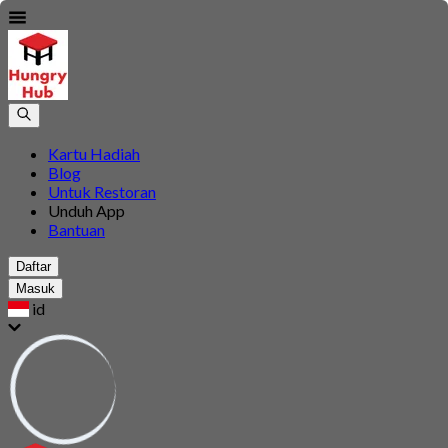
Kartu Hadiah
Blog
Untuk Restoran
Unduh App
Bantuan
Daftar
Masuk
id