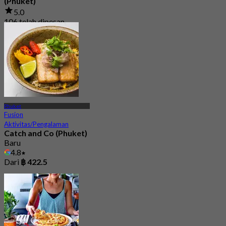
(Phuket)
5.0
106 telah dipesan
Dari
฿ 463.33
Phuket
Fusion
Aktivitas/Pengalaman
Catch and Co (Phuket)
Baru
4.8
Dari
฿ 422.5