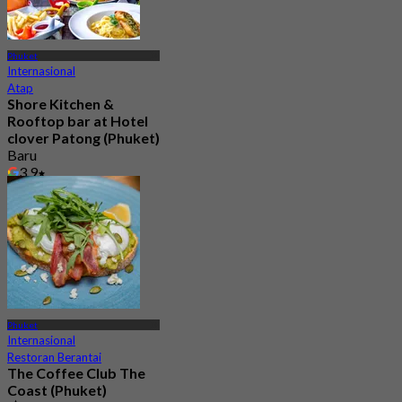
Phuket
Internasional
Atap
Shore Kitchen &
Rooftop bar at Hotel
clover Patong (Phuket)
Baru
3.9
Dari
฿ 495
Phuket
Internasional
Restoran Berantai
The Coffee Club The
Coast (Phuket)