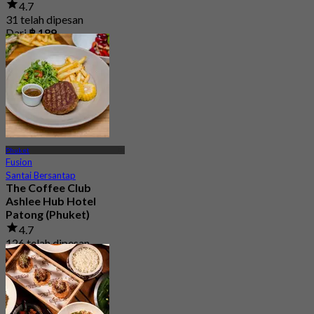
4.7
31 telah dipesan
Dari
฿ 189
Phuket
Fusion
Santai Bersantap
The Coffee Club
Ashlee Hub Hotel
Patong (Phuket)
4.7
126 telah dipesan
Dari
฿ 422.5