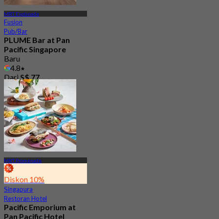
MRT Esplanade
Fusion
Pub/Bar
PLUME Bar at Pan
Pacific Singapore
Baru
4.8
Dari
S$ 77
MRT Promenade
Diskon 10%
Singapura
Restoran Hotel
Pacific Emporium at
Pan Pacific Hotel