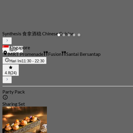
Synthesis 食拿酒稳 Chinese Cuisine
Singapore
0
MRT Promenade
Fusion
Santai Bersantap
Hari Ini
11:30 - 22:30
4.8
(24)
Party Pack
Sharing Set