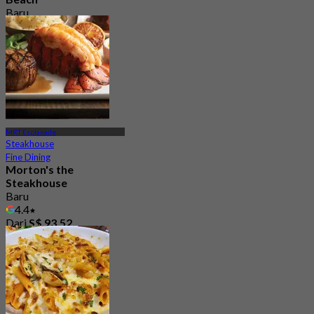
Baru
4.4
Dari
S$ 94
MRT Esplanade
Steakhouse
Fine Dining
Morton's the
Steakhouse
Baru
4.4
Dari
S$ 93.52