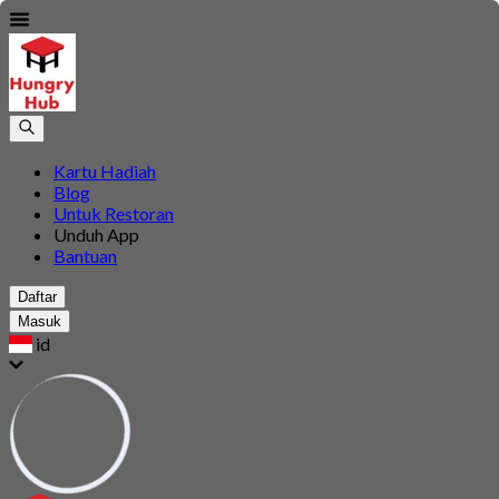
Kartu Hadiah
Blog
Untuk Restoran
Unduh App
Bantuan
Daftar
Masuk
id