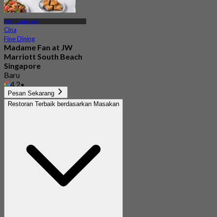
MRT Esplanade
Cina
Fine Dining
Madame Fan at JW
Marriott South Beach
Singapore
Baru
4.2
Dari
S$ 94
Pesan Sekarang
Restoran Terbaik berdasarkan Masakan