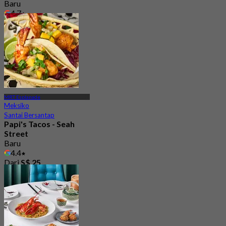
Baru
4.7
Dari
S$ 45.56
MRT Esplanade
Meksiko
Santai Bersantap
Papi's Tacos - Seah
Street
Baru
4.4
Dari
S$ 25