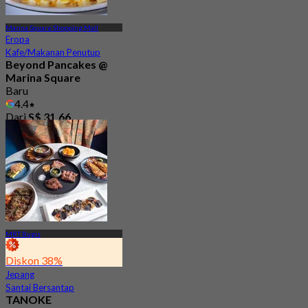
Marina Square Shopping Mall
Eropa
Kafe/Makanan Penutup
Beyond Pancakes @
Marina Square
Baru
4.4
Dari
S$ 31.66
MRT Bugis
Diskon 38%
Jepang
Santai Bersantap
TANOKE