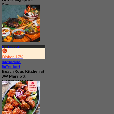
Baru
4.2
Dari
S$ 70
MRT Esplanade
Diskon 17%
Internasional
Buffet Hotel
Beach Road Kitchen at
JW Marriott
Singapore South
Beach
5.0
247 telah dipesan
Dari
S$ 78