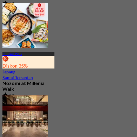
4.5
3.2K telah dipesan
Dari
S$ 54.35
Millenia Walk
Diskon 35%
Jepang
Santai Bersantap
Nozomi at Millenia
Walk
4.5
3.1K telah dipesan
Dari
S$ 37.5