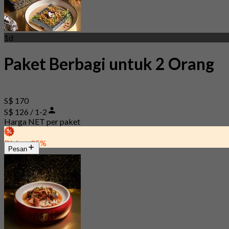
1d
Paket Berbagi untuk 2 Orang
S$ 170
S$ 126 / 1-2
Harga NET per paket
Diskon 25%
Pesan