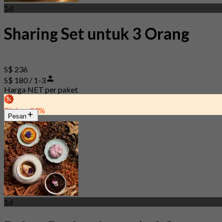
1d
Sharing Set untuk 3 Orang
S$ 236
S$ 180 / 1-3
Harga NET per paket
Diskon 23%
Pesan
1d