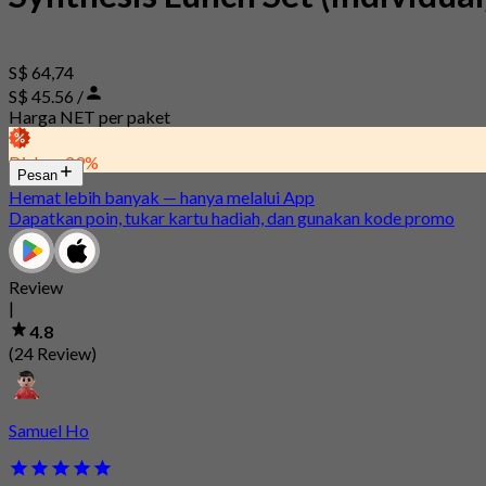
S$ 64,74
S$ 45.56 /
Harga NET per paket
Diskon 29%
Pesan
Hemat lebih banyak — hanya melalui App
Dapatkan poin, tukar kartu hadiah, dan gunakan kode promo
Review
|
4.8
(24 Review)
Samuel Ho