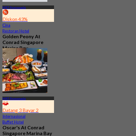
MRT Promenade
Diskon 43%
Cina
Restoran Hotel
Golden Peony At
Conrad Singapore
Marina Bay
4.6
189 telah dipesan
Dari
S$ 68
MRT Promenade
Datang 3 Bayar 2
Internasional
Buffet Hotel
Oscar's At Conrad
Singapore Marina Bay