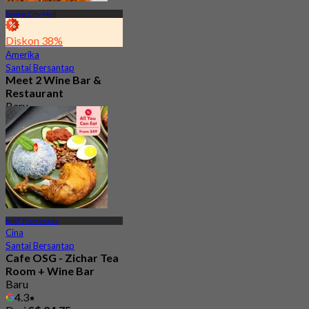
Suntec City Mall
Diskon 38%
Amerika
Santai Bersantap
Meet 2 Wine Bar &
Restaurant
Baru
4.7
Dari
S$ 46.33
MRT Promenade
Cina
Santai Bersantap
Cafe OSG - Zichar Tea
Room + Wine Bar
Baru
4.3