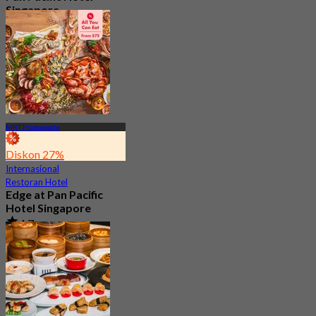
Singapore
Baru
4.2
Dari
S$ 32.35
MRT Promenade
Diskon 27%
Internasional
Restoran Hotel
Edge at Pan Pacific
Hotel Singapore
4.7
3K telah dipesan
Dari
S$ 73