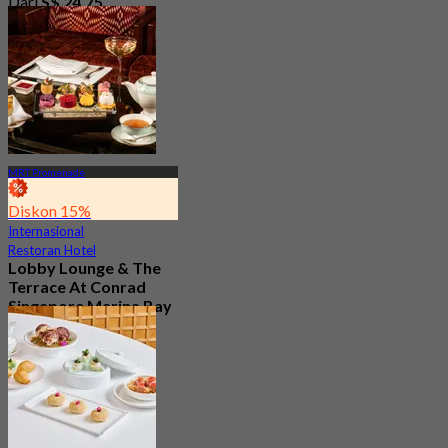
Dari
S$ 24.75
MRT Promenade
Diskon 15%
Internasional
Restoran Hotel
Lobby Lounge & The
Terrace At Conrad
Singapore Marina Bay
Baru
4.7
Dari
S$ 56.05