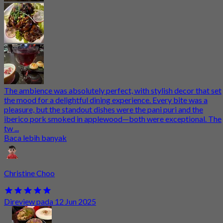
The ambience was absolutely perfect, with stylish decor that set
the mood for a delightful dining experience. Every bite was a
pleasure, but the standout dishes were the pani puri and the
iberico pork smoked in applewood—both were exceptional. The
tw ...
Baca lebih banyak
Christine Choo
Direview pada 12 Jun 2025