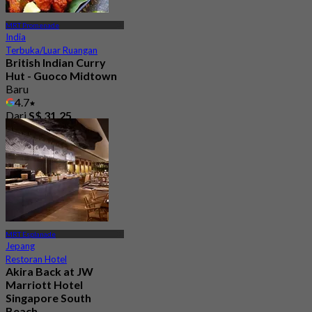
MRT Promenade
India
Terbuka/Luar Ruangan
British Indian Curry
Hut - Guoco Midtown
Baru
4.7
Dari
S$ 31.25
MRT Esplanade
Jepang
Restoran Hotel
Akira Back at JW
Marriott Hotel
Singapore South
Beach