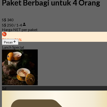
Paket Berbagi untuk 4 Orang
S$ 340
S$ 250 / 1-4
Harga NET per paket
Diskon 26%
Pesan
Lunch Special
1d