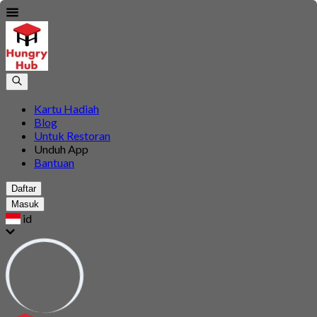
Kartu Hadiah
Blog
Untuk Restoran
Unduh App
Bantuan
Daftar
Masuk
id