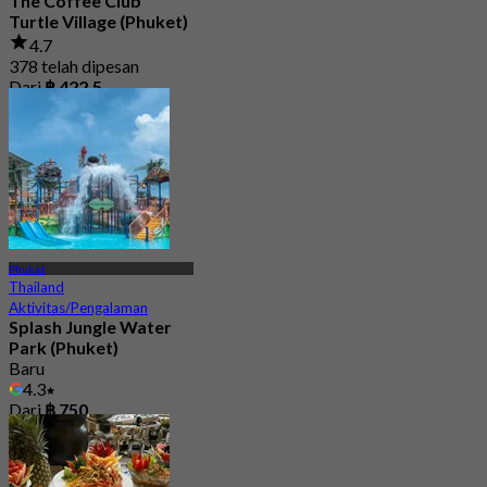
The Coffee Club
Turtle Village (Phuket)
4.7
378 telah dipesan
Dari
฿ 422.5
Phuket
Thailand
Aktivitas/Pengalaman
Splash Jungle Water
Park (Phuket)
Baru
4.3
Dari
฿ 750