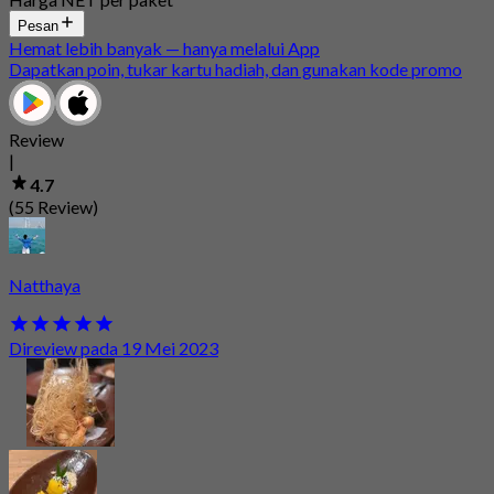
Pesan
Hemat lebih banyak — hanya melalui App
Dapatkan poin, tukar kartu hadiah, dan gunakan kode promo
Review
|
4.7
(55 Review)
Natthaya
Direview pada 19 Mei 2023