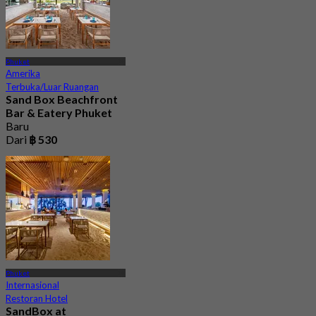
Phuket
Amerika
Terbuka/Luar Ruangan
Sand Box Beachfront
Bar & Eatery Phuket
Baru
Dari
฿ 530
Phuket
Internasional
Restoran Hotel
SandBox at