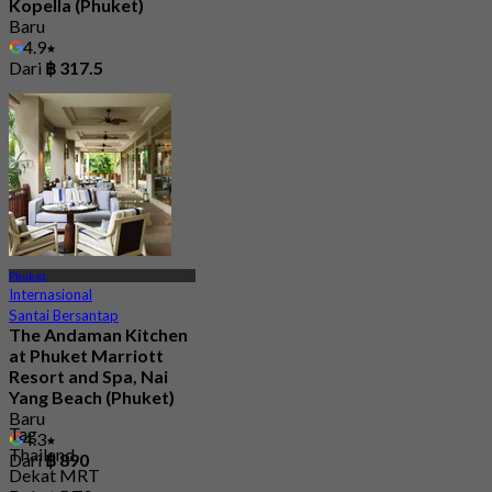
Kopella (Phuket)
Baru
4.9
Dari
฿ 317.5
Phuket
Internasional
Santai Bersantap
The Andaman Kitchen
at Phuket Marriott
Resort and Spa, Nai
Yang Beach (Phuket)
Baru
Tag
4.3
Thailand
Dari
฿ 890
Dekat MRT