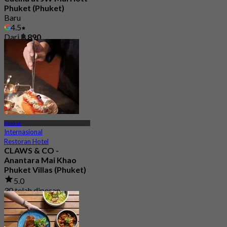
Phuket (Phuket)
Baru
4.5
Dari
฿ 890
Phuket
Internasional
Restoran Hotel
CLAWS & CO -
Anantara Mai Khao
Phuket Villas (Phuket)
5.0
30 telah dipesan
Dari
฿ 1,045