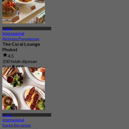
Phuket
Internasional
Aktivitas/Pengalaman
The Coral Lounge
Phuket
4.5
200 telah dipesan
Dari
฿ 650
Phuket
Internasional
Santai Bersantap