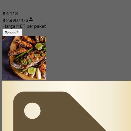
฿ 4.113
฿ 2,890 / 1-3
Harga NET per paket
Pesan