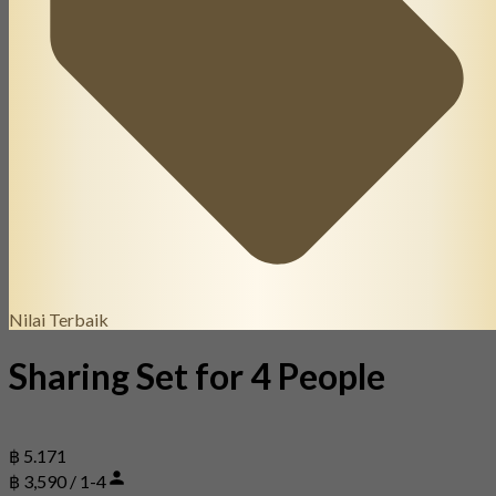
Nilai Terbaik
Sharing Set for 4 People
฿ 5.171
฿ 3,590 / 1-4