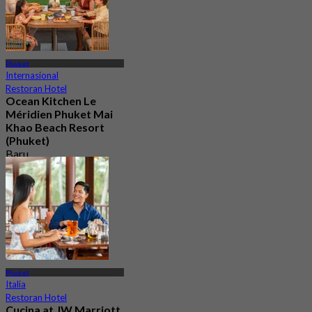
Phuket
Internasional
Restoran Hotel
Ocean Kitchen Le
Méridien Phuket Mai
Khao Beach Resort
(Phuket)
Baru
4.6
Dari
฿ 445
Phuket
Italia
Restoran Hotel
Cucina at JW Marriott