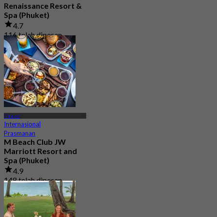
Renaissance Resort &
Spa (Phuket)
4.7
116 telah dipesan
Dari
฿ 530
Phuket
Internasional
Prasmanan
M Beach Club JW
Marriott Resort and
Spa (Phuket)
4.9
148 telah dipesan
Dari
฿ 795