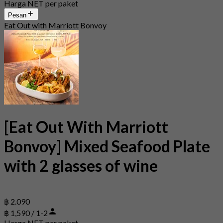
Harga NET per paket
Pesan
Eat Out with Marriott Bonvoy
[Eat Out With Marriott
Bonvoy] Mixed Seafood Plate
with 2 glasses of wine
฿ 2.090
฿ 1,590 / 1-2
Harga NET per paket