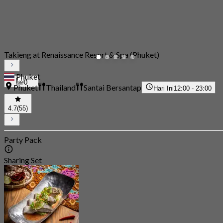
Takieng at Renaissance Resort & Spa (Phuket)
Phuket
0
Phuket
Thailand
Santai Bersantap
Hari Ini
12:00 - 23:00
4.7
(55)
Party Pack
Sharing Set