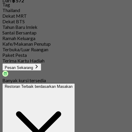
Dari
฿ 572
Tag
Thailand
Dekat MRT
Dekat BTS
Tahun Baru Imlek
Santai Bersantap
Ramah Keluarga
Kafe/Makanan Penutup
Terbuka/Luar Ruangan
Paket Pesta
Terima Kartu Hadiah
Pesan Sekarang
Banyak kursi tersedia
Restoran Terbaik berdasarkan Masakan