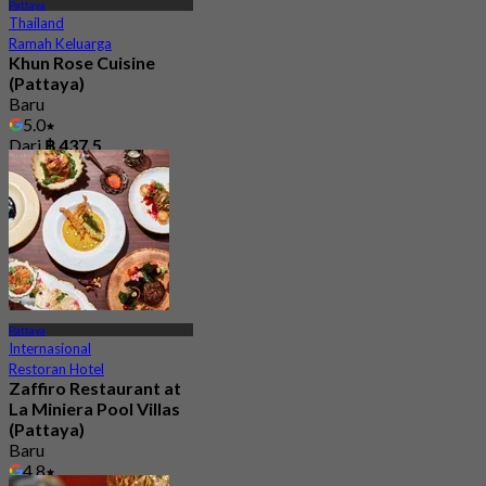
Pattaya
Thailand
Ramah Keluarga
Khun Rose Cuisine
(Pattaya)
Baru
5.0
Dari
฿ 437.5
Pattaya
Internasional
Restoran Hotel
Zaffiro Restaurant at
La Miniera Pool Villas
(Pattaya)
Baru
4.8