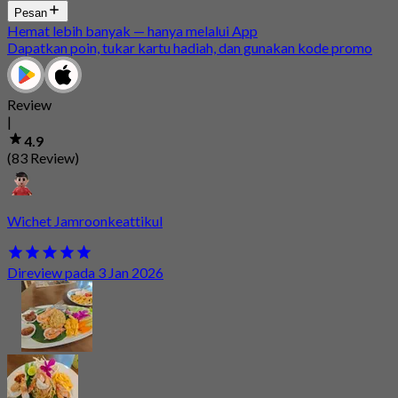
Pesan
Hemat lebih banyak — hanya melalui App
Dapatkan poin, tukar kartu hadiah, dan gunakan kode promo
Review
|
4.9
(83 Review)
Wichet Jamroonkeattikul
Direview pada 3 Jan 2026