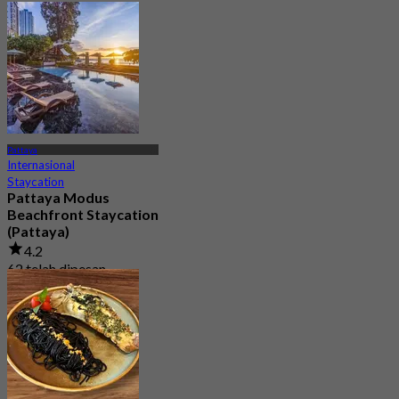
Pattaya
Internasional
Staycation
Pattaya Modus
Beachfront Staycation
(Pattaya)
4.2
62 telah dipesan
Dari
฿ 1,400