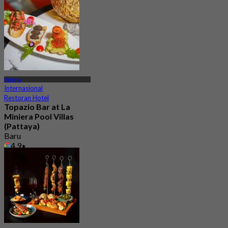
Dari
฿ 525
Pattaya
Internasional
Restoran Hotel
Topazio Bar at La
Miniera Pool Villas
(Pattaya)
Baru
4.9
Dari
฿ 600