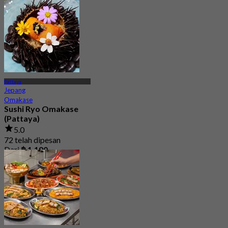
Dari
฿ 499.5
Pattaya
Jepang
Omakase
Sushi Ryo Omakase
(Pattaya)
5.0
72 telah dipesan
Dari
฿ 1,190