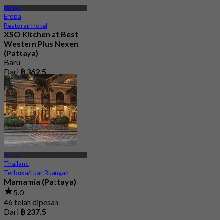
Pattaya
Eropa
Restoran Hotel
XSO Kitchen at Best
Western Plus Nexen
(Pattaya)
Baru
Dari
฿ 362.5
Pattaya
Thailand
Terbuka/Luar Ruangan
Mamamia (Pattaya)
5.0
46 telah dipesan
Dari
฿ 237.5