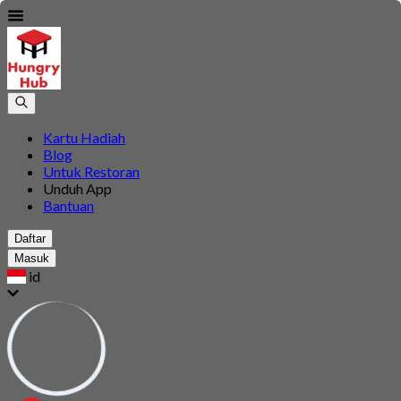
Kartu Hadiah
Blog
Untuk Restoran
Unduh App
Bantuan
Daftar
Masuk
id