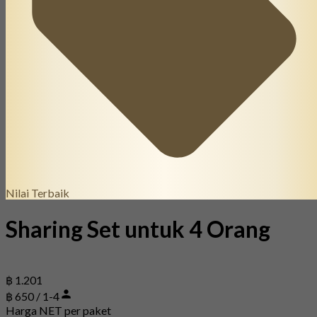
Nilai Terbaik
Sharing Set untuk 4 Orang
฿ 1.201
฿ 650 / 1-4
Harga NET per paket