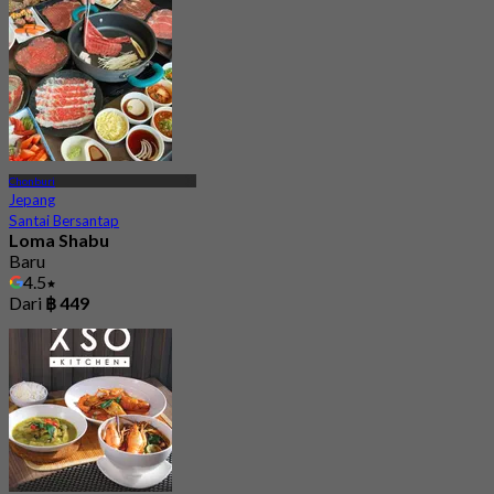
Chonburi
Jepang
Santai Bersantap
Loma Shabu
Baru
4.5
Dari
฿ 449