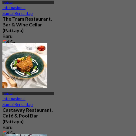
Pattaya
Internasional
Santai Bersantap
The Tram Restaurant,
Bar & Wine Cellar
(Pattaya)
Baru
4.5
Dari
฿ 499.5
Pattaya
Internasional
Santai Bersantap
Castaway Restaurant,
Café & Pool Bar
(Pattaya)
Baru
4.5