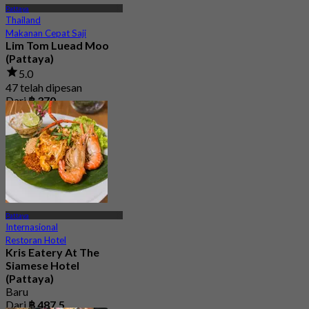
Pattaya
Thailand
Makanan Cepat Saji
Lim Tom Luead Moo
(Pattaya)
5.0
47 telah dipesan
Dari
฿ 370
Pattaya
Internasional
Restoran Hotel
Kris Eatery At The
Siamese Hotel
(Pattaya)
Baru
Dari
฿ 487.5