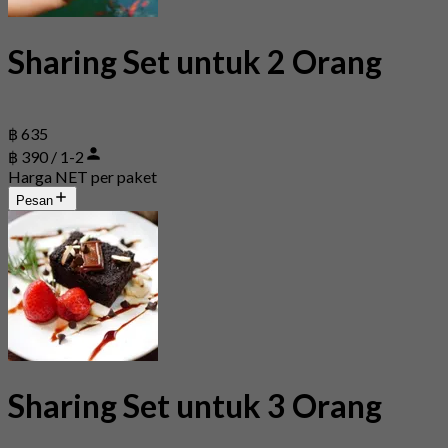
Sharing Set untuk 2 Orang
฿ 635
฿ 390 / 1-2
Harga NET per paket
Pesan
Sharing Set untuk 3 Orang