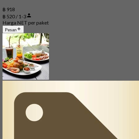
฿ 918
฿ 520 / 1-3
Harga NET per paket
Pesan