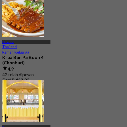
Chonburi
Thailand
Ramah Keluarga
Krua Ban Pa Boon 4
(Chonburi)
4.9
42 telah dipesan
Dari
฿ 463.33