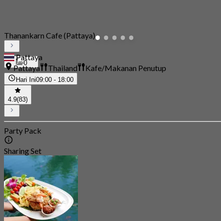
Thanankarn Cafe (Pattaya)
Pattaya
0
Pattaya
Thailand
Kafe/Makanan Penutup
Hari Ini
09:00 - 18:00
4.9
(83)
Party Pack
Sharing Set