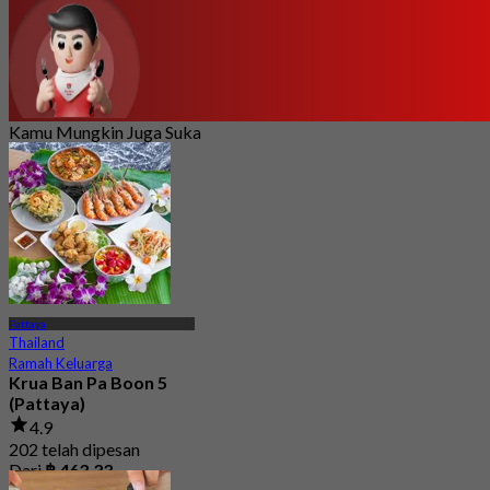
Kamu Mungkin Juga Suka
Pattaya
Thailand
Ramah Keluarga
Krua Ban Pa Boon 5
(Pattaya)
4.9
202 telah dipesan
Dari
฿ 463.33