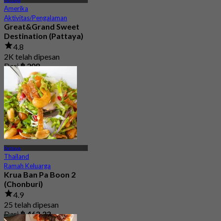
Pattaya
Amerika
Aktivitas/Pengalaman
Great&Grand Sweet
Destination (Pattaya)
4.8
2K telah dipesan
Dari
฿ 208
Pattaya
Thailand
Ramah Keluarga
Krua Ban Pa Boon 2
(Chonburi)
4.9
25 telah dipesan
Dari
฿ 463.33