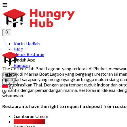
Kartu Hadiah
Blog
Untuk Restoran
Unduh App
Bantuan
The Coffee Club Boat Lagoon, yang terletak di Phuket, menaw
Terletak di Marina Boat Lagoon yang bergengsi, restoran ini me
Daftar
mulai dari sarapan yang mengenyangkan hingga makan siang dan
Masuk
berinspirasikan Thai. Dengan area tempat duduk indoor dan outd
id
romantis dengan pemandangan marina. Restoran ini dikenal denga
wisatawan.
Restaurants have the right to request a deposit from custom
Gambaran Umum
All You Can Eat
Party Pack