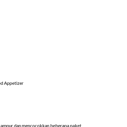
ed Appetizer
encampur dan mencocokkan beberapa paket