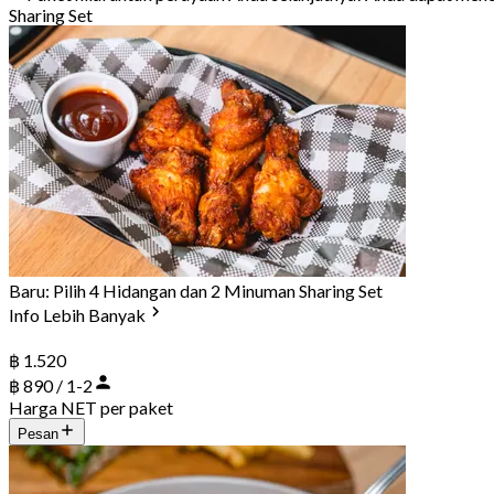
Sharing Set
Baru: Pilih 4 Hidangan dan 2 Minuman Sharing Set
Info Lebih Banyak
฿ 1.520
฿ 890 / 1-2
Harga NET per paket
Pesan