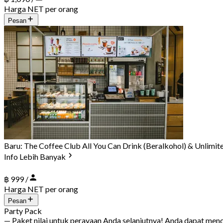
Harga NET per orang
Pesan
Baru: The Coffee Club All You Can Drink (Beralkohol) & Unlimit
Info Lebih Banyak
฿ 999 /
Harga NET per orang
Pesan
Party Pack
— Paket nilai untuk perayaan Anda selanjutnya! Anda dapat m