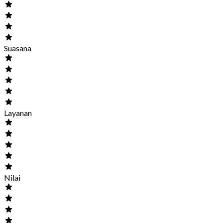
Suasana
Layanan
Nilai