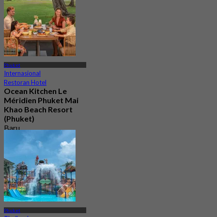
Phuket
Internasional
Restoran Hotel
Ocean Kitchen Le
Méridien Phuket Mai
Khao Beach Resort
(Phuket)
Baru
4.6
Dari
฿ 445
Phuket