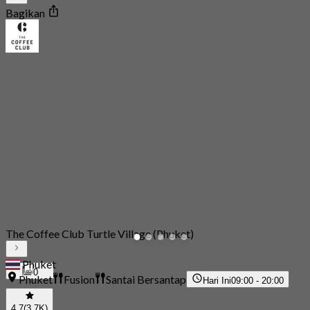
Bagikan
The Coffee Club Turtle Village (Phuket)
Phuket
0
Phuket
Fusion
Santai Bersantap
Hari Ini
09:00 - 20:00
4.7
(3.7K)