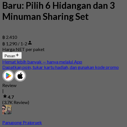
Baru: Pilih 6 Hidangan dan 3
Minuman Sharing Set
฿ 2.410
฿ 1,290 / 1-2
Harga NET per paket
Pesan
Hemat lebih banyak — hanya melalui App
Dapatkan poin, tukar kartu hadiah, dan gunakan kode promo
Review
|
4.7
(3.7K Review)
Panupong Praipruek