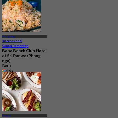
Phang-Nga
Internasional
Santai Bersantap
Baba Beach Club Natai
at Sri Panwa (Phang-
nga)
Baru
4.6
Dari
฿ 1,059
Phuket