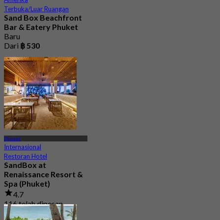
Terbuka/Luar Ruangan
Sand Box Beachfront
Bar & Eatery Phuket
Baru
Dari
฿ 530
Phuket
Internasional
Restoran Hotel
SandBox at
Renaissance Resort &
Spa (Phuket)
4.7
116 telah dipesan
Dari
฿ 530