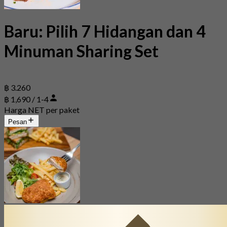
Baru: Pilih 7 Hidangan dan 4
Minuman Sharing Set
฿ 3.260
฿ 1,690 / 1-4
Harga NET per paket
Pesan