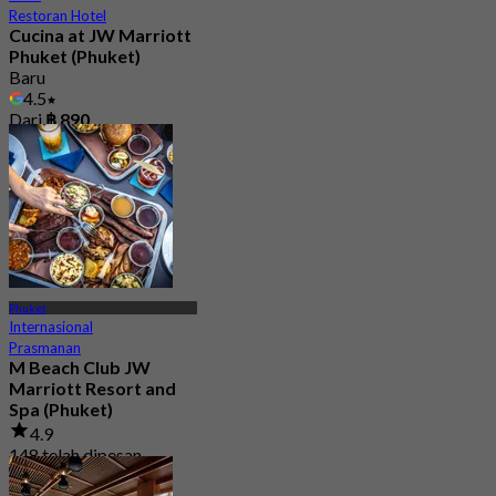
Restoran Hotel
Cucina at JW Marriott
Phuket (Phuket)
Baru
4.5
Dari
฿ 890
Phuket
Internasional
Prasmanan
M Beach Club JW
Marriott Resort and
Spa (Phuket)
4.9
148 telah dipesan
Dari
฿ 795