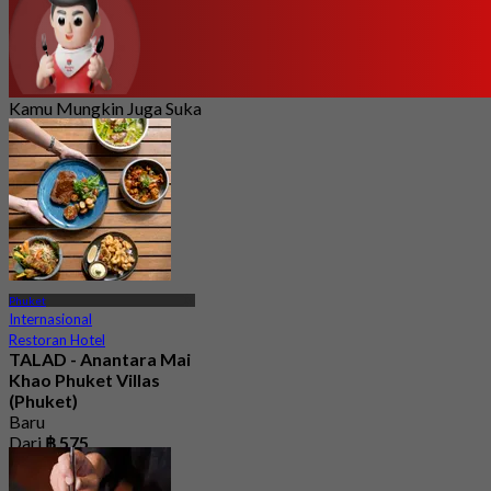
Kamu Mungkin Juga Suka
Phuket
Internasional
Restoran Hotel
TALAD - Anantara Mai
Khao Phuket Villas
(Phuket)
Baru
Dari
฿ 575