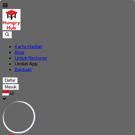
Kartu Hadiah
Blog
Untuk Restoran
Unduh App
Bantuan
Daftar
Masuk
id