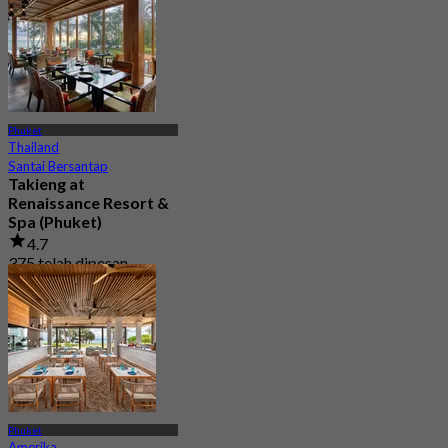
Phuket
Thailand
Santai Bersantap
Takieng at
Renaissance Resort &
Spa (Phuket)
4.7
375 telah dipesan
Dari
฿ 795
Phuket
Amerika