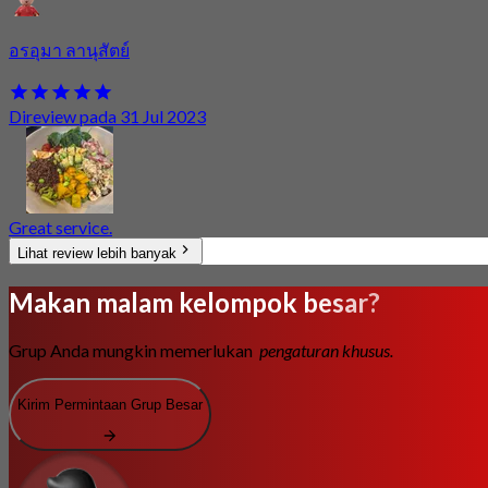
อรอุมา ลานุสัตย์
Direview pada 31 Jul 2023
Great service.
Lihat review lebih banyak
Makan malam kelompok besar?
Grup Anda mungkin memerlukan
pengaturan khusus.
Kirim Permintaan Grup Besar