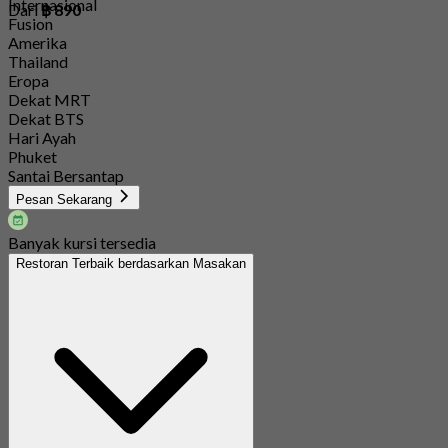
Internasional
Dari
฿ 890
Fusion
Amerika
Thailand
Eropa
Dekat MRT
Dekat BTS
Hari Ayah
Phuket
Santai Bersantap
Pesan Sekarang
Banyak kursi tersedia
Restoran Terbaik berdasarkan Masakan