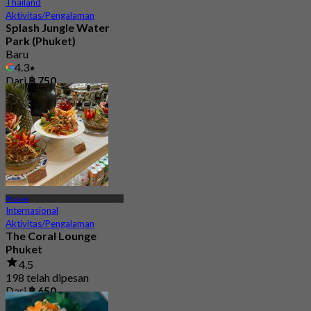
Thailand
Aktivitas/Pengalaman
Splash Jungle Water
Park (Phuket)
Baru
4.3
Dari
฿ 750
Phuket
Internasional
Aktivitas/Pengalaman
The Coral Lounge
Phuket
4.5
198 telah dipesan
Dari
฿ 650