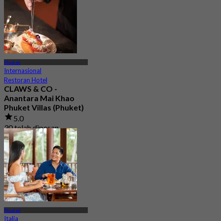
Phuket
Internasional
Restoran Hotel
CLAWS & CO -
Anantara Mai Khao
Phuket Villas (Phuket)
5.0
30 telah dipesan
Dari
฿ 1,045
Phuket
Italia