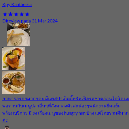
Kpy Kantheera
Direview pada 31 Mar 2024
อาหารอร่อยมากๆค่ะ มีแค่สปาเก็ตตี้ทรัฟเฟิลรสชาดอ่อนไปนิด แต
พอทานกับเมนูปลาอื่นๆที่สั่งมาลงตัวค่ะน้องๆพนักงานยิ้มแย้ม
พร้อมบริการ มี งง เรื่องเมนูของ hungry hun บ้าง แต่โดยรวมดีมา
ค่ะ