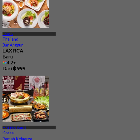
Rama 9
Thailand
Bar Anggur
LAX RCA
Baru
4.2
Dari
฿ 999
MRT Phra Ram 9
Korea
Ramah Keluarga