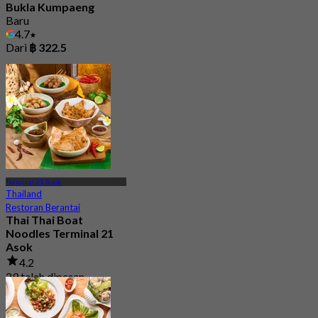
Bukla Kumpaeng
Baru
4.7
Dari
฿ 322.5
Terminal 21 Asok
Thailand
Restoran Berantai
Thai Thai Boat
Noodles Terminal 21
Asok
4.2
29 telah dipesan
Dari
฿ 295