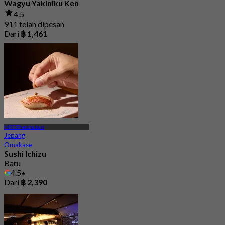
Wagyu Yakiniku Ken
4.5
911 telah dipesan
Dari
฿ 1,461
MRT Phetchaburi
Jepang
Omakase
Sushi Ichizu
Baru
4.5
Dari
฿ 2,390