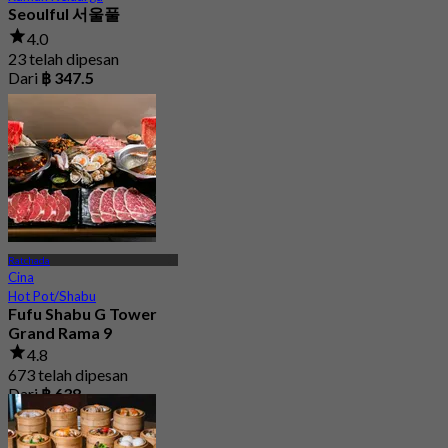
Seoulful 서울풀
4.0
23 telah dipesan
Dari
฿ 347.5
Ratchada
Cina
Hot Pot/Shabu
Fufu Shabu G Tower
Grand Rama 9
4.8
673 telah dipesan
Dari
฿ 638