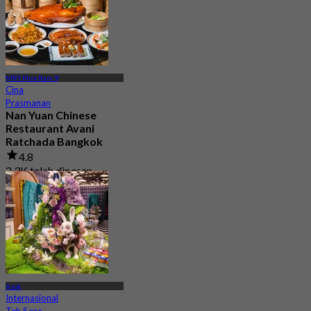
MRT Phra Ram 9
Cina
Prasmanan
Nan Yuan Chinese
Restaurant Avani
Ratchada Bangkok
4.8
2.3K telah dipesan
Dari
฿ 799
Asok
Internasional