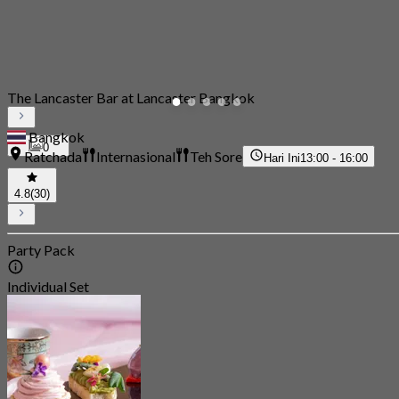
The Lancaster Bar at Lancaster Bangkok
Bangkok
0
Ratchada
Internasional
Teh Sore
Hari Ini
13:00 - 16:00
4.8
(30)
Party Pack
Individual Set