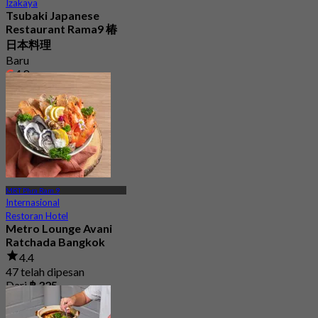
Izakaya
Tsubaki Japanese
Restaurant Rama9 椿
日本料理
Baru
4.8
Dari
฿ 616.66
MRT Phra Ram 9
Internasional
Restoran Hotel
Metro Lounge Avani
Ratchada Bangkok
4.4
47 telah dipesan
Dari
฿ 325