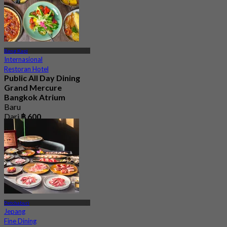
Bang Kapi
Internasional
Restoran Hotel
Public All Day Dining
Grand Mercure
Bangkok Atrium
Baru
Dari
฿ 600
Petchaburi
Jepang
Fine Dining