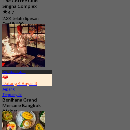
The Coffee Club
Singha Complex
4.7
2.3K telah dipesan
Dari
฿ 189
MRT Phetchaburi
Datang 4 Bayar 3
Jepang
Teppanyaki
Benihana Grand
Mercure Bangkok
Atrium
4.9
3.6K telah dipesan
Dari
฿ 1,324.5