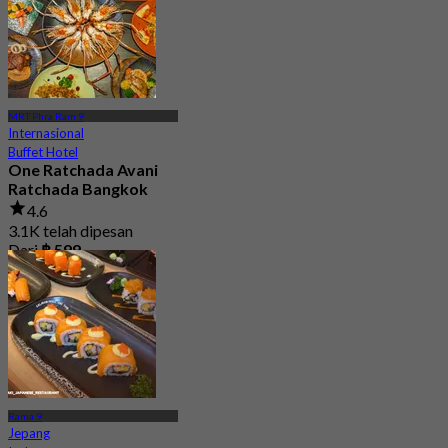
MRT Phra Ram 9
Internasional
Buffet Hotel
One Ratchada Avani
Ratchada Bangkok
4.6
3.1K telah dipesan
Dari
฿ 599
Rama 9
Jepang