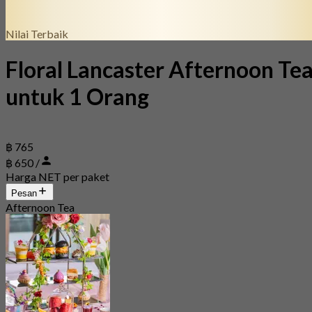
Nilai Terbaik
Floral Lancaster Afternoon Te
untuk 1 Orang
฿ 765
฿ 650 /
Harga NET per paket
Pesan
Afternoon Tea