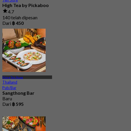
Teh Sore
High Tea by Pickaboo
4.7
140 telah dipesan
Dari
฿ 450
Klong Tan Nuea
Thailand
Pub/Bar
Sangthong Bar
Baru
Dari
฿ 595