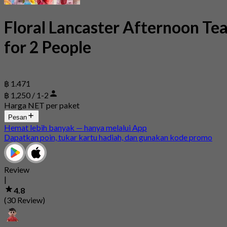
Floral Lancaster Afternoon Te
for 2 People
฿ 1.471
฿ 1,250 / 1-2
Harga NET per paket
Pesan
Hemat lebih banyak — hanya melalui App
Dapatkan poin, tukar kartu hadiah, dan gunakan kode promo
Review
|
4.8
(30 Review)