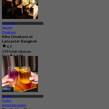
Huai Kwang
Jepang
Omakase
Kiku Omakase at
Lancaster Bangkok
4.9
299 telah dipesan
Dari
฿ 1,120
Ratchada
Fusion
Santai Bersantap