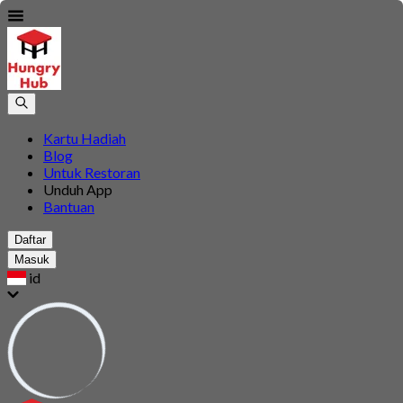
Kartu Hadiah
Blog
Untuk Restoran
Unduh App
Bantuan
Daftar
Masuk
id