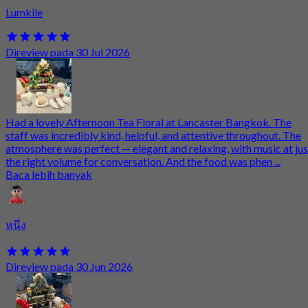
Lumkile
Direview pada 30 Jul 2026
Had a lovely Afternoon Tea Floral at Lancaster Bangkok. The
staff was incredibly kind, helpful, and attentive throughout. The
atmosphere was perfect — elegant and relaxing, with music at jus
the right volume for conversation. And the food was phen ...
Baca lebih banyak
หนึ่ง
Direview pada 30 Jun 2026