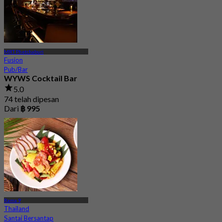
MRT Phetchaburi
Fusion
Pub/Bar
WYWS Cocktail Bar
5.0
74 telah dipesan
Dari
฿ 995
Rama 9
Thailand
Santai Bersantap