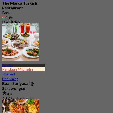
The Marca Turkish
Restaurant
Baru
4.9
Dari
฿ 362.5
Bang Rak
Panduan Michelin
Thailand
Fine Dining
Baan Suriyasai @
Surawongse
4.8
2.1K telah dipesan
Dari
฿ 497.5