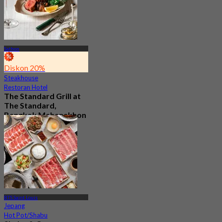
Sathon
Diskon 20%
Steakhouse
Restoran Hotel
The Standard Grill at
The Standard,
Bangkok Mahanakhon
4.6
673 telah dipesan
Dari
฿ 750
BTS Saint Louis
Jepang
Hot Pot/Shabu