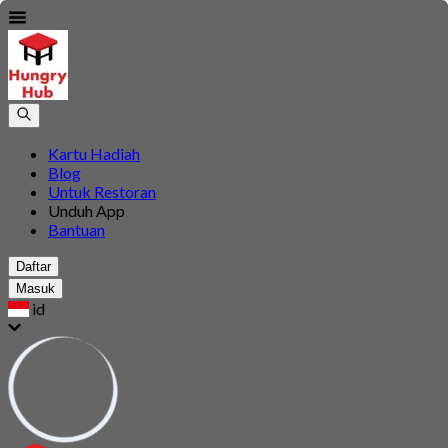
Kartu Hadiah
Blog
Untuk Restoran
Unduh App
Bantuan
Daftar
Masuk
id