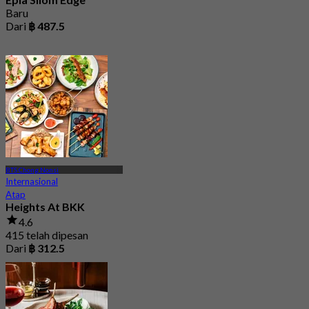
Baru
Dari
฿ 487.5
BTS Chong Nonsi
Internasional
Atap
Heights At BKK
4.6
415 telah dipesan
Dari
฿ 312.5