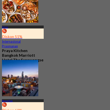
Silom
Diskon 51%
Internasional
Prasmanan
Praya Kitchen
Bangkok Marriott
Hotel The Surawongse
4.7
5.7K telah dipesan
Dari
฿ 498
Bang Rak