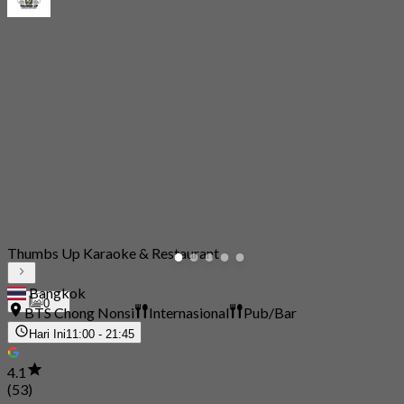
Thumbs Up Karaoke & Restaurant
Bangkok
0
BTS Chong Nonsi
Internasional
Pub/Bar
Hari Ini
11:00 - 21:45
4.1
(53)