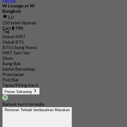
Pub/Bar
W Lounge at W
Bangkok
5.0
250 telah dipesan
Dari
฿ 790
Tag
Dekat MRT
Dekat BTS
BTS Chong Nonsi
MRT Sam Yan
Silom
Bang Rak
Santai Bersantap
Prasmanan
Pub/Bar
Tapas/Piring Kecil
Pesan Sekarang
Banyak kursi tersedia
Restoran Terbaik berdasarkan Masakan