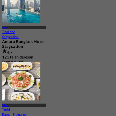
Silom
Thailand
Staycation
Amara Bangkok Hotel
Staycation
4.7
123 telah dipesan
Dari
฿ 1,995
Silom
Turki
Ramah Keluarga