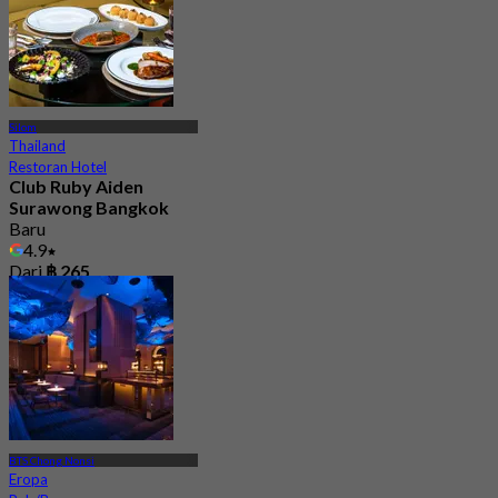
Silom
Thailand
Restoran Hotel
Club Ruby Aiden
Surawong Bangkok
Baru
4.9
Dari
฿ 265
BTS Chong Nonsi
Eropa