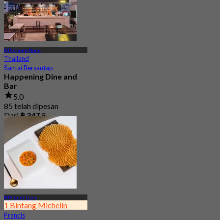
BTS Chong Nonsi
Thailand
Santai Bersantap
Happening Dine and
Bar
5.0
85 telah dipesan
Dari
฿ 347.5
BTS Saint Louis
1 Bintang Michelin
Prancis