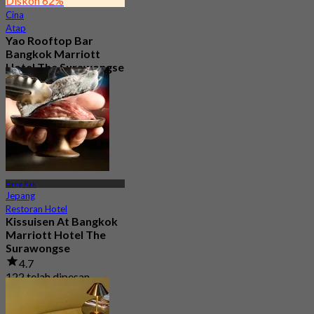
Diskon 62%
Cina
Atap
Yao Rooftop Bar
Bangkok Marriott
Hotel The Surawongse
4.7
2.9K telah dipesan
Dari
฿ 622.5
Bang Rak
Jepang
Restoran Hotel
Kissuisen At Bangkok
Marriott Hotel The
Surawongse
4.7
122 telah dipesan
Dari
฿ 269