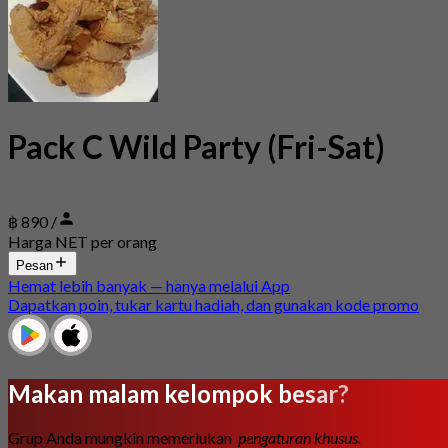
Pack C Wild Party (Fri-Sat)
฿ 890 /
Harga NET per orang
Pesan
Hemat lebih banyak — hanya melalui App
Dapatkan poin, tukar kartu hadiah, dan gunakan kode promo
Makan malam kelompok besar?
Grup Anda mungkin memerlukan
pengaturan khusus.