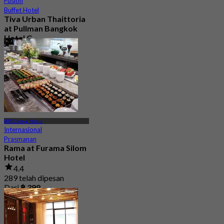
Fusion
Buffet Hotel
Tiva Urban Thaittoria
at Pullman Bangkok
Hotel G
4.8
472 telah dipesan
Dari
฿ 292.5
BTS Chong Nonsi
Internasional
Prasmanan
Rama at Furama Silom
Hotel
4.4
289 telah dipesan
Dari
฿ 399