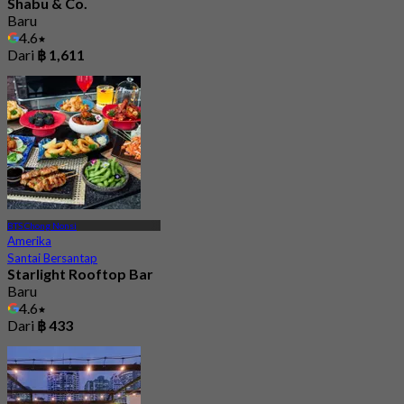
Shabu & Co.
Baru
4.6
Dari
฿ 1,611
BTS Chong Nonsi
Amerika
Santai Bersantap
Starlight Rooftop Bar
Baru
4.6
Dari
฿ 433