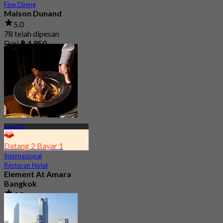
Fine Dining
Maison Dunand
5.0
78 telah dipesan
Dari
฿ 4,950
Bang Rak
Datang 2 Bayar 1
Internasional
Restoran Hotel
Element At Amara
Bangkok
4.8
17 telah dipesan
Dari
฿ 280