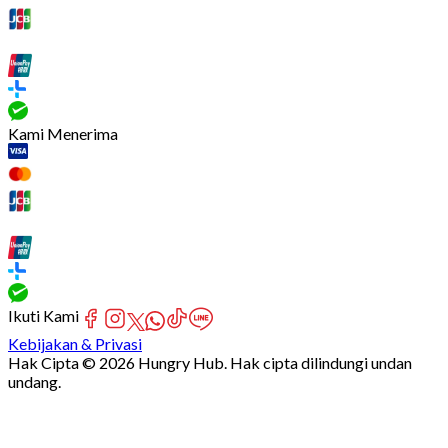
Kami Menerima
Ikuti Kami
Kebijakan & Privasi
Hak Cipta © 2026 Hungry Hub. Hak cipta dilindungi undan
undang.
Failed
connect
to