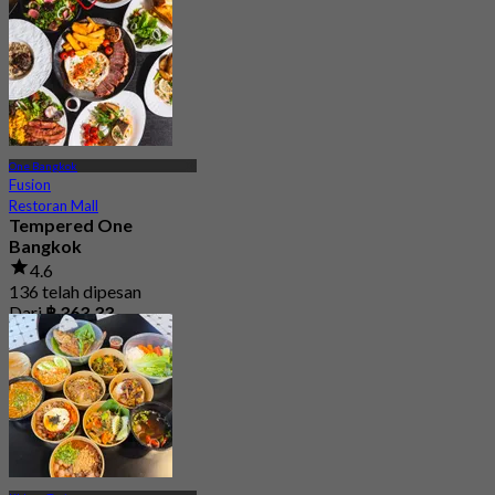
One Bangkok
Fusion
Restoran Mall
Tempered One
Bangkok
4.6
136 telah dipesan
Dari
฿ 363.33