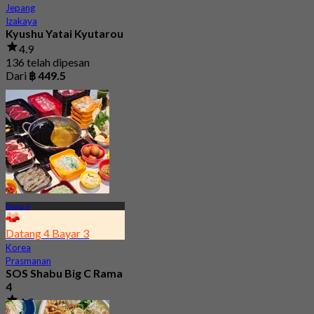
Jepang
Izakaya
Kyushu Yatai Kyutarou
4.9
136 telah dipesan
Dari
฿ 449.5
Rama 4
Datang 4 Bayar 3
Korea
Prasmanan
SOS Shabu Big C Rama
4
4.9