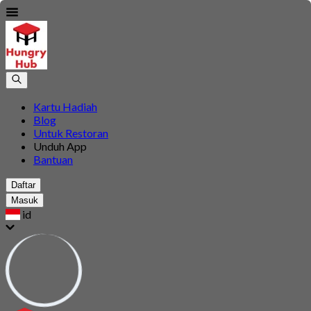
Kartu Hadiah
Blog
Untuk Restoran
Unduh App
Bantuan
Daftar
Masuk
id