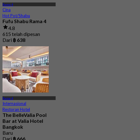
Rama 4
Cina
Hot Pot/Shabu
Fufu Shabu Rama 4
4.8
615 telah dipesan
Dari
฿ 638
Rama 4
Internasional
Restoran Hotel
The BelleValia Pool
Bar at Valia Hotel
Bangkok
Baru
Dari
฿ 666