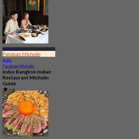
BTS Phrom Phong
Panduan Michelin
India
Panduan Michelin
Indus Bangkok Indian
Restaurant Michelin
Guide
4.8
893 telah dipesan
Dari
฿ 1,050