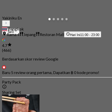
Yakiniku En
Bangkok
0
Rama 4
Jepang
Restoran Mall
Hari Ini
11:00 - 23:00
4.7
(466)
Berdasarkan skor review Google
Baru 5 review orang pertama, Dapatkan ฿ 0 kode promo!
Party Pack
Sharing Set