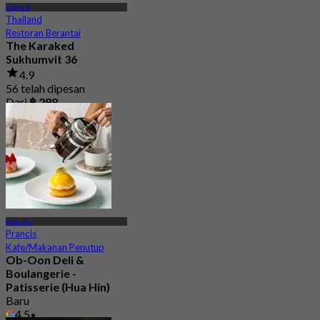
Rama 4
Thailand
Restoran Berantai
The Karaked
Sukhumvit 36
4.9
56 telah dipesan
Dari
฿ 298
Hua Hin
Prancis
Kafe/Makanan Penutup
Ob-Oon Deli &
Boulangerie -
Patisserie (Hua Hin)
Baru
4.5