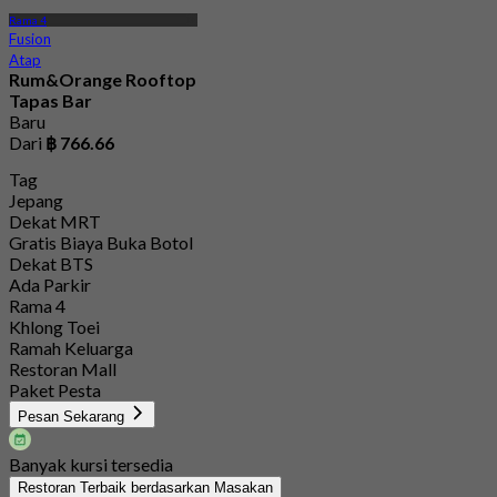
Rama 4
Fusion
Atap
Rum&Orange Rooftop
Tapas Bar
Baru
Dari
฿ 766.66
Tag
Jepang
Dekat MRT
Gratis Biaya Buka Botol
Dekat BTS
Ada Parkir
Rama 4
Khlong Toei
Ramah Keluarga
Restoran Mall
Paket Pesta
Pesan Sekarang
Banyak kursi tersedia
Restoran Terbaik berdasarkan Masakan