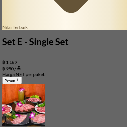
Nilai Terbaik
Set E - Single Set
฿ 1.189
฿ 990 /
Harga NET per paket
Pesan