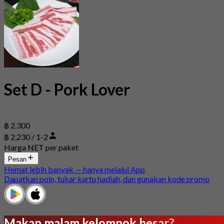
Set D - Pork Lover
฿ 2.300
฿ 2,230 / 1-2
Harga NET per paket
Pesan
Hemat lebih banyak — hanya melalui App
Dapatkan poin, tukar kartu hadiah, dan gunakan kode promo
Makan malam kelompok besar?