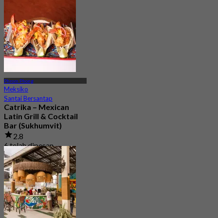
Phrom Phong
Meksiko
Santai Bersantap
Catrika – Mexican
Latin Grill & Cocktail
Bar (Sukhumvit)
2.8
6 telah dipesan
Dari
฿ 450