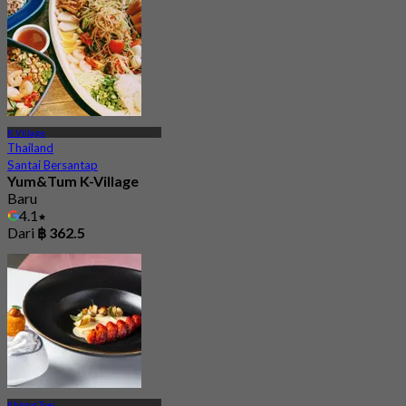
538 telah dipesan
Dari
฿ 276.75
K Village
Thailand
Santai Bersantap
Yum&Tum K-Village
Baru
4.1
Dari
฿ 362.5
Khlong Toei