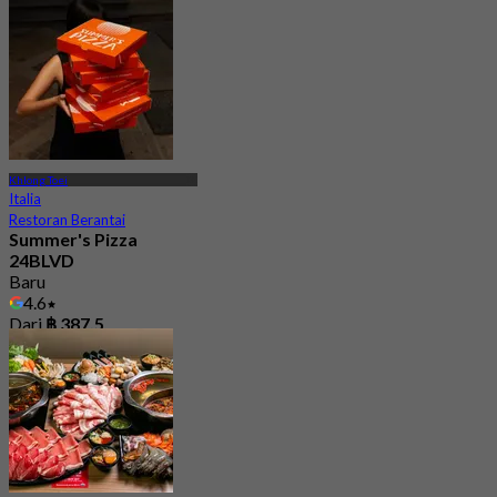
Dari
฿ 1,399
Khlong Toei
Italia
Restoran Berantai
Summer's Pizza
24BLVD
Baru
4.6
Dari
฿ 387.5