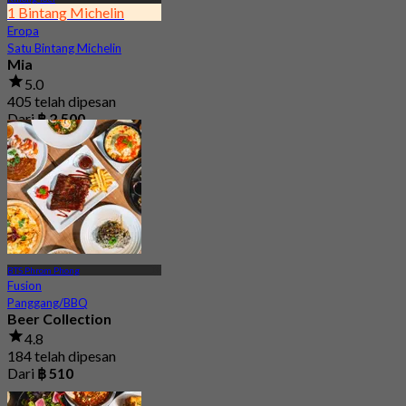
1 Bintang Michelin
Eropa
Satu Bintang Michelin
Mia
5.0
405 telah dipesan
Dari
฿ 2,500
BTS Phrom Phong
Fusion
Panggang/BBQ
Beer Collection
4.8
184 telah dipesan
Dari
฿ 510