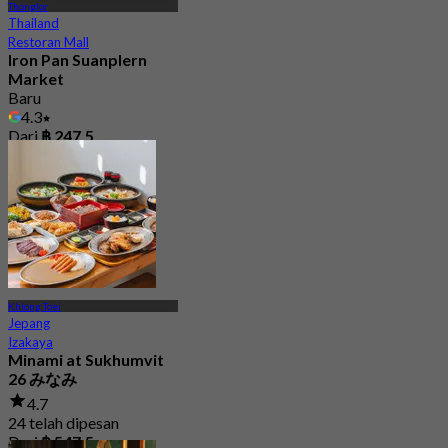
Thonglor
Thailand
Restoran Mall
Iron Pan Suanplern
Market
Baru
4.3
Dari
฿ 247.5
Khlong Toei
Jepang
Izakaya
Minami at Sukhumvit
26 みなみ
4.7
24 telah dipesan
Dari
฿ 547.5