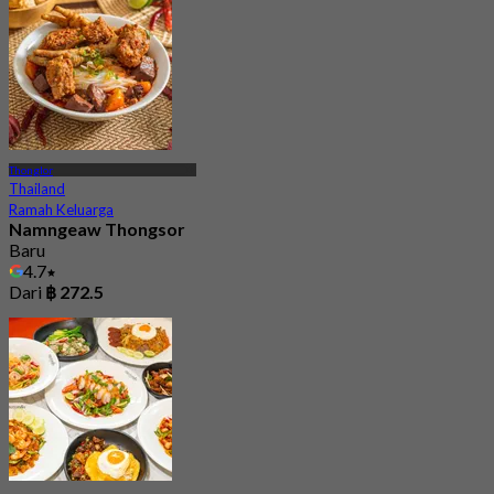
Thonglor
Thailand
Ramah Keluarga
Namngeaw Thongsor
Baru
4.7
Dari
฿ 272.5