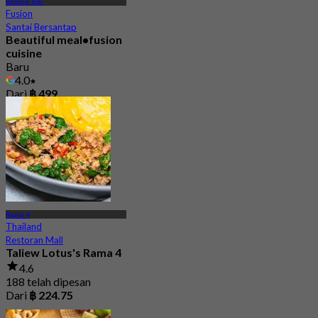
Khlong Toei
Fusion
Santai Bersantap
Beautiful meal•fusion
cuisine
Baru
4.0
Dari
฿ 499
Rama 4
Thailand
Restoran Mall
Taliew Lotus's Rama 4
4.6
188 telah dipesan
Dari
฿ 224.75