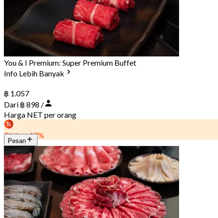
You & I Premium: Super Premium Buffet
Info Lebih Banyak
฿ 1.057
Dari ฿ 898 /
Harga NET per orang
Diskon 17%
Pesan