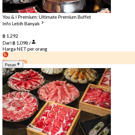
You & I Premium: Ultimate Premium Buffet
Info Lebih Banyak
฿ 1.292
Dari ฿ 1,098 /
Harga NET per orang
Diskon 17%
Pesan