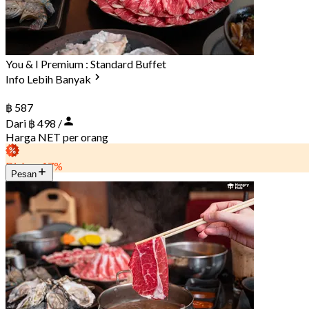
You & I Premium : Standard Buffet
Info Lebih Banyak
฿ 587
Dari ฿ 498 /
Harga NET per orang
Diskon 17%
Pesan