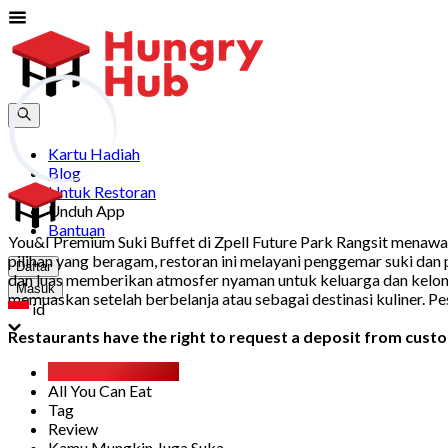
Kartu Hadiah
Blog
Untuk Restoran
Unduh App
Bantuan
You&I Premium Suki Buffet di Zpell Future Park Rangsit menawa
pilihan yang beragam, restoran ini melayani penggemar suki dan 
Daftar
dan luas memberikan atmosfer nyaman untuk keluarga dan kelom
Masuk
memuaskan setelah berbelanja atau sebagai destinasi kuliner. P
id
Restaurants have the right to request a deposit from custom
Gambaran Umum
All You Can Eat
Tag
Review
Kamu Mungkin Juga Suka