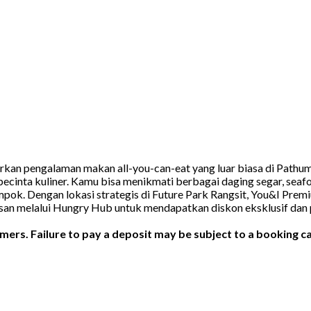
rkan pengalaman makan all-you-can-eat yang luar biasa di Pathum
pecinta kuliner. Kamu bisa menikmati berbagai daging segar, seaf
pok. Dengan lokasi strategis di Future Park Rangsit, You&I Pre
esan melalui Hungry Hub untuk mendapatkan diskon eksklusif dan p
ers. Failure to pay a deposit may be subject to a booking ca