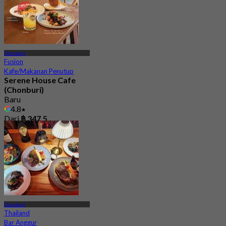
Chonburi
Fusion
Kafe/Makanan Penutup
Serene House Cafe
(Chonburi)
Baru
4.8
Dari
฿ 347.5
Chonburi
Thailand
Bar Anggur