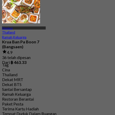
Chonburi
Thailand
Ramah Keluarga
Krua Ban Pa Boon 7
(Bangsaen)
4.9
36 telah dipesan
Dari
฿ 463.33
Tag
Cina
Thailand
Dekat MRT
Dekat BTS
Santai Bersantap
Ramah Keluarga
Restoran Berantai
Paket Pesta
Terima Kartu Hadiah
Tempat Duduk Dalam Ruangan