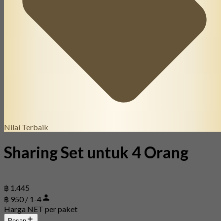
Nilai Terbaik
Sharing Set untuk 4 Orang
฿ 1.445
฿ 950 / 1-4
Harga NET per paket
Pesan