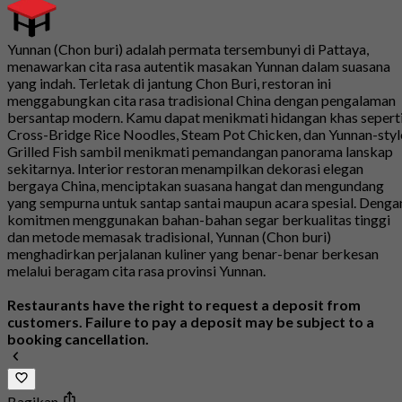
Yunnan (Chon buri) adalah permata tersembunyi di Pattaya,
menawarkan cita rasa autentik masakan Yunnan dalam suasana
yang indah. Terletak di jantung Chon Buri, restoran ini
menggabungkan cita rasa tradisional China dengan pengalaman
bersantap modern. Kamu dapat menikmati hidangan khas sepert
Cross-Bridge Rice Noodles, Steam Pot Chicken, dan Yunnan-styl
Grilled Fish sambil menikmati pemandangan panorama lanskap
sekitarnya. Interior restoran menampilkan dekorasi elegan
bergaya China, menciptakan suasana hangat dan mengundang
yang sempurna untuk santap santai maupun acara spesial. Denga
komitmen menggunakan bahan-bahan segar berkualitas tinggi
dan metode memasak tradisional, Yunnan (Chon buri)
menghadirkan perjalanan kuliner yang benar-benar berkesan
melalui beragam cita rasa provinsi Yunnan.
Restaurants have the right to request a deposit from
customers. Failure to pay a deposit may be subject to a
booking cancellation.
Bagikan