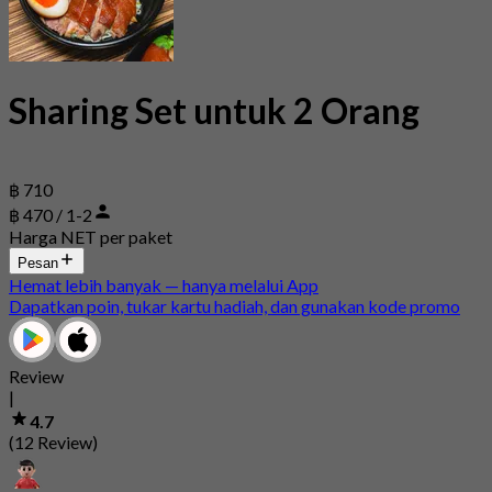
Sharing Set untuk 2 Orang
฿ 710
฿ 470 / 1-2
Harga NET per paket
Pesan
Hemat lebih banyak — hanya melalui App
Dapatkan poin, tukar kartu hadiah, dan gunakan kode promo
Review
|
4.7
(12 Review)