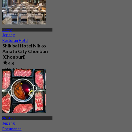
Pattaya
Jepang
Restoran Hotel
Shikisai Hotel Nikko
Amata City Chonburi
(Chonburi)
4.8
59 telah dipesan
Dari
฿ 729
Chonburi
Jepang
Prasmanan