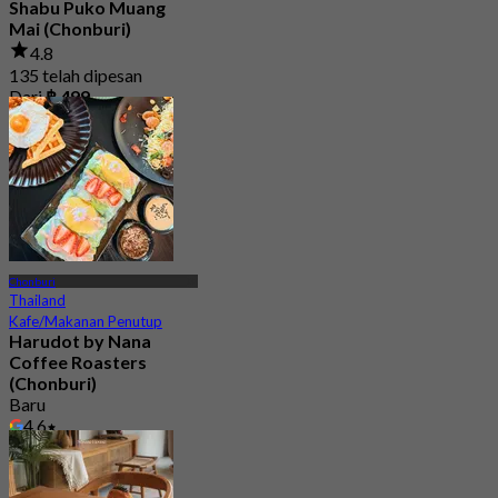
Shabu Puko Muang
Mai (Chonburi)
4.8
135 telah dipesan
Dari
฿ 499
Chonburi
Thailand
Kafe/Makanan Penutup
Harudot by Nana
Coffee Roasters
(Chonburi)
Baru
4.6
Dari
฿ 263.33