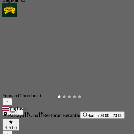
Yunnan (Chon buri)
Pattaya
0
Pattaya
Cina
Restoran Berantai
Hari Ini
08:00 - 23:00
4.7
(12)