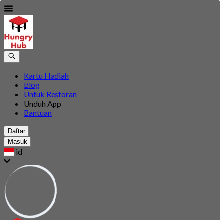
Kartu Hadiah
Blog
Untuk Restoran
Unduh App
Bantuan
Daftar
Masuk
id