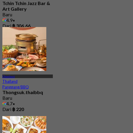
Tchin Tchin Jazz Bar &
Art Gallery
Baru
4.9
Dari
฿ 306.66
Chonburi
Thailand
Panggang/BBQ
Thongsuk.thaibbq
Baru
4.7
Dari
฿ 220