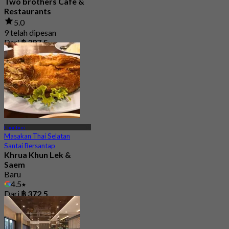
Two brothers Cafe &
Restaurants
5.0
9 telah dipesan
Dari
฿ 387.5
Chonburi
Masakan Thai Selatan
Santai Bersantap
Khrua Khun Lek &
Saem
Baru
4.5
Dari
฿ 372.5