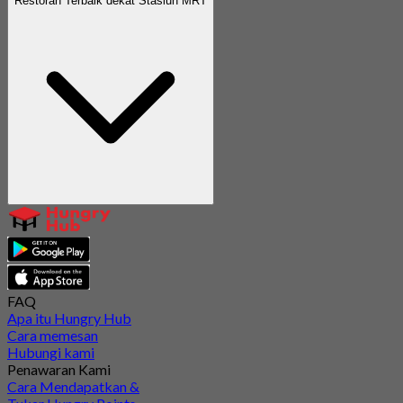
Restoran Terbaik dekat Stasiun MRT
FAQ
Apa itu Hungry Hub
Cara memesan
Hubungi kami
Penawaran Kami
Cara Mendapatkan &