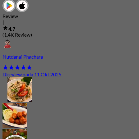
Review
|
4.7
(1.4K Review)
Nutdanai Phachara
Direview pada 11 Okt 2025