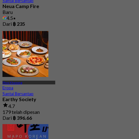
Santai Bersantap
Neua Camp Fire
Baru
4.5
Dari
฿ 235
Phra Khanong
Eropa
Santai Bersantap
Earthy Society
4.7
179 telah dipesan
Dari
฿ 396.66