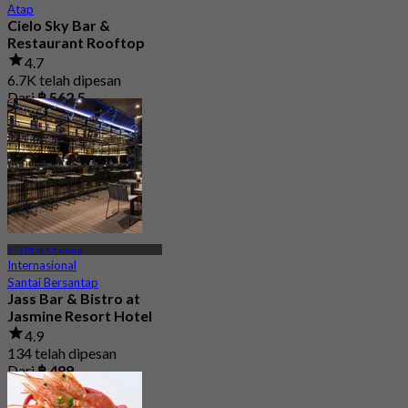
Atap
Cielo Sky Bar &
Restaurant Rooftop
4.7
6.7K telah dipesan
Dari
฿ 562.5
BTS Phra Khanong
Internasional
Santai Bersantap
Jass Bar & Bistro at
Jasmine Resort Hotel
4.9
134 telah dipesan
Dari
฿ 499