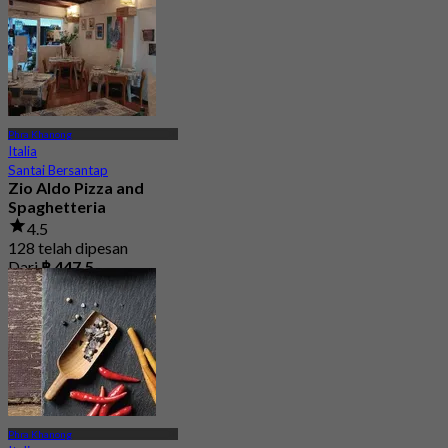
Phra Khanong
Italia
Santai Bersantap
Zio Aldo Pizza and
Spaghetteria
4.5
128 telah dipesan
Dari
฿ 447.5
Phra Khanong