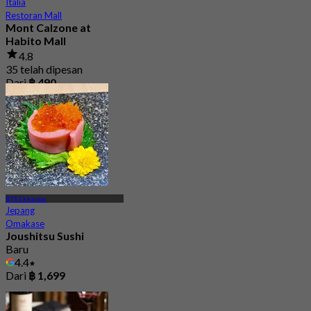
Italia
Restoran Mall
Mont Calzone at
Habito Mall
4.8
35 telah dipesan
Dari
฿ 490
BTS Ekkamai
Jepang
Omakase
Joushitsu Sushi
Baru
4.4
Dari
฿ 1,699