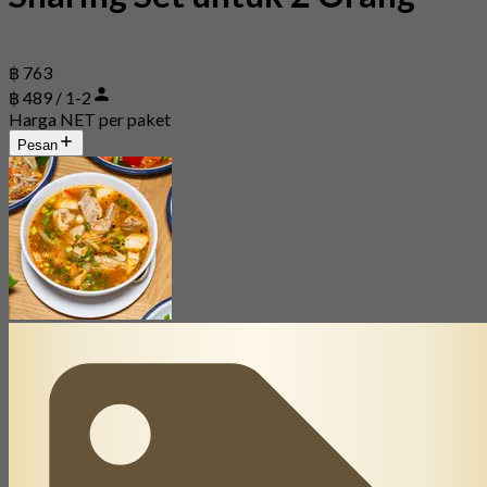
฿ 763
฿ 489 / 1-2
Harga NET per paket
Pesan