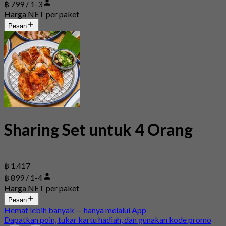
฿ 799 / 1-3
Harga NET per paket
Pesan
Sharing Set untuk 4 Orang
฿ 1.417
฿ 899 / 1-4
Harga NET per paket
Pesan
Hemat lebih banyak — hanya melalui App
Dapatkan poin, tukar kartu hadiah, dan gunakan kode promo