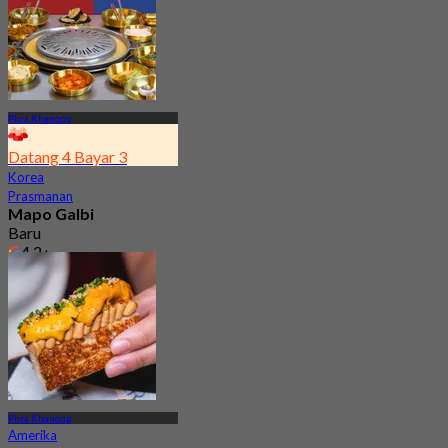
Phra Khanong
Datang 4 Bayar 3
Korea
Prasmanan
Mapo Galbi
Baru
4.2
Dari
฿ 246.75
Phra Khanong
Amerika