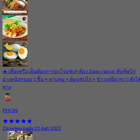
🔥 เที่ยงหรือ เย็นต้องการอะไรแซ่บๆ ต้อง Zapp classic สั่งเซ็ตไก่
ย่างหนังกรอบ 1 ชิ้น + ลาบหมู + ต้มแซ่บไก่ + ข้าวเหนียวขาว สั่งได
ทาง
PHON
Direview pada 21 Agt 2025