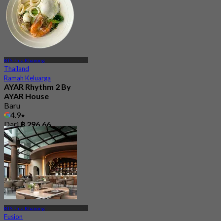
BTS Phra Khanong
Thailand
Ramah Keluarga
AYAR Rhythm 2 By
AYAR House
Baru
4.9
Dari
฿ 296.66
BTS Phra Khanong
Fusion