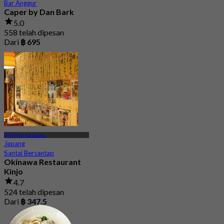
Bar Anggur
Caper by Dan Bark
5.0
558 telah dipesan
Dari
฿ 695
BTS Phra Khanong
Jepang
Santai Bersantap
Okinawa Restaurant
Kinjo
4.7
524 telah dipesan
Dari
฿ 347.5