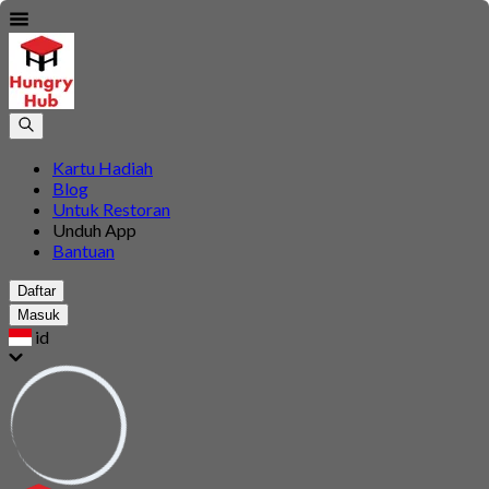
Kartu Hadiah
Blog
Untuk Restoran
Unduh App
Bantuan
Daftar
Masuk
id