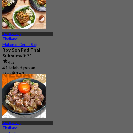
Phra Khanong
Thailand
Makanan Cepat Saji
Roy Sen Pad Thai
Sukhumvit 71
4.5
41 telah dipesan
Dari
฿ 160
Phra Khanong
Thailand