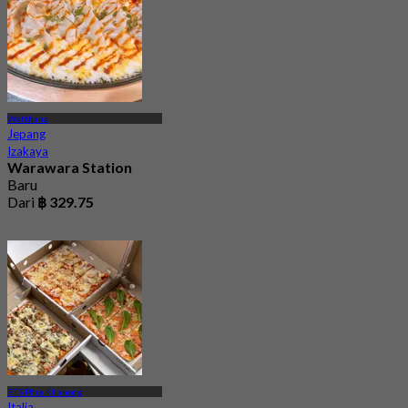
Watthana
Jepang
Izakaya
Warawara Station
Baru
Dari
฿ 329.75
BTS Phra Khanong
Italia