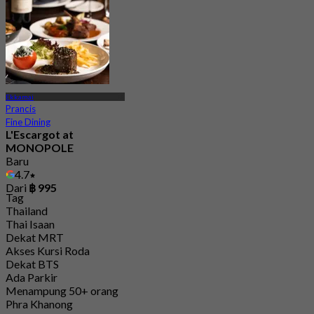
Ekkamai
Prancis
Fine Dining
L'Escargot at
MONOPOLE
Baru
4.7
Dari
฿ 995
Tag
Thailand
Thai Isaan
Dekat MRT
Akses Kursi Roda
Dekat BTS
Ada Parkir
Menampung 50+ orang
Phra Khanong