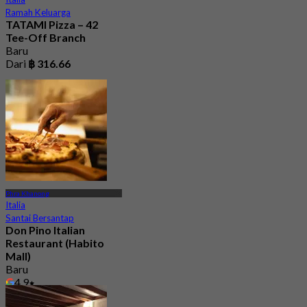
Ramah Keluarga
TATAMI Pizza – 42
Tee-Off Branch
Baru
Dari
฿ 316.66
Phra Khanong
Italia
Santai Bersantap
Don Pino Italian
Restaurant (Habito
Mall)
Baru
4.9
Dari
฿ 645