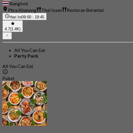
Bangkok
Phra Khanong
Thai Isaan
Restoran Berantai
Hari Ini
09:00 - 19:45
4.7
(1.4K)
All You Can Eat
Party Pack
All You Can Eat
Paket