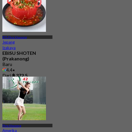
BTS Phra Khanong
Jepang
Izakaya
EBISU SHOTEN
(Prakanong)
Baru
4.4
Dari
฿ 372.5
Phra Khanong
Amerika