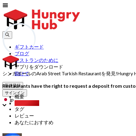
ギフトカード
ブログ
レストランのために
アプリをダウンロード
シンガポールのArab Street Turkish Restauran
助けて
Restaurants have the right to request a deposit from custom
新規登録
サインイン
概要
jp
Party Pack
タグ
レビュー
あなたにおすすめ