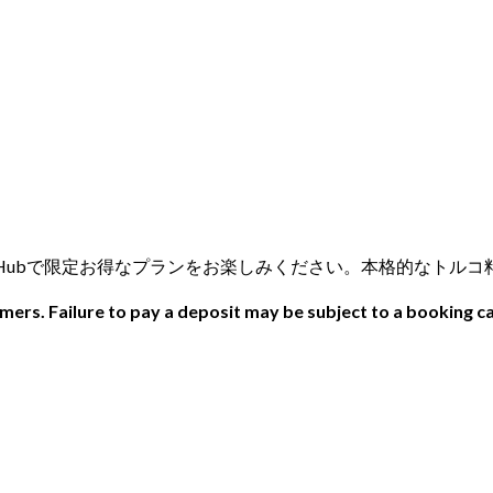
tを発見!Hungry Hubで限定お得なプランをお楽しみください。本格的
ers. Failure to pay a deposit may be subject to a booking ca