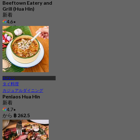
Beeftown Eatery and
Grill (Hua Hin)
新着
4.6
から
฿ 745
ホアヒン
タイ料理
カジュアルダイニング
Penlaos Hua Hin
新着
4.7
から
฿ 262.5