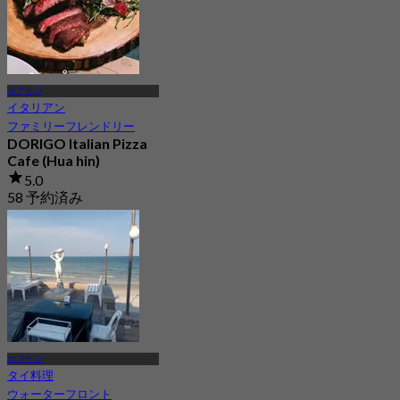
ホアヒン
イタリアン
ファミリーフレンドリー
DORIGO Italian Pizza
Cafe (Hua hin)
5.0
58 予約済み
から
฿ 562.5
ホアヒン
タイ料理
ウォーターフロント