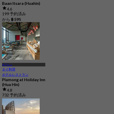
Baan Itsara (Huahin)
4.6
199 予約済み
から
฿ 595
ホアヒン
タイ料理
ホテルレストラン
Plamong at Holiday Inn
(Hua Hin)
4.8
732 予約済み
から
฿ 630