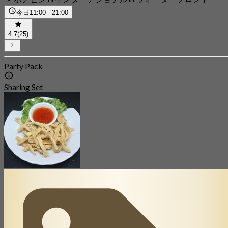
今日
11:00 - 21:00
4.7
(25)
Party Pack
Sharing Set