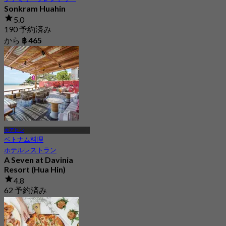
Sonkram Huahin
5.0
190 予約済み
から
฿ 465
ホアヒン
ベトナム料理
ホテルレストラン
A Seven at Davinia
Resort (Hua Hin)
4.8
62 予約済み
から
฿ 150