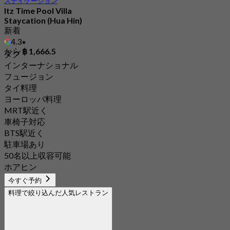
ステイケーション
Itz Time Pool Villa
Staycation (Hua Hin)
新着
4.3
から
฿ 1,666.5
タグ
インターナショナル
フュージョン
タイ料理
ヨーロッパ料理
MRT駅近く
車椅子対応
BTS駅近く
駐車場あり
50名以上収容可能
ホアヒン
今すぐ予約
料理で絞り込んだ人気レストラン