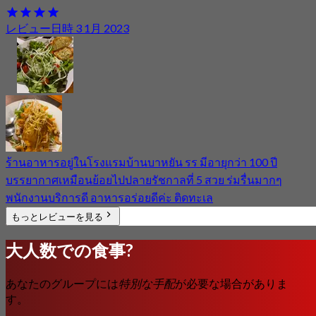
レビュー日時 3 1月 2023
ร้านอาหารอยู่ในโรงแรมบ้านบาหยัน รร มีอายุกว่า 100 ปี
บรรยากาศเหมือนย้อยไปปลายรัชกาลที่ 5 สวย ร่มรื่นมากๆ
พนักงานบริการดี อาหารอร่อยดีค่ะ ติดทะเล
もっとレビューを見る
大人数での食事?
あなたのグループには
特別な手配
が必要な場合がありま
す。