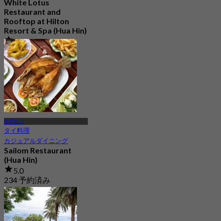
White Lotus
Restaurant and
Rooftop at Hilton
Resort & Spa (Hua Hin)
4.9
3.3K 予約済み
から
฿ 700
ホアヒン
タイ料理
カジュアルダイニング
Sailom Restaurant
(Hua Hin)
5.0
234 予約済み
から
฿ 512.5