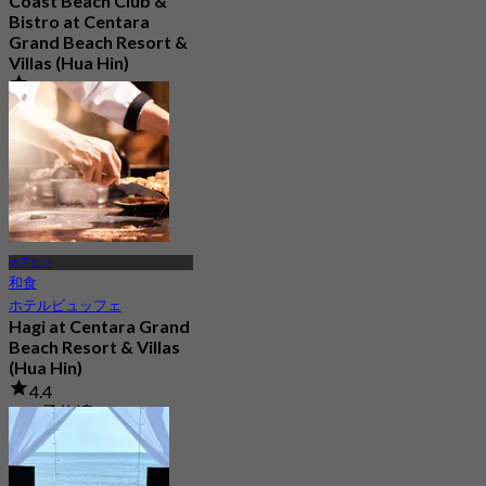
Coast Beach Club &
Bistro at Centara
Grand Beach Resort &
Villas (Hua Hin)
4.7
357 予約済み
から
฿ 615
ホアヒン
和食
ホテルビュッフェ
Hagi at Centara Grand
Beach Resort & Villas
(Hua Hin)
4.4
124 予約済み
から
฿ 747.5