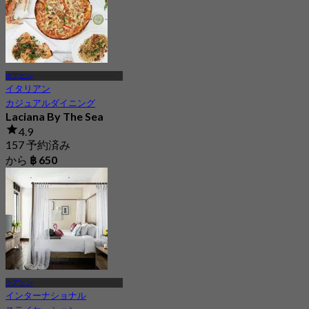
ホアヒン
イタリアン
カジュアルダイニング
Laciana By The Sea
4.9
157 予約済み
から
฿ 650
ホアヒン
インターナショナル