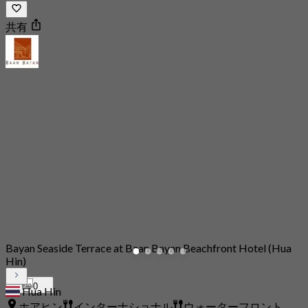
共有
Bayan Seaside Terrace at Baan Bayan Beachfront Hotel (Hua
Hin)
0
Hua Hin
ホアヒン
インターナショナル
ウォーターフロント