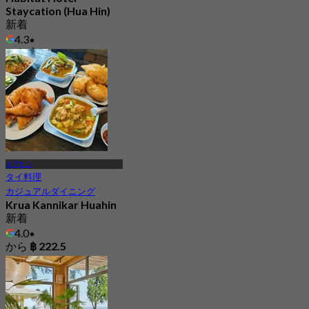
Staycation (Hua Hin)
新着
4.3
から
฿ 1,495
ホアヒン
タイ料理
カジュアルダイニング
Krua Kannikar Huahin
新着
4.0
から
฿ 222.5