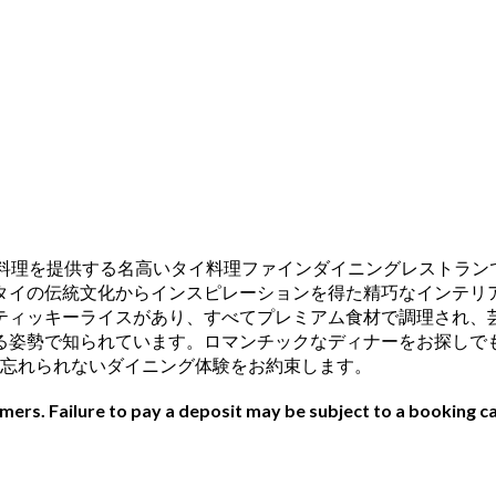
aniは、本格的なタイ王室料理を提供する名高いタイ料理ファインダイニ
タイの伝統文化からインスピレーションを得た精巧なインテリ
キーライスがあり、すべてプレミアム食材で調理され、芸術的なセン
勢で知られています。ロマンチックなディナーをお探しでも、洗
髄を体験できる忘れられないダイニング体験をお約束します。
ers. Failure to pay a deposit may be subject to a booking ca