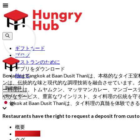
ギフトカード
ブログ
レストランのために
アプリをダウンロード
Benjarong Bangkok at Baan Dusit Th
助けて
ンは、伝統的な味と現代的な調理技術を融合させています。
新規登録
ー料理には、トムヤムクン、マッサマンカレー、マンゴースティッ
やかなサービス、豊富なワインリスト、タイ料理の伝統を守る姿
サインイン
jp
Bangkok at Baan Dusit Thaniは、タイ料理の真
Restaurants have the right to request a deposit from custom
概要
Party Pack
タグ