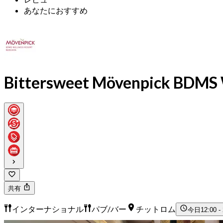
あなたにおすすめ
Bittersweet Mövenpick BDMS 
共有
インターナショナル
パブ/バー
チットロム
今日
12:00 -