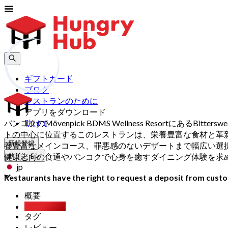
ギフトカード
ブログ
レストランのために
アプリをダウンロード
バンコクのMövenpick BDMS Wellness Resor
助けて
トの中心に位置するこのレストランは、栄養豊富な食材と革
新規登録
養豊富なメインコース、罪悪感のないデザートまで幅広い選択肢
健康志向の食通やバンコクで心身を癒すダイニング体験を求
サインイン
jp
Restaurants have the right to request a deposit from custom
概要
Party Pack
タグ
レビュー