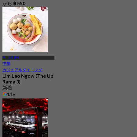
から
฿ 550
ラマ3世通り
中華
カジュアルダイニング
Lim Lao Ngow (The Up
Rama 3)
新着
4.1
から
฿ 272.5