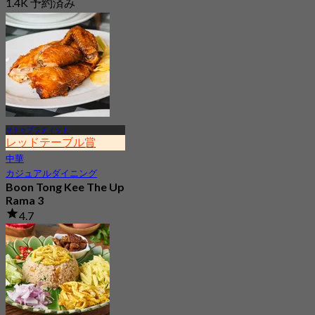
1.4K 予約済み
から
฿ 269
サトゥプラディット
レッドテーブル賞
中華
カジュアルダイニング
Boon Tong Kee The Up
Rama 3
4.7
21.3K 予約済み
から
฿ 362.5