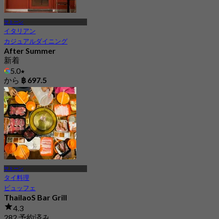
サトーン
イタリアン
カジュアルダイニング
After Summer
新着
5.0
から
฿ 697.5
サトーン
タイ料理
ビュッフェ
ThailaoS Bar Grill
4.3
282 予約済み