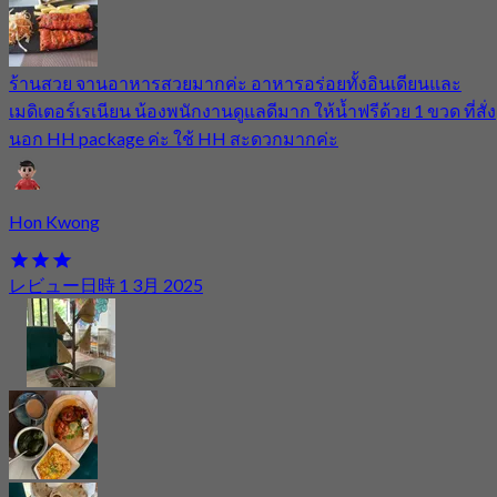
ร้านสวย จานอาหารสวยมากค่ะ อาหารอร่อยทั้งอินเดียนและ
เมดิเตอร์เรเนียน น้องพนักงานดูแลดีมาก ให้น้ำฟรีด้วย 1 ขวด ที่สั่ง
นอก HH package ค่ะ ใช้ HH สะดวกมากค่ะ
Hon Kwong
レビュー日時 1 3月 2025