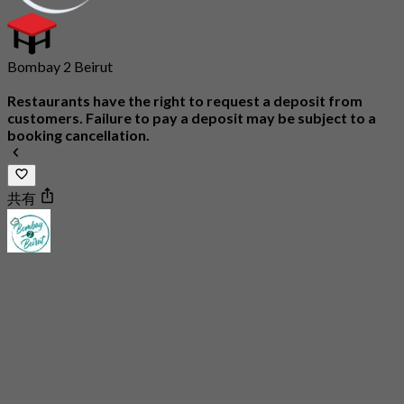
Bombay 2 Beirut
Restaurants have the right to request a deposit from
customers. Failure to pay a deposit may be subject to a
booking cancellation.
共有