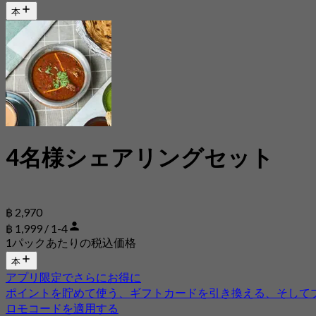
本
4名様シェアリングセット
฿ 2,970
฿ 1,999 / 1-4
1パックあたりの税込価格
本
アプリ限定でさらにお得に
ポイントを貯めて使う、ギフトカードを引き換える、そして
ロモコードを適用する