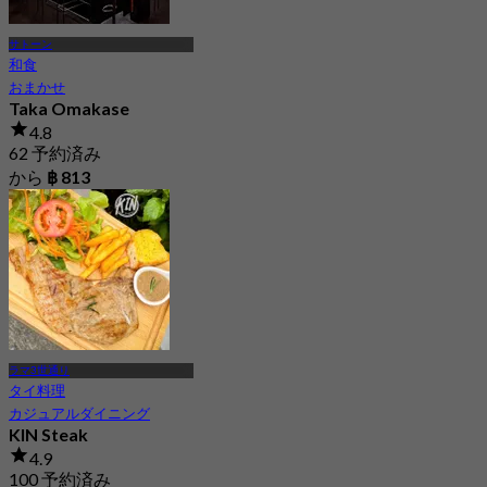
サトーン
和食
おまかせ
Taka Omakase
4.8
62 予約済み
から
฿ 813
ラマ3世通り
タイ料理
カジュアルダイニング
KIN Steak
4.9
100 予約済み