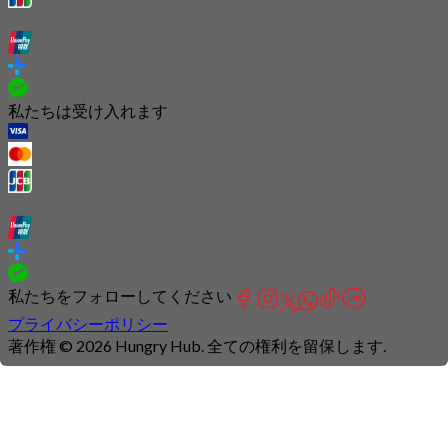
私たちは受け入れます
私たちをフォローしてください
プライバシーポリシー
著作権 © 2026 Hungry Hub. 全ての権利を留保します.
Connection
is
unstable