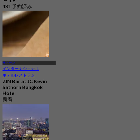
4.9
481 予約済み
から
฿ 497.5
サトーン
インターナショナル
ホテルレストラン
ZIN Bar at JC Kevin
Sathorn Bangkok
Hotel
新着
から
฿ 990