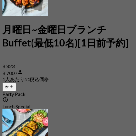
月曜日~金曜日ブランチ
Buffet(最低10名)[1日前予約]
฿ 823
฿ 700 /
1人あたりの税込価格
本
Party Pack
Lunch Special