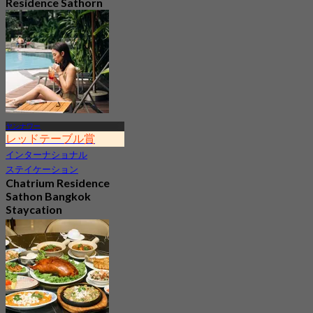
Residence Sathorn
4.8
7.5K 予約済み
から
฿ 999
ヤンナワー
レッドテーブル賞
インターナショナル
ステイケーション
Chatrium Residence
Sathon Bangkok
Staycation
4.8
6.1K 予約済み
から
฿ 2,215