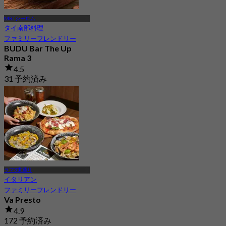
MRTシーロム
タイ南部料理
ファミリーフレンドリー
BUDU Bar The Up
Rama 3
4.5
31 予約済み
から
฿ 362.5
ラマ3世通り
イタリアン
ファミリーフレンドリー
Va Presto
4.9
172 予約済み