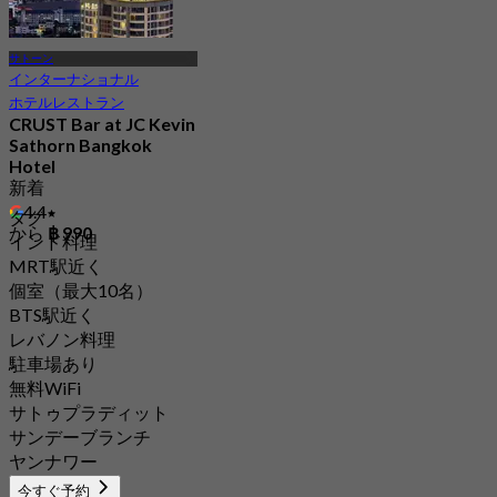
サトーン
インターナショナル
ホテルレストラン
CRUST Bar at JC Kevin
Sathorn Bangkok
Hotel
新着
4.4
タグ
から
฿ 990
インド料理
MRT駅近く
個室（最大10名）
BTS駅近く
レバノン料理
駐車場あり
無料WiFi
サトゥプラディット
サンデーブランチ
ヤンナワー
今すぐ予約