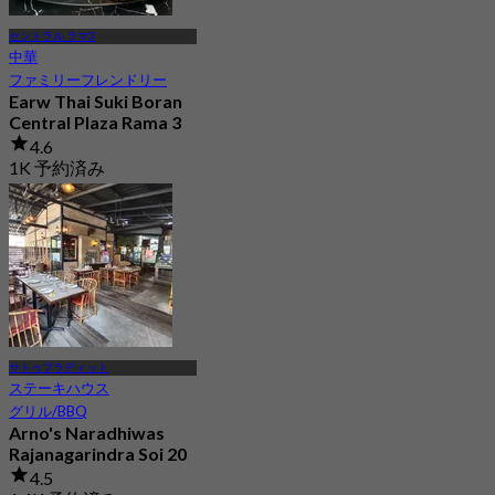
セントラル ラマ3
中華
ファミリーフレンドリー
Earw Thai Suki Boran
Central Plaza Rama 3
4.6
1K 予約済み
から
฿ 399.66
サトゥプラディット
ステーキハウス
グリル/BBQ
Arno's Naradhiwas
Rajanagarindra Soi 20
4.5