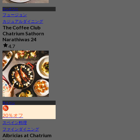
ヤンナワー
フュージョン
カジュアルダイニング
The Coffee Club
Chatrium Sathorn
Narathiwas 24
4.7
3K 予約済み
から
฿ 189
サトーン
20％オフ
スペイン料理
ファインダイニング
Albricias at Chatrium