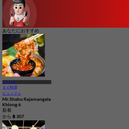
あなたにおすすめ
クローン6
タイ料理
ビュッフェ
Mr.Shabu Rajamangala
Khlong 6
新着
から
฿ 307