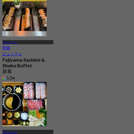
から
฿ 276
ランシット
和食
ビュッフェ
Fujiyama Sashimi &
Shabu Buffet
新着
5.0
から
฿ 799
ランシット