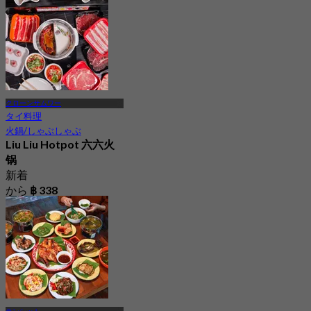
から
฿ 299
クローンサムワー
タイ料理
火鍋/しゃぶしゃぶ
Liu Liu Hotpot 六六火
锅
新着
から
฿ 338
ランシット