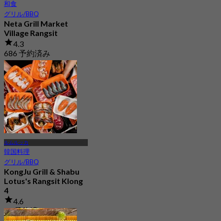
和食
グリル/BBQ
Neta Grill Market
Village Rangsit
4.3
686 予約済み
から
฿ 526
ルムルッカ
韓国料理
グリル/BBQ
KongJu Grill & Shabu
Lotus's Rangsit Klong
4
4.6
78 予約済み