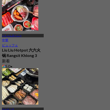
パトゥムターニー
中華
ビュッフェ
Liu Liu Hotpot 六六火
锅 Rangsit Khlong 3
新着
5.0
から
฿ 338
ルムルッカ