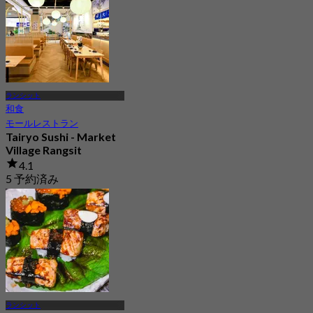
ランシット
和食
モールレストラン
Tairyo Sushi - Market
Village Rangsit
4.1
5 予約済み
から
฿ 1,199
ランシット