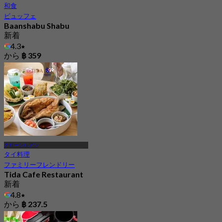
和食
ビュッフェ
Baanshabu Shabu
新着
4.3
から
฿ 359
クローンルアン
タイ料理
ファミリーフレンドリー
Tida Cafe Restaurant
新着
4.8
から
฿ 237.5