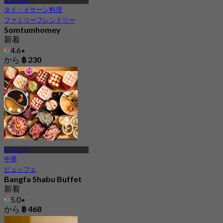
タイ・イサーン料理
ファミリーフレンドリー
Somtumhomey
新着
4.6
から
฿ 230
ルムルッカ
中華
ビュッフェ
Bangfa Shabu Buffet
新着
5.0
から
฿ 468