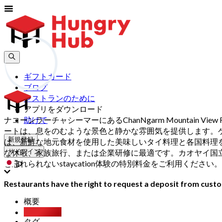
ギフトカード
ブログ
レストランのために
アプリをダウンロード
ナコーンラーチャシーマーにあるChanNgarm Mountain 
助けて
ートは、息をのむような景色と静かな雰囲気を提供します。
新規登録
は、新鮮な地元食材を使用した美味しいタイ料理と各国料理を提供して
な休暇、家族旅行、または企業研修に最適です。カオヤイ国立公
サインイン
jp
と忘れられないstaycation体験の特別料金をご利用ください。
Restaurants have the right to request a deposit from custom
概要
Xperience
タグ