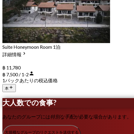
Suite Honeymoon Room 1泊
詳細情報
฿ 11,780
฿ 7,500 / 1-2
1パックあたりの税込価格
本
大人数での食事?
あなたのグループには
特別な手配
が必要な場合があります。
大規模なグループのリクエストを送信する