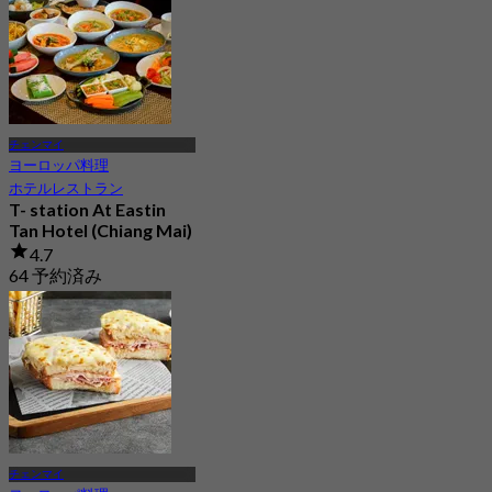
チェンマイ
ヨーロッパ料理
ホテルレストラン
T- station At Eastin
Tan Hotel (Chiang Mai)
4.7
64 予約済み
から
฿ 233
チェンマイ