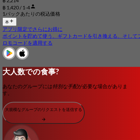
฿ 2,214
฿ 1,420 / 1-4
1パックあたりの税込価格
本
アプリ限定でさらにお得に
ポイントを貯めて使う、ギフトカードを引き換える、そして
ロモコードを適用する
大人数での食事?
あなたのグループには
特別な手配
が必要な場合がありま
す。
大規模なグループのリクエストを送信する