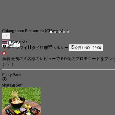
Chiangkham Restaurant (Chiang Mai)
Chiang Mai
0
チェンマイ
タイ料理
ヘルシー
今日
11:00 - 22:00
新着 最初の 5 名様のレビューで ฿ 0 個のプロモコードをプレ
ント！
Party Pack
Sharing Set