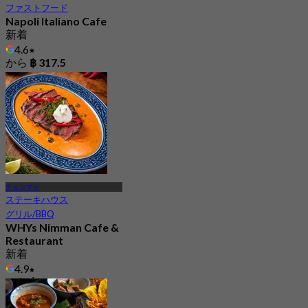
ファストフード
Napoli Italiano Cafe
新着
4.6
から
฿ 317.5
チェンマイ
ステーキハウス
グリル/BBQ
WHYs Nimman Cafe &
Restaurant
新着
4.9
から
฿ 562.5