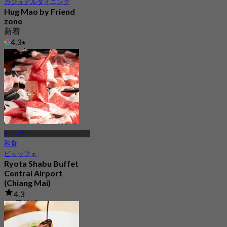
カジュアルダイニング
Hug Mao by Friend
zone
新着
4.3
から
฿ 223.33
チェンマイ
和食
ビュッフェ
Ryota Shabu Buffet
Central Airport
(Chiang Mai)
4.3
53 予約済み
から
฿ 234