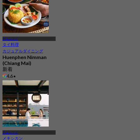
チェンマイ
タイ料理
カジュアルダイニング
Huenphen Nimman
(Chiang Mai)
新着
4.6
から
฿ 312.5
チェンマイ
メキシカン