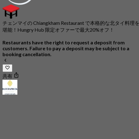
チェンマイの Chiangkham Restaurant で本格的な北タイ料理
堪能！Hungry Hub 限定オファーで最大20%オフ！
Restaurants have the right to request a deposit from
customers. Failure to pay a deposit may be subject to a
booking cancellation.
共有