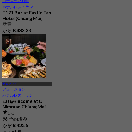
ヨーロッパ料理
ホテルレストラン
T171 Bar at Eastin Tan
Hotel (Chiang Mai)
新着
から
฿ 483.33
チェンマイ
フュージョン
ホテルレストラン
Eat@Rincome at U
Nimman Chiang Mai
5.0
96 予約済み
から
฿ 422.5
タグ