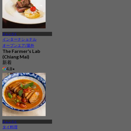
チェンマイ
インターナショナル
オープンエア/屋外
The Farmer's Lab
(Chiang Mai)
新着
4.8
から
฿ 1,150
チェンマイ
タイ料理