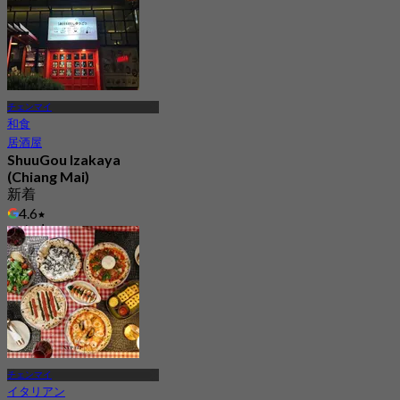
チェンマイ
和食
居酒屋
ShuuGou Izakaya
(Chiang Mai)
新着
4.6
から
฿ 212.5
チェンマイ
イタリアン