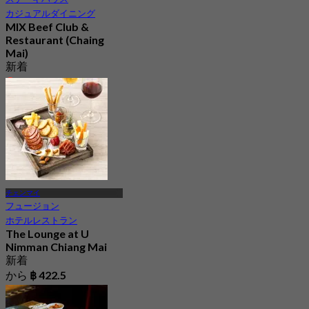
カジュアルダイニング
MIX Beef Club &
Restaurant (Chaing
Mai)
新着
4.6
から
฿ 645
チェンマイ
フュージョン
ホテルレストラン
The Lounge at U
Nimman Chiang Mai
新着
から
฿ 422.5