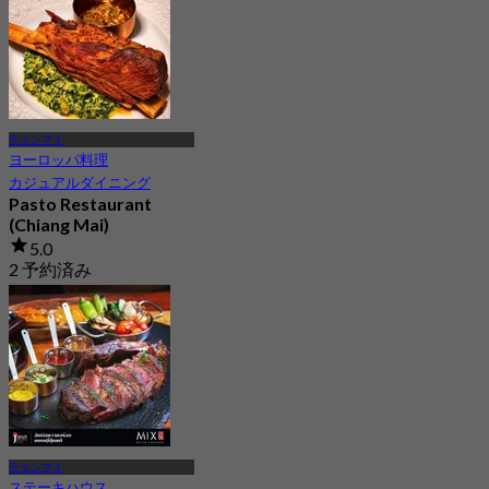
チェンマイ
ヨーロッパ料理
カジュアルダイニング
Pasto Restaurant
(Chiang Mai)
5.0
2 予約済み
から
฿ 516.66
チェンマイ
ステーキハウス