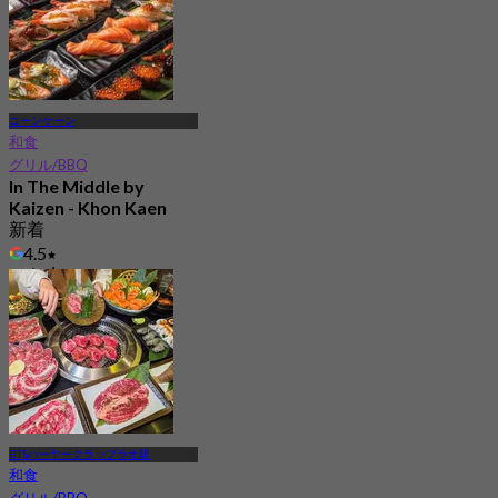
コーンケーン
和食
グリル/BBQ
In The Middle by
Kaizen - Khon Kaen
新着
4.5
から
฿ 994
BTSハーヤークラップラオ駅
和食
グリル/BBQ