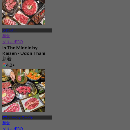
ウドンタニ
和食
グリル/BBQ
In The Middle by
Kaizen - Udon Thani
新着
4.2
から
฿ 994
BTSサパーンクワーイ駅
和食
グリル/BBQ