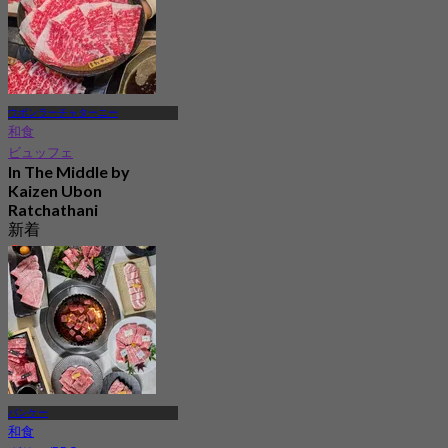
ウボンラーチャターニー
和食
ビュッフェ
In The Middle by
Kaizen Ubon
Ratchathani
新着
4.6
から
฿ 994
バンケー
和食