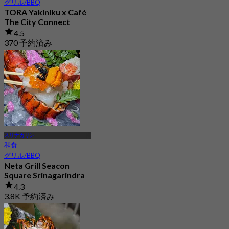
グリル/BBQ
TORA Yakiniku x Café
The City Connect
4.5
370 予約済み
から
฿ 941
スリナカリン
和食
グリル/BBQ
Neta Grill Seacon
Square Srinagarindra
4.3
3.8K 予約済み
から
฿ 526