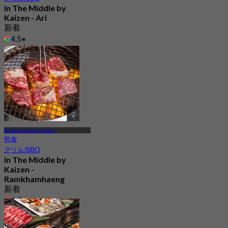
In The Middle by
Kaizen - Ari
新着
4.5
から
฿ 994
Ramkhamhaeng Hills
和食
グリル/BBQ
In The Middle by
Kaizen -
Ramkhamhaeng
新着
4.9
から
฿ 959