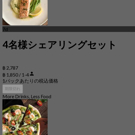
7d
4名様シェアリングセット
฿ 2,787
฿ 1,850 / 1-4
1パックあたりの税込価格
期限切れ
More Drinks, Less Food