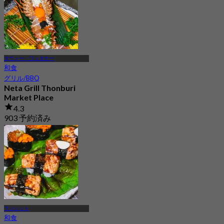
タウィー・ワッタナー
和食
グリル/BBQ
Neta Grill Thonburi
Market Place
4.3
903 予約済み
から
฿ 526
ランシット
和食