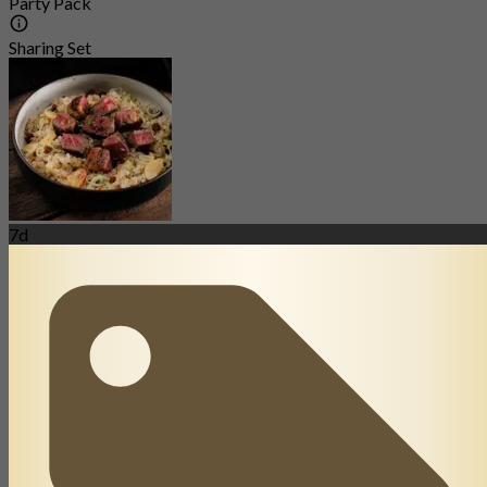
Party Pack
Sharing Set
7d