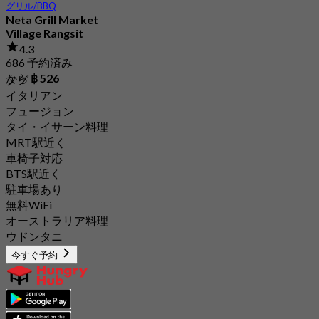
グリル/BBQ
Neta Grill Market
Village Rangsit
4.3
686 予約済み
から
฿ 526
タグ
イタリアン
フュージョン
タイ・イサーン料理
MRT駅近く
車椅子対応
BTS駅近く
駐車場あり
無料WiFi
オーストラリア料理
ウドンタニ
今すぐ予約